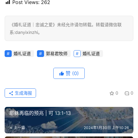
Post Views:
262
《婚礼证道｜忠诚之爱》未经允许请勿转载。转载请微信联
系:danyixinzhi。
婚礼证道
郭易君牧师
婚礼证道
赞
(0)
生成海报
0
0
耶稣再临的预兆 | 可 13:1-13
上一篇
2024年1月30日 上午10:26