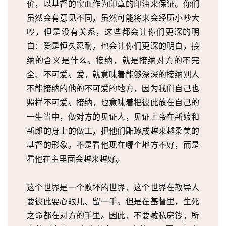
价，以基督的宝血作为印章的印油来保证。你们
神
登录
注册
虽然会有意见不同，虽然可能将来会经历小吵大
学
吵，但是没有关系，这些都会让你们更深的明
研
白：爱是恒久忍耐。也会让你们更深的明白，接
究
纳的含义是什么。接纳，就是接纳对方的不完
按
全、不可爱。爱，就意味着能够深深的接纳别人
卷
不能接纳的他的不可爱的地方，因为我们自己也
查
照样不可爱。接纳，也意味着把彼此放在自己的
经
一生当中，做对方的见证人，见证上帝在新娘和
新郎的身上的做工，把他们雕琢成越来越柔美的
热
基督的形象。不是看他现在哪个地方不好，而是
点
看他在主里面会越来越好。
回
应
这个世界是一个败坏的世界，这个世界在教导人
要彼此耍心眼儿、留一手。但是在基督里，生死
关
于
之命都在对方的手里。因此，不要藏私房钱，所