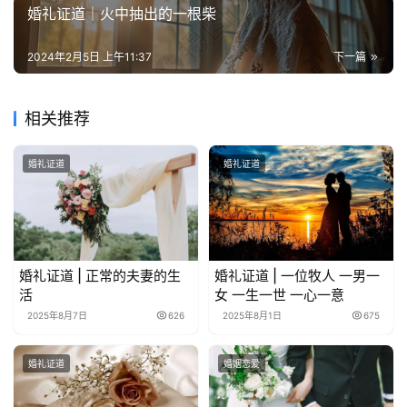
婚礼证道｜火中抽出的一根柴
2024年2月5日 上午11:37
下一篇
相关推荐
婚礼证道
婚礼证道
婚礼证道 | 正常的夫妻的生
婚礼证道 | 一位牧人 一男一
活
女 一生一世 一心一意
2025年8月7日
626
2025年8月1日
675
婚礼证道
婚姻恋爱