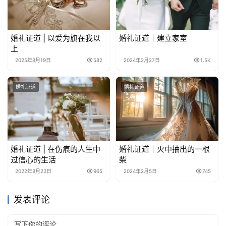
婚礼证道 | 以爱为旗在我以
婚礼证道｜建立家室
上
2025年8月19日
582
2024年2月27日
1.5K
婚礼证道
婚礼证道
婚礼证道 | 在伤痕的人生中
婚礼证道｜火中抽出的一根
过信心的生活
柴
2022年8月23日
965
2024年2月5日
745
发表评论