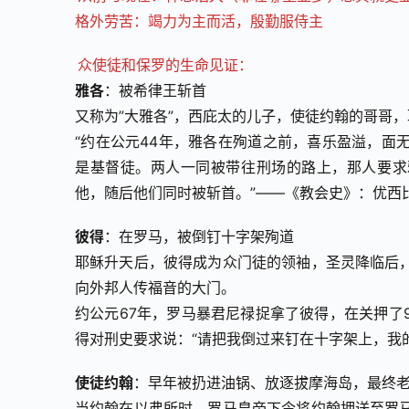
格外劳苦：竭力为主而活，殷勤服侍主
众使徒和保罗的生命见证：
雅各
：被希律王斩首
又称为”大雅各”，西庇太的儿子，使徒约翰的哥哥，
“约在公元44年，雅各在殉道之前，喜乐盈溢，面
是基督徒。两人一同被带往刑场的路上，那人要求
他，随后他们同时被斩首。”——《教会史》：优西
彼得
：在罗马，被倒钉十字架殉道
耶稣升天后，彼得成为众门徒的领袖，圣灵降临后
向外邦人传福音的大门。
约公元67年，罗马暴君尼禄捉拿了彼得，在关押了
得对刑史要求说：“请把我倒过来钉在十字架上，我
使徒约翰
：早年被扔进油锅、放逐拔摩海岛，最终
当约翰在以弗所时，罗马皇帝下令将约翰押送至罗