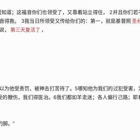
知道；这福音你们也领受了，又靠着站立得住， 2并且你们若
音得救。 3我当日所领受又传给你们的：第一，就是基督照
圣
说，
第三天复活了
，
以为他受责罚，被神击打苦待了。5哪知他为我们的过犯受害，
受的鞭伤，我们得医治。6我们都如羊走迷；各人偏行己路；耶
。
的脚。”