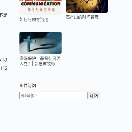
不是
高产出的时间管理
如何与领导沟通
密码保护：基督徒可否
可以
入党？| 郭易君牧师
12
邮件订阅