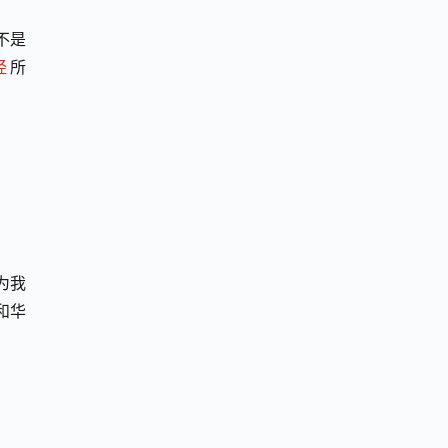
不是
经
所
为我
和华