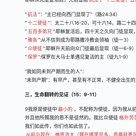
“
矶法
”：“主已经向西门显现了”（路24:34）
“
十二使徒
”：太二十八16-20，可十六14，路二十四
“
五百多弟兄
”:耶稣复活后，四十天之久向门徒显现，
“
雅各
”:从不信到成为耶路撒冷教会领袖（徒一3）
“
众使徒
”:耶稣升天前向众门徒最后显现（徒一6-9
“
保罗
”:保罗在大马士革遇见复活的主（徒九1-9）
“我如同未到产期而生的人”：
“未到产期”：有早产，甚至有不正常，不健全出生
三，生命翻转的见证（15：9-11）
9我原是使徒中
最小的
，不配称为使徒，因为我从前
并且他所赐我的恩不是徒然的。我比众使徒
格外劳
我们如此传，你们也如此信了。
从前与现在：神恩浩大（罪在哪里显多，恩典就更