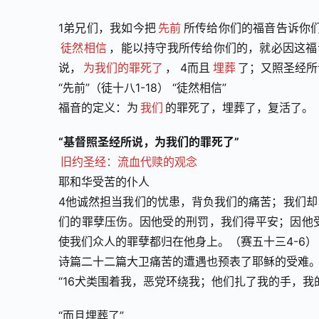
1弟兄们，我如今把
先前
所传给你们的福音告诉你们
徒然相信
，能以持守我所传给你们的，就必因这福
说，
为我们的罪死了
， 4而且
埋葬
了；又照圣经所
“先前”（徒十八1-18） “徒然相信”
福音的定义：为
我们
的罪死了，埋葬了，复活了。
“基督照圣经所说，为我们的罪死了”
旧约圣经：流血代赎的观念
耶和华受苦的仆人
4他诚然担当我们的忧患，背负我们的痛苦；我们却
们的罪孽压伤。因他受的刑罚，我们得平安；因他
使我们众人的罪孽都归在他身上。（赛五十三4-6）
诗篇二十二篇大卫痛苦的遭遇也预表了耶稣的受难
“16犬类围着我，恶党环绕我；他们扎了我的手，我
“而且埋葬了”