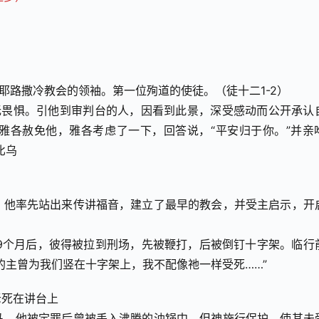
耶路撒冷教会的领袖。第一位殉道的使徒。（徒十二1-2）
无畏惧。引他到审判台的人，因看到此景，深受感动而公开承认
雅各赦免他，雅各考虑了一下，回答说，“平安归于你。”并亲
比乌
，他率先站出来传讲福音，建立了最早的教会，并受主启示，开
9个月后，彼得被拉到刑场，先被鞭打，后被倒钉十字架。临行
的主曾为我们竖在十字架上，我不配像祂一样受死……”
老死在讲台上
马，他被定罪后曾被丢入沸腾的油锅中，但神施行保护，使其未