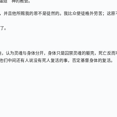
逼迫　神的教会。 
的，并且他所赐我的恩不是徒然的。我比众使徒格外劳苦；这原
。  
响，认为灵魂与身体分开，身体只是囚禁灵魂的躯壳，死亡反而
他们中间还有人说没有死人复活的事，否定基督身体的复活。（