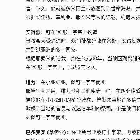
害。不久，他就被多米田皇帝放逐到了拔摩海岛，
根据爱任纽、革利免、耶柔米等人的记载，约翰从
安
得烈：
钉在“X”形十字架上殉道
当教会大受逼迫时，众门徒都分散在各处，安得烈
并到过亚洲的多个国家。
根据耶柔米的记载，约在公元60年，当他回到希腊
在“X”形十字架上，长达3天之久。
腓力
：在小亚细亚，倒钉十字架而死
耶稣升天之后，腓力也和其他使徒一样，在四处传
据传他在小亚细亚的希拉波立，曾带领当地许多信
激怒了当地的官员与以迷信牟利的祭司。于是他们将
被倒钉十字架而死。
巴多罗买 (拿但业)
：在亚美尼亚被钉十字架、再被