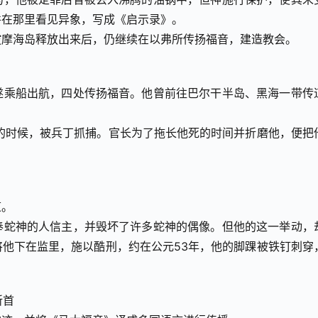
并在那里看见异象，写成《启示录》。
拔摩海岛释放出来后，仍继续在以弗所传扬福音，建造教会。
遂乘船出航，四处传扬福音。他曾前往巴尔干半岛、黑海一带传
的时候，被兵丁抓捕。官长为了拖长他死的时间并折磨他，便把
道。
奉蛇神的人信主，并毁坏了许多蛇神的偶像。但他的这一举动，
他下在监里，施以酷刑，约在公元53年，他的脚踝被铁钉刺穿
斩首