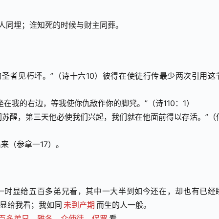
人同埋；谁知死的时候与财主同葬。
圣者见朽坏。”（诗十六10）彼得在使徒行传最少两次引用这
在我的右边，等我使你仇敌作你的脚凳。”（诗110：1）
我们苏醒，第三天他必使我们兴起，我们就在他面前得以存活。”（
来（参拿一17）。
来一时显给五百多弟兄看，其中一大半到如今还在，却也有已经
也显给我看；我如同
未到产期
而生的人一般。 
百多弟兄，雅各，众使徒，保罗
看。