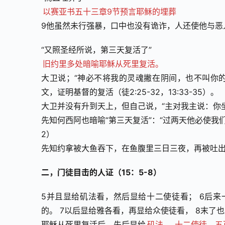
以赛亚书五十三章9节预言耶稣的埋葬
9他虽然未行强暴，口中也没有诡诈，人还使他与恶
“又照圣经所说，第三天复活了”
旧约里多处暗喻耶稣从死里复活。
大卫说；“神必不将我的灵魂撇在阴间，也不叫你的
文，证明基督的复活（徒2:25-32，13:33-35）。
大卫并没有升到天上，但自己说，“主对我主说：你坐
先知何西阿也暗喻“第三天复活”：“过两天他必使
2）
先知约拿被大鱼吞下，在鱼腹里三日三夜，再被吐出
二，门徒目击的人证（15：5-8）
5并且显给矶法看，然后显给十二使徒看； 6后
的。 7以后显给雅各看，再显给众使徒看， 8末了
耶稣从死里复活后，先后显给
矶法
，
十二使徒，五