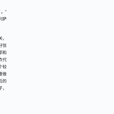
。”
利萨
关，
好信
耶和
衣代
个较
要做
后的
子，