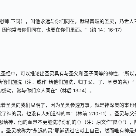
慰师.下同），叫他永远与你们同在，就是真理的圣灵，乃世人
他常与你们同在，也要在你们里面。”（约 14：16-17）
圣经中，可以推论出圣灵具有与圣父和圣子同等的神性，“所以
他们施洗（注：或作“给他们施洗，归于父、子、圣灵的名）”（
感动，常与你们众人同在”（林后 13:14）。
藉着圣灵向我们显明了，因为圣灵参透万事，就是神深奥的事也
神的灵，也没有人知道神的事”（林前 2:10-11）。圣灵与父
献给神，他的血岂不更能洗净你们的心（注：原文作“良心”），
4）。圣灵被称为“永远的灵”耶稣透过它献上自己，然而唯有神是