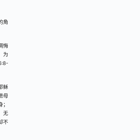
的角
调悔
。为
8-
耶稣
进母
身；
）无
却不