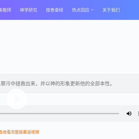
美敬拜
神学研究
按卷查经
热点回应
关于我们
从罪污中拯救出来，并以神的形象更新他的全部本性。
击收看完整版慕道视频