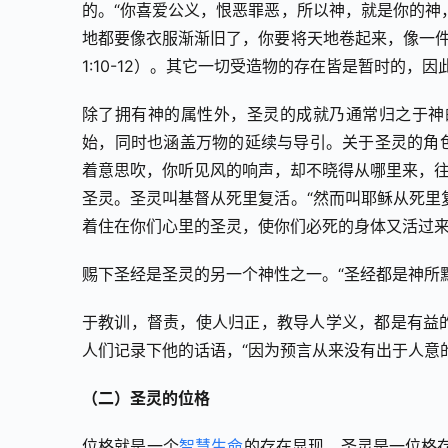
的。“你喜爱公义，恨恶罪恶，所以神，就是你的神
地都要像衣服渐渐旧了，你要将天地卷起来，像一件
1:10-12）。其它一切受造物的存在皆是暂时的，
除了拥有神的属性外，圣灵的成就乃通常归之于神
始，同时也涵盖万物的延续与导引。关于圣灵的角色
着意思吹，你听见风的响声，却不晓得从哪里来，往哪
圣灵。圣灵叫基督从死里复活。“然而叫耶稣从死里
着住在你们心里的圣灵，使你们必死的身体又活过来。”
赐下圣经是圣灵的另一个神性之一。“圣经都是神所
于教训，督责，使人归正，教导人学义，都是有益的。
人们记录下他的话语，“因为预言从来没有出于人意的
（二）圣灵的位格
位格就是一个
智慧生命
的存在显现，圣灵是一位格