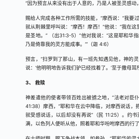
“因为预言从来没有出于人意的，乃是人被圣灵感动，说
赐给人完成各种工作所需的技能，“摩西说：“我要
就从荆棘里呼叫说：“摩西！摩西！”他说：“我在
是圣地。” （出31:3-5）“他对我说：“这是耶
乃是倚靠我的灵方能成事。’”（迦 4:6）
预言，“扫罗到了那山，有一班先知遇见他，神的灵大大
说：‘他明明地告诉我们驴已经找着了。’至于撒母耳所
3、 救赎
神差遣他的使者带领百姓出被掳之地，“法老对臣仆
41:38）摩西，“耶和华在云中降临，对摩西说
就受感说话，以后却没有再说”（民 11:25）。
满，以色列人便听从他，照着耶和华吩咐摩西的行了”（
在士师时期，赐下争战本领，如参孙，“耶和华的灵