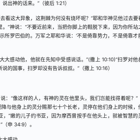
出神的话来。”（彼后 1:21）
过去看这大异象，这荆棘为何没有烧坏呢？”耶和华神见他过去要
这里。”神说：“不要近前来，当把你脚上的鞋脱下来，因为你所站
和华指示所罗巴伯的。万军之耶和华说：‘不是倚靠势力，不是倚靠才
感动他，他就在先知中受感说话。”(撒上 10:10)“扫罗对他
说的国事，扫罗却没有告诉叔叔。”（撒上 10:16）
说：“像这样的人，有神的灵在他里头，我们岂能找得着呢？”（
话，把降与他身上的灵分赐那七十个长老，灵停在他们身上的时候，
约书亚，“嫩的儿子约书亚，因为摩西曾按手在他头上，就被智慧的
申 34:9）。
大大感动