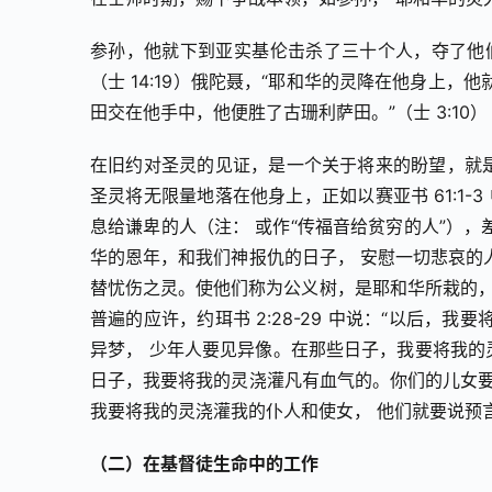
参孙，他就下到亚实基伦击杀了三十个人，夺了他
（士 14:19）俄陀聂，“耶和华的灵降在他身上
田交在他手中，他便胜了古珊利萨田。”（士 3:10）
在旧约对圣灵的见证，是一个关于将来的盼望，就是
圣灵将无限量地落在他身上，正如以赛亚书 61:1
息给谦卑的人（注： 或作“传福音给贫穷的人”）
华的恩年，和我们神报仇的日子， 安慰一切悲哀的
替忧伤之灵。使他们称为公义树，是耶和华所栽的，
普遍的应许，约珥书 2:28-29 中说：“以后
异梦， 少年人要见异像。在那些日子，我要将我的灵浇
日子，我要将我的灵浇灌凡有血气的。你们的儿女要
我要将我的灵浇灌我的仆人和使女， 他们就要说预
（二）在基督徒生命中的工作