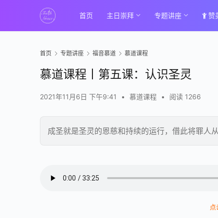
首页
主日崇拜
专题讲座
赞
首页
专题讲座
福音慕道
慕道课程
慕道课程丨第五课：认识圣灵
2021年11月6日 下午9:41
•
慕道课程
•
阅读 1266
成圣就是圣灵的恩慈和持续的运行，借此将罪人
00:00 / 33:25
点