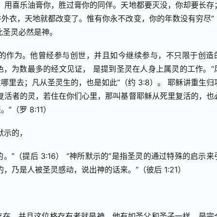
，用喜乐油膏你，胜过膏你的同伴。天地都要灭没，你却要长存
外衣，天地就都改变了。惟有你永不改变，你的年数没有穷尽”（
因此圣灵必然是神。
的作为。他曾经参与创世，并且如今继续参与，不只限于创造
，为数最多的经文见证， 是提到圣灵在人身上属灵的工作。“
里去；凡从圣灵生的，也是如此”（约 3:8）。 耶稣讲重生归
复活者的灵，若住在你们心里，那叫基督耶稣从死里复活的，也
（罗 8:11）
默示的，
”（提后 3:16） “神所默示的”是指圣灵的通过特殊的启示来
，乃是人被圣灵感动，说出神的话来。”（彼后 1:21）
存在，并且这位格存有者就是神，他有如圣父和圣子一样，是完