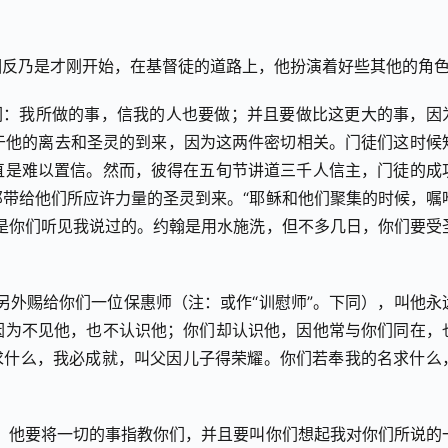
相反乃是才刚开始，在基督徒的道路上，他扮演着好些其他的角
们：我所做的事，信我的人也要做；并且要做比这更大的事，因
取决于他的离去和圣灵的到来，因为这两件密切相关。门徒们这时候
直是难以置信。然而，彼得在五旬节讲道三千人信主，门徒的成
带给他们所应许力量的圣灵到来。“耶稣和他们聚集的时候，嘱
是你们听见我说过的。约翰是用水施洗，但不多几日，你们要受
另外赐给你们一位保惠师（注：或作“训慰师”。下同），叫他永
因为不见他，也不认识他；你们却认识他，因他常与你们同在，
名无论求什么，我必成就，叫父因儿子得荣耀。你们若奉我的名求什么
，他要将一切的事指教你们，并且要叫你们想起我对你们所说的