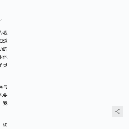
色。
为我
知道
功的
咐他
圣灵
远与
也要
，我
一切