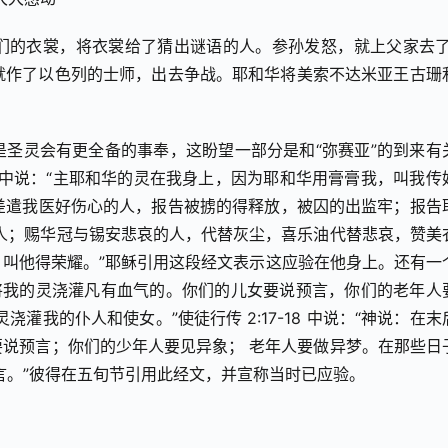
们的衣裳，将衣裳给了猜出谜语的人。参孙发怒，就上父家去了
，他就作了以色列的士师，出去争战。耶和华将美索不达米亚王古珊
圣灵会有更全备的事奉，这盼望一部分是和“弥赛亚”的到来有
-3 中说：“主耶和华的灵在我身上，因为耶和华用膏膏我，叫我传
，差遣我医好伤心的人，报告被掳的得释放，被囚的出监牢；报告
人；赐华冠与锡安悲哀的人，代替灰尘，喜乐油代替悲哀，赞美
叫他得荣耀。”耶稣引用这段经文表示这应验在他身上。还有一
，我要将我的灵浇灌凡有血气的。你们的儿女要说预言，你们的老年人
灌我的仆人和使女。”使徒行传 2:17-18 中说：“神说：在末
说预言；你们的少年人要见异象； 老年人要做异梦。在那些日
言。”彼得在五旬节引用此经文，并宣称当时已应验。