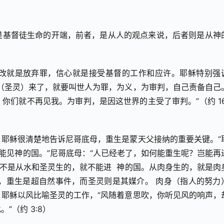
是基督徒生命的开端，前者，是从人的观点来说，后者则是从神
改就是放弃罪，信心就是接受基督的工作和应许。耶稣特别强
（圣灵）来了，就要叫世人为罪，为义，为审判，自己责备自己
们就不再见我。为审判，是因这世界的主受了审判。”（约 16:
耶稣很清楚地告诉尼哥底母，重生是蒙天父接纳的重要关键。“
不能见神的国。”尼哥底母：“人已经老了，如何能重生呢？岂能再
若不是从水和圣灵生的，就不能进  神的国。从肉身生的，就是肉
表明，重生是超自然事件，而圣灵则是其媒介。 肉身（指人的努力
耶稣以风比喻圣灵的工作，“风随着意思吹，你听见风的响声，
（约 3:8）