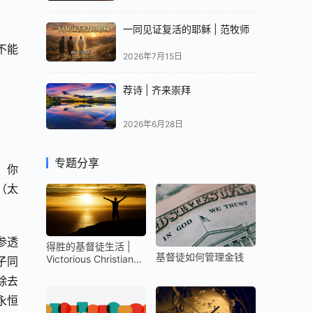
一同见证复活的耶稣 | 范牧师
不能
2026年7月15日
荐诗 | 齐来崇拜
2026年6月28日
专题分享
，你
太 
参透
得胜的基督徒生活 |
基督徒如何管理金钱
Victorious Christian
子同
Life
除去
永恒