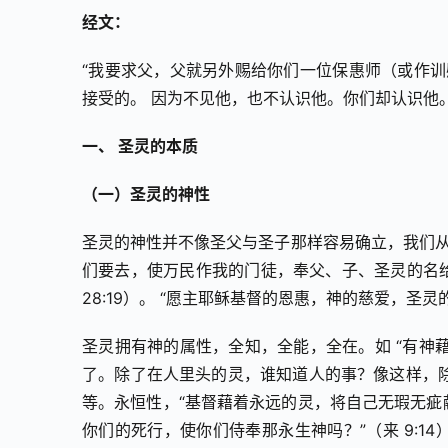
经文：
“我要求父，父就另外赐给你们一位保惠师（或作训
接受的。 因为不见他，也不认识他。你们却认识他。因
一、 圣灵的本质
（一）圣灵的神性
圣灵的神性并不像圣父与圣子那样容易确立，我们从
们要去，使万民作我的门徒，奉父、子、圣灵的名给
28:19）。 “愿主耶稣基督的恩惠，神的慈爱，圣灵的
圣灵拥有神的属性，全知，全能，全在。如 “有神
了。除了在人里头的灵，谁知道人的事？像这样，除了
等。永恒性，“基督藉着永远的灵，将自己无瑕无疵
你们的死行，使你们侍奉那永生神吗？”（来 9:1