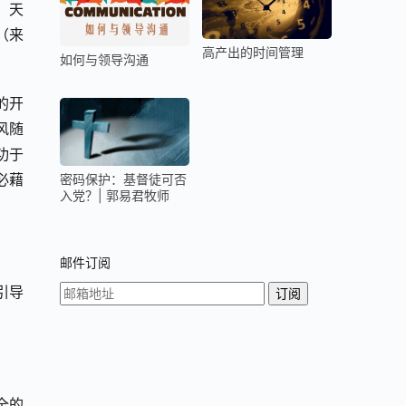
；天
来 
高产出的时间管理
如何与领导沟通
的开
风随
功于
必藉
密码保护：基督徒可否
入党？| 郭易君牧师
邮件订阅
引导
全的