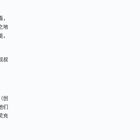
看，
之地
能，
叔叔
创 
他们
灵充