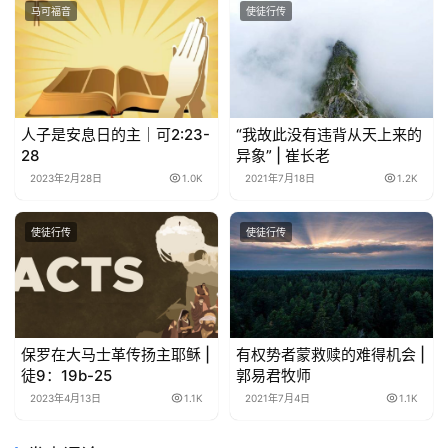
马可福音
使徒行传
人子是安息日的主｜可2:23-
“我故此没有违背从天上来的
28
异象” | 崔长老
2023年2月28日
1.0K
2021年7月18日
1.2K
使徒行传
使徒行传
保罗在大马士革传扬主耶稣 |
有权势者蒙救赎的难得机会 |
徒9：19b-25
郭易君牧师
2023年4月13日
1.1K
2021年7月4日
1.1K