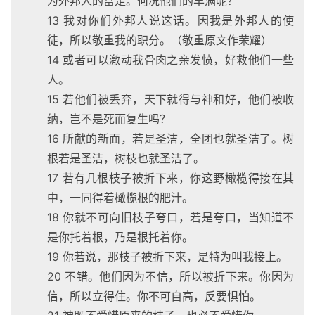
为外邦人的富足。何况他们的丰满呢？
13 我对你们外邦人说这话。因我是外邦人的使
徒，所以敬重我的职分。（敬重原文作荣耀）
14 或者可以激动我骨肉之亲发愤，好救他们一些
人。
15 若他们被丢弃，天下就得与神和好，他们被收
纳，岂不是死而复生吗？
16 所献的新面，若是圣洁，全团也就圣洁了。树
根若是圣洁，树枝也就圣洁了。
17 若有几根枝子被折下来，你这野橄榄得接在其
中，一同得着橄榄根的肥汁。
18 你就不可向旧枝子夸口，若是夸口，当知道不
是你托着根，乃是根托着你。
19 你若说，那枝子被折下来，是特为叫我接上。
20 不错。他们因为不信，所以被折下来。你因为
信，所以立得住。你不可自高，反要惧怕。