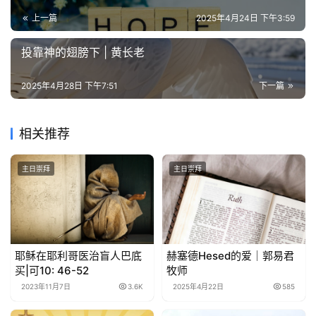
上一篇
2025年4月24日 下午3:59
投靠神的翅膀下 | 黄长老
2025年4月28日 下午7:51
下一篇
相关推荐
主日崇拜
主日崇拜
耶稣在耶利哥医治盲人巴底
赫塞德Hesed的爱｜郭易君
买|可10: 46-52
牧师
2023年11月7日
3.6K
2025年4月22日
585