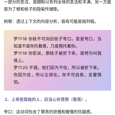
一部分的圣洁，是期盼以色列全体的圣洁和丰满，另一方面
是为了根和枝子的隐喻作铺垫。
神
登录
注册
学
树根：透过上下文的内容分析，极有可能是指列祖。
研
究
罗11:18 你就不可向旧枝子夸口，若是夸口，当
按
知道不是你托着根，乃是根托着你。
卷
罗11:19 你若说，那枝子被折下来，是特为叫我
查
接上。
经
罗11:20 不错。他们因为不信，所以被折下来。
你因为信，所以立得住。你不可自高，反要惧
热
怕。
点
回
应
2、上帝是栽植的人，应当心存畏惧（敬畏）。
关
夸口：这动词包含了罪恶的骄傲和傲慢的优越感。