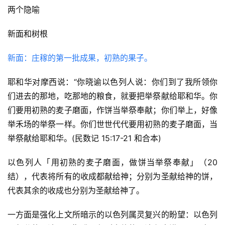
首
两个隐喻
页
新面和树根
主
日
新面：庄稼的第一批成果，初熟的果子。
崇
拜
耶和华对摩西说：“你晓谕以色列人说：你们到了我所领你
们进去的那地，吃那地的粮食，就要把举祭献给耶和华。你
专
们要用初熟的麦子磨面，作饼当举祭奉献；你们举上，好像
题
举禾场的举祭一样。你们世世代代要用初熟的麦子磨面，当
讲
举祭献给耶和华。(民数记 15:17-21 和合本)
座
以色列人「用初熟的麦子磨面，做饼当举祭奉献」（20
结），代表将所有的收成都献给神；分别为圣献给神的饼，
赞
代表其余的收成也分别为圣献给神了。
美
敬
一方面是强化上文所暗示的以色列属灵复兴的盼望：以色列
拜