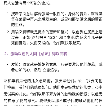
死人复活有两个可能的含义。
按着字面意思解释就是一般性的，身体的复活，就是基
督在荣耀中再来之后发生的，或是指那复活之后的蒙福
的生命。
用喻义解释就是灵命的更新和复兴，以色列在属灵上活
过来。正如(路加福音 15:24 和合本)因为我这个儿子是
死而复活，失而又得的。’他们就快乐起来。
2、激动以色列人因【忌妒】得以回转
发愤：原文就是嫉妒的意思。乃是要激起他们羡慕，或
者忌妒的心，然后 立志追求。
耶和华看见他的儿女惹动他，就厌恶他们。说：‘我要向他
们掩面，看他们的结局如何。他们本是极乖僻的族类，心中
无诚实的儿女。他们以那不算为神的触动我的愤恨；以虚无
的神惹了我的怒气。我也要以那不成子民的触动他们的愤