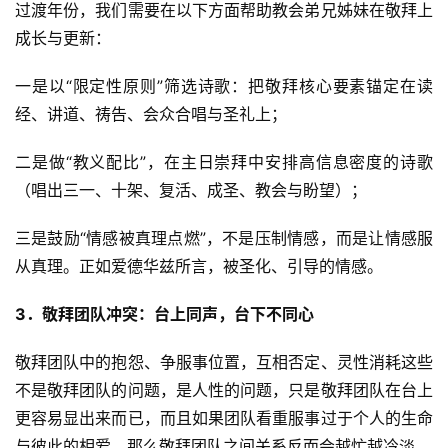
过渡年份，我们需要在以下方面帮助教会弟兄姊妹在敬拜上
成长与更新：
一是以“限定性原则”筛选诗歌：把敬拜核心要素锚定在读
经、讲道、祷告、会众合唱与圣礼上；
二是做“教义配比”，在主日崇拜中安排高信息密度的诗歌
（唱出三一、十架、复活、成圣、教会与盼望）；
三是鼓励“情感被真理点燃”，不是压制情感，而是让情感服
从真理。正如爱德华兹所言，被圣化、引导的情感。
3
．敬拜团队冲突：台上同声，台下不同心
敬拜团队中的抱怨、争服事位置，互相否定、灵性消耗这些
不是敬拜团队的问题，是人性的问题，只是敬拜团队在台上
更容易显出来而已，而且如果团队看重服事过于个人的生命
与彼此的相爱，那么敬拜团队之间关系反而会越忙越冷淡。