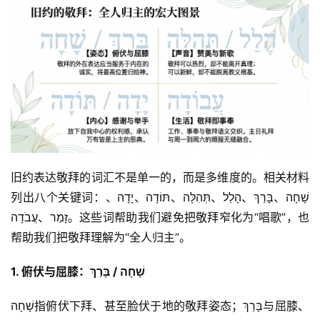
旧约表达敬拜的词汇不是单一的，而是多维度的。相关材料
列出八个关键词：שָׁחָה、בָּרַךְ、הָלַל、תְּהִלָּה、תּוֹדָה、יָדָה、
זָמַר、עֲבֹדָה。这些词帮助我们避免把敬拜窄化为“唱歌”，也
帮助我们把敬拜理解为“全人归主”。
1. 俯伏与屈膝：שָׁחָה / בָּרַךְ
שָׁחָה指俯伏下拜、甚至脸伏于地的敬拜姿态；בָּרַךְ与屈膝、