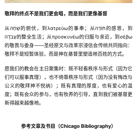
敬拜的终点不是我们更会唱，而是我们更像基督
从שָׁחָה的俯伏，到λατρεύω的事奉；从תּוֹדָה的感恩，到
עֲבֹדָה的整全生活；从προσκυνέω的归服与亲近，到σέβω
的敬畏与委身——圣经原文与改革宗浸信会传统共同指向：
敬拜不是短暂体验，而是神在基督里塑造祂百姓的方式。
愿我们的教会在主日聚集时：既不轻看秩序与形式（因为它
们可以服事真理），也不倚靠秩序与形式（因为没有悔改与
公义的敬拜神不悦纳）；既有真理的厚度，也有爱心的温
度；既有会众的参与，也有牧养的引导，直到我们被基督更
新得越来越像祂。
参考文章及书目（Chicago Bibliography）