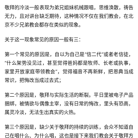
于
敬拜的冷淡一般表现为弟兄姐妹机械跟唱，思维涣散，祷告
我
无力，且对讲台缺乏期待，这种情况不仅在我们教会，在北
们
京不少兄弟教会都存在类似的现象。
关于这一现象常见的原因一般有三：
第一个常见的原因是，自以为自己是“信二代”或者老信徒，
“什么架势没见过，甚至觉得爸妈都是牧师、长老或执事，
家里开放家庭带领教会”，觉得福音不再新鲜，把恩典当成
常识，把悔改当成过去式；
第二个原因是，敬拜与实际生活的断裂。平日里被电子产品
捆绑，被情欲与偶像主宰，没有日常的悔改，里头有恐高，
属灵冷淡，无法生出真实的火热。
第三个原因是，缺少关于敬拜的持续的训练，会众不知道自
己在唱什么、为什么唱，这也是接下来我们教会关于敬拜方