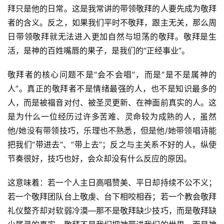
拜只是他的日常。这是我常讲的带领敬拜的人要先成为敬拜
首
页
者的含义。反之，如果我们平时不敬拜，跟主无关，那么周
日带领敬拜就无法进入更加自然与坦荡的敬拜。敬拜是生
主
活，是神的百姓嘴唇的果子，是我们的“正经事业”。
日
崇
敬拜者的核心问题不是“会不会唱”，而是“是不是属神的
拜
人”。真正的敬拜者不是情绪最强的人，也不是知识最多的
人，而是被福音对付、被圣灵更新、在神面前真实的人。这
专
是为什么一位经历过许多苦难、灵命较为成熟的人，虽然
题
他/她没有带领技巧，乐理也不熟悉，但是他/她带领唱诗能
讲
把我们“带进去”、“带上去”；反之与主关系不好的人，纵使
座
节奏很好，技巧也好，会众却没有什么反应的原因。
这意味着：若一个人主日高唱赞美、平日却持续不公不义；
赞
若一个敬拜团队台上敬虔、台下相咬相吞；若一个教会敬拜
美
礼仪整齐却对软弱冷漠—那不是敬拜缺少技巧，而是敬拜缺
敬
拜