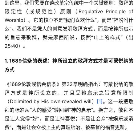
到这里，我们需要在谈改革宗传统中一个关键原则：敬拜的
限定性（或规范性）原则（Regulative Principle of 
Worship）。它的核心不是“我们喜欢什么”，而是“神吩咐什
么”。我们不是凭人的创意发明敬拜方式，而是按神所启示
的旨意来敬拜，就是摩西所说，按照“山上的样式”（出
25:40）。
1. 1689
信条的表述：神所设立的敬拜方式才是可蒙悦纳的
方式
《1689伦敦浸信会信条》第22章明确指出：可蒙悦纳的敬
拜方式是神所设立的，并且受祂启示之旨意所限制
（Delimited by His own revealed will）
[1]
。这一段把敬
拜的标准从“人的感受”转回到“神的启示”。换言之，敬拜不
是让人觉得“好”，而是让神喜悦；不是让会众“被娱乐或消
费”，而是让会众被上主的真理统治、被基督的福音更新。