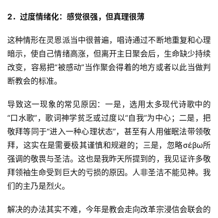
2
．过度情绪化：感觉很强，但真理很薄
这种情形在灵恩派当中很普遍，唱诗通过不断地重复和心理
暗示，使自己情绪高涨，但离开主日聚会后，生命缺少持续
改变，容易把“被感动”当作聚会得着的地方或者以此当做判
断教会的标准。
导致这一现象的常见原因：一是，选用太多现代诗歌中的
“口水歌”，歌词神学贫乏或过度以“自我”为中心；二是，把
敬拜等同于“进入一种心理状态”，甚至有人用催眠法带领敬
拜，这实在是需要极其谨慎和规避的；三是，忽略σέβω所
强调的敬畏与圣洁。这也是我昨天所提到的，我见证许多敬
拜领袖生命受到巨大的亏损的原因。人非圣洁不能见神。我
们的主乃是烈火。
解决的办法其实不难，今年是教会走向改革宗浸信会联会的