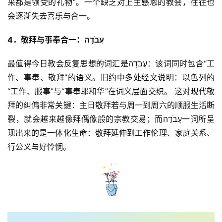
来都是领受的礼物”。一个缺乏对上主感恩的教会，往往也
会逐渐失去喜乐与合一。
4
．
敬拜与事奉合一：
עֲבֹדָה
最值得今日教会反复思想的词汇是עֲבֹדָה：该词同时包含“工
作、事奉、敬拜”的语义。旧约中多处经文说明：以色列的
“工作、服事”与“事奉耶和华”在词义层面交织。 这对现代敬
拜的纠偏非常关键：主日敬拜若与周一到周六的顺服生活断
裂，就会越来越像拜偶像般的宗教交易；而עֲבֹדָה一词所呈
现出来的是一体化生命：敬拜延伸到工作伦理、家庭关系、
行公义与好怜悯。