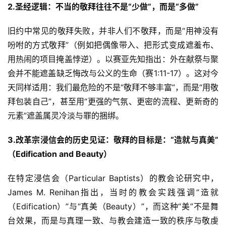
2.
圣经逻辑：不当的敬拜往往不是“少做”，而是“多做”
旧约中常见的敬拜失败，并非人们不敬拜，而是“用神没有
吩咐的方式敬拜”（例如把偶像带入、把形式变成遮羞布、
用热闹的项目掩盖悖逆）。以赛亚先知指出：外在献祭与聚
会并不能遮盖缺乏悔改与公义的生命（赛1:11-17）。这对今
天同样适用：我们最危险的不是“敬拜不够丰富”，而是“用敬
拜包装自己”，甚至用“更强的气氛、更密的流程、更新奇的
元素”遮盖属灵冷淡与罪的捆绑。
3.改革宗浸信会的历史见证：敬拜的目标是
：
“造就与真美”
（
E
dification and 
B
eauty
）
在特定浸信会（Particular Baptists）的教会论研究中，
James M. Renihan指出，当时的教会实践强调“造就
（Edification）”与“真美（Beauty）”，而这种“美”不是舞
台效果，而是与真理一致、与教会建造一致的秩序与敬虔