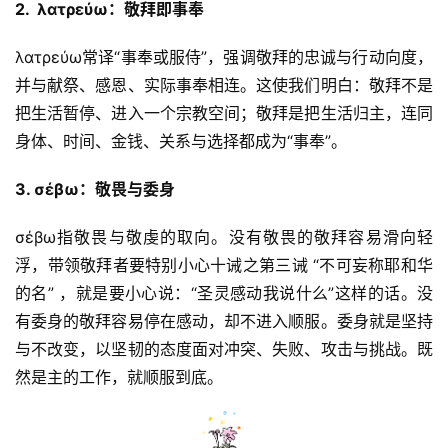
2.  
λατρεύω
：敬拜即事奉
λατρεύω常译“事奉或服侍”，强调敬拜的忠诚与行动向度，
并与献祭、感恩、实际事奉相连。这使我们明白：敬拜不是
把生活暂停、进入一个宗教空间；敬拜是把生活归主，连同
身体、时间、金钱、关系与选择都成为“事奉”。
3
. 
σέβω
：
敬畏与委身
σέβω指敬畏与敬虔的取向。没有敬畏的敬拜容易滑向轻
浮，带领敬拜者要特别小心十诫之第三诫 “不可妄称耶和华
的名” ，就是要小心说：“圣灵感动我说什么”这样的话。没
有委身的敬拜容易停在感动，却不进入顺服。委身就是坚持
与不改变，以坚韧的态度面对冲突、失败、攻击与挑战。既
然是主的工作，就顺服到底。