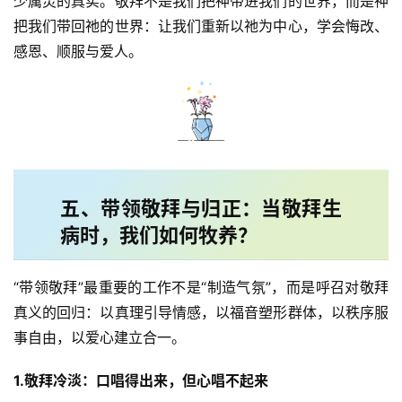
少属灵的真实。敬拜不是我们把神带进我们的世界，而是神
把我们带回祂的世界：让我们重新以祂为中心，学会悔改、
神
感恩、顺服与爱人。
登录
注册
学
研
究
按
卷
五、带领敬拜与归正：当敬拜生
查
经
病时，我们如何牧养？
热
“带领敬拜”最重要的工作不是“制造气氛”，而是呼召对敬拜
点
真义的回归：以真理引导情感，以福音塑形群体，以秩序服
回
事自由，以爱心建立合一。
应
1.
敬拜冷淡：口唱得出来，但心唱不起来
关