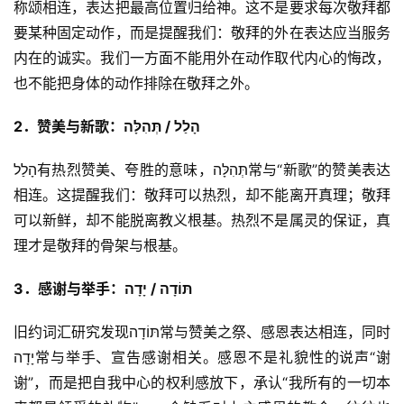
称颂相连，表达把最高位置归给神。这不是要求每次敬拜都
要某种固定动作，而是提醒我们：敬拜的外在表达应当服务
内在的诚实。我们一方面不能用外在动作取代内心的悔改，
也不能把身体的动作排除在敬拜之外。
2．赞美与新歌：הָלַל / תְּהִלָּה
הָלַל有热烈赞美、夸胜的意味，תְּהִלָּה常与“新歌”的赞美表达
相连。这提醒我们：敬拜可以热烈，却不能离开真理；敬拜
可以新鲜，却不能脱离教义根基。热烈不是属灵的保证，真
理才是敬拜的骨架与根基。
3
．感谢与举手：
תּוֹדָה / יָדָה
旧约词汇研究发现תּוֹדָה常与赞美之祭、感恩表达相连，同时
יָדָה常与举手、宣告感谢相关。感恩不是礼貌性的说声“谢
谢”，而是把自我中心的权利感放下，承认“我所有的一切本