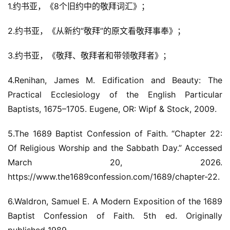
1.约书亚，《8个旧约中的敬拜词汇》；
2.约书亚，《从新约“敬拜”的原文看敬拜事奉》；
3.约书亚，《敬拜、敬拜者和带领敬拜者》；
4.Renihan, James M. Edification and Beauty: The 
Practical Ecclesiology of the English Particular 
Baptists, 1675–1705. Eugene, OR: Wipf & Stock, 2009.
5.The 1689 Baptist Confession of Faith. “Chapter 22: 
Of Religious Worship and the Sabbath Day.” Accessed 
March 20, 2026. 
https://www.the1689confession.com/1689/chapter-22.
6.Waldron, Samuel E. A Modern Exposition of the 1689 
Baptist Confession of Faith. 5th ed. Originally 