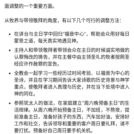
面调整的一个重要方面。
从牧养与带领敬拜的角度，有以下几个可行的调整方法：
在讲台与主日学中回归“福音中心”，帮助会众用好每日
蒙恩之道，每天真实地遇见神。
主持人和带领敬拜者带领会众在主日的时候诚实地做的
认罪悔改的祷告，并在主餐中由主领圣礼的牧者按照圣
经应许作赦罪的宣告。
全教会一起学习一些经历过时间考验、以福音为中心的
圣诗，并且在学习期间告诉大家诗歌的历史背景与神学
重点，使敬拜者进入真理与历史，并在当下处境中进入
神的同在。
参照犹太人的做法，在家庭建立“周六晚预备主日”的生
活规律。从周六晚开始预备主日，不加班，不熬夜，提
前准备主日，准备好孩子的东西，汽车加好油，安排好
工作和社交，告诉领导和重要的客户周日要礼拜，请不
要打扰。预备好自己周日要手机关机。