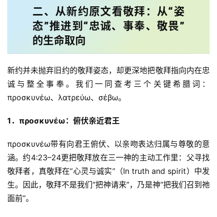
二、从新约原文看敬拜：从“姿
态”推进到“忠诚、事奉、敬畏”
的生命取向
新约并未抛弃旧约的敬拜姿态，却更深地把敬拜指向内在忠
诚与整全事奉。我们一同查考三个关键希腊词：
προσκυνέω、λατρεύω、σέβω。
1
．
προσκυνέω
：俯伏亲近君王
προσκυνέω带有向君王俯伏、以亲吻表达归属与尊敬的意
涵。约4:23–24更把敬拜放在三一神的主动工作里：父寻找
敬拜者，真敬拜在“心灵与诚实”（In truth and spirit）中发
生。因此，敬拜不是我们“把神请来”，乃是神“把我们召到祂
面前”。