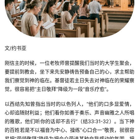
文/约书亚  
刚信主的时候，一位老牧师曾提醒我们当时的大学生聚会，
要提前到教会，坐下来先安静祷告预备自己的心，求主帮助
我们察觉到神的临在。基督徒若主日失去对神临在的荣耀察
觉，很容易把“主日敬拜”降级为一段“音乐疗愈”。
以西结先知曾指出当时的以色列人，“他们的口多显爱情，
心却追随财利益；他们看你如善于奏乐、声音幽雅之人所唱
的雅歌，他们听你的话却不去行”（结33:31-32）。当下神
的百姓若是不以福音为中心、操练“心口合一”敬畏，就很容
易把“带领敬拜”降级为把会众带进某种自我感动的氛围，把