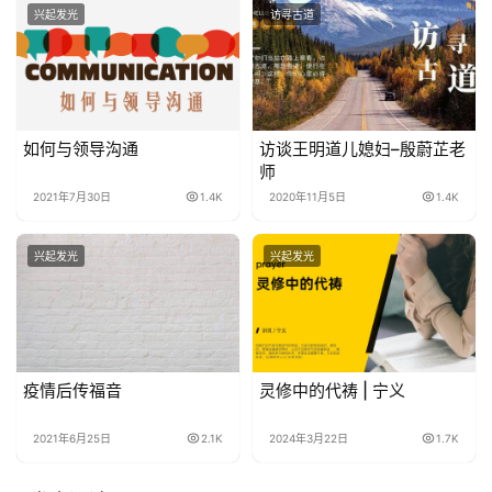
兴起发光
访寻古道
如何与领导沟通
访谈王明道儿媳妇–殷蔚芷老
师
2021年7月30日
1.4K
2020年11月5日
1.4K
兴起发光
兴起发光
疫情后传福音
灵修中的代祷 | 宁义
2021年6月25日
2.1K
2024年3月22日
1.7K