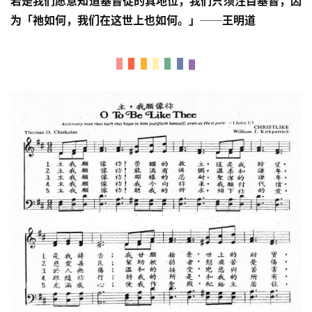
若是我们愿意知道基督徒的真地位，我们只须注目基督，因
为「祂如何，我们在这世上也如何。」
──
王明道
首
页
主
日
崇
拜
专