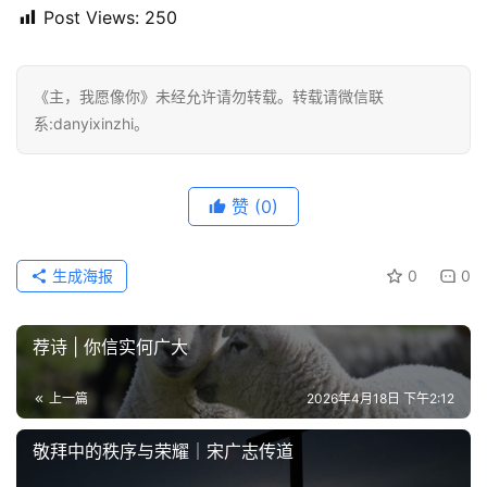
Post Views:
250
《主，我愿像你》未经允许请勿转载。转载请微信联
系:danyixinzhi。
赞
(0)
生成海报
0
0
荐诗 | 你信实何广大
上一篇
2026年4月18日 下午2:12
敬拜中的秩序与荣耀｜宋广志传道