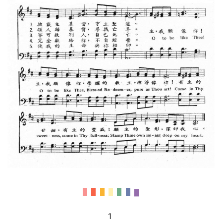
题
讲
座
赞
美
敬
拜
神
登录
注册
学
研
究
按
卷
查
1 