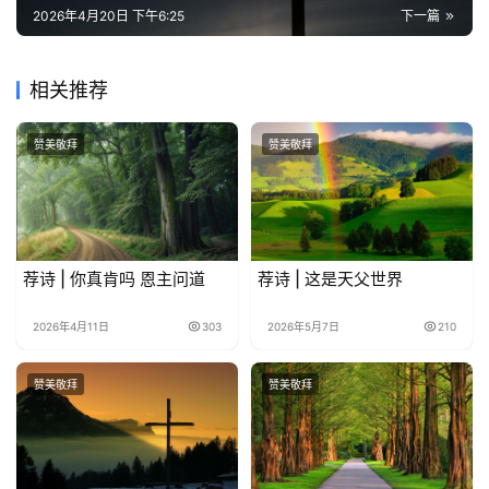
2026年4月20日 下午6:25
下一篇
相关推荐
赞美敬拜
赞美敬拜
荐诗 | 你真肯吗 恩主问道
荐诗 | 这是天父世界
2026年4月11日
303
2026年5月7日
210
赞美敬拜
赞美敬拜