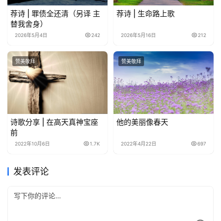
荐诗 | 罪债全还清（另译 主
荐诗 | 生命路上歌
替我舍身）
2026年5月4日
242
2026年5月16日
212
赞美敬拜
赞美敬拜
诗歌分享 | 在高天真神宝座
他的美丽像春天
前
2022年10月6日
1.7K
2022年4月22日
697
发表评论