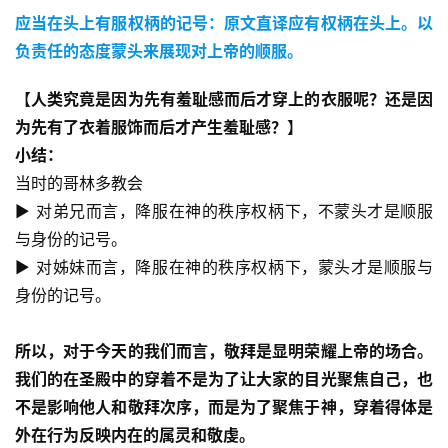
应当在头上有服权柄的记号：原文直译应有权柄在头上。以
负责任的态度蒙头来展现对上帝的顺服。
【
人类究竟是因为先有羞耻感而后才穿上的衣服呢？还是因
为先有了衣着服饰而后才产生羞耻感？
】
小结：
当时的哥林多教会
▶︎ 对弟兄而言，降服在神的秩序权柄下，不蒙头才是顺服
与身份的记号。
▶︎ 对姊妹而言，降服在神的秩序权柄下，蒙头才是顺服与
身份的记号。
所以，对于今天的我们而言，敬拜是显明荣耀上帝的场合。
我们的在圣殿中的穿着不是为了让大家的目光聚焦自己，也
不是影响他人和敬拜次序，而是为了聚焦于神，穿着得体是
外在行为反映内在的属灵和敬虔。