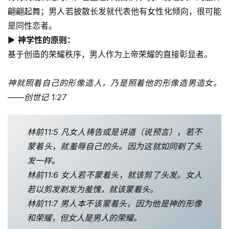
翩翩起舞；男人若披散长发就代表他有女性化倾向，很可能
是同性恋者。
▶︎ 
神学性的原则：
基于创造的荣耀秩序，男人作为上帝荣耀的直接彰显者。
神就照着自己的形像造人，乃是照着他的形像造男造女。
——创世记 1:27
林前11:5 凡女人祷告或是讲道（说预言），若不
蒙着头，就羞辱自己的头。因为这就如同剃了头
发一样。
首
页
林前11:6 女人若不蒙着头，就该剪了头发。女人
若以剪发剃发为羞愧，就该蒙着头。
主
林前11:7 男人本不该蒙着头，因为他是神的形像
日
和荣耀，但女人是男人的荣耀。
崇