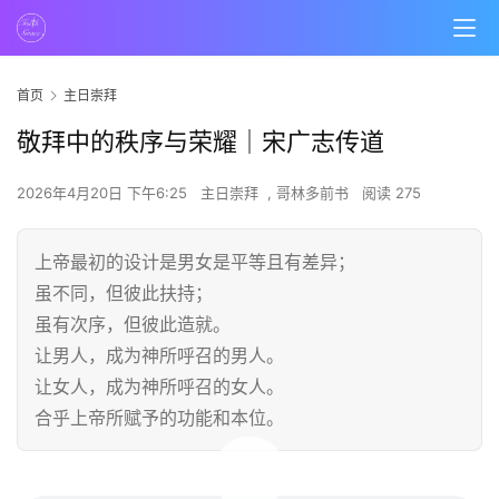
首页
主日崇拜
敬拜中的秩序与荣耀｜宋广志传道
2026年4月20日 下午6:25
主日崇拜
,
哥林多前书
阅读 275
上帝最初的设计是男女是平等且有差异；
虽不同，但彼此扶持；
虽有次序，但彼此造就。
让男人，成为神所呼召的男人。
让女人，成为神所呼召的女人。
合乎上帝所赋予的功能和本位。
00:00 / 48:38