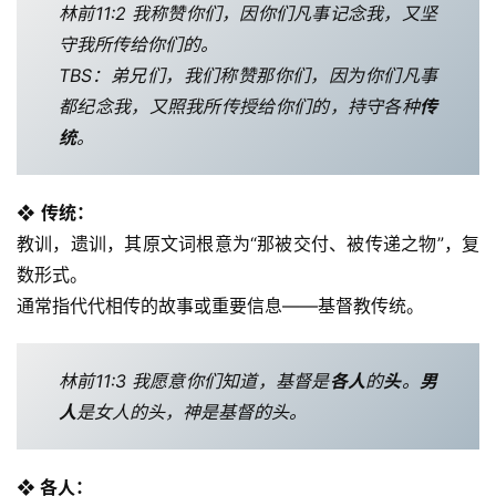
林前11:2 我称赞你们，因你们凡事记念我，又坚
守我所传给你们的。
TBS：弟兄们，我们称赞那你们，因为你们凡事
都纪念我，又照我所传授给你们的，持守各种
传
统
。
❖ 
传统：
教训，遗训，其原文词根意为“那被交付、被传递之物”，复
数形式。
通常指代代相传的故事或重要信息——基督教传统。
林前11:3 我愿意你们知道，基督是
各人
的
头
。
男
人
是女人的头，神是基督的头。
❖ 各人：