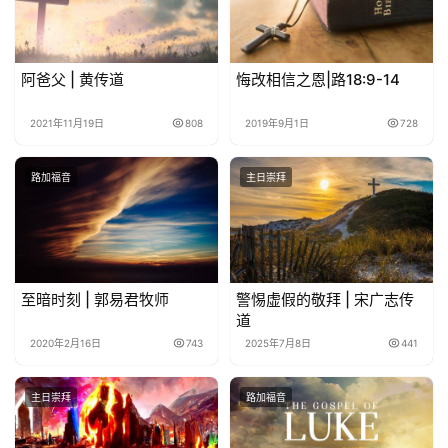
阿爸父 | 黄传道
悔改相信之恩|路18:9-14
2021年11月19日
808
2019年9月1日
728
路加福音
主日崇拜
至暗时刻 | 郭易君牧师
警惕虚假的敬拜 | 宋广志传
道
2020年2月16日
743
2025年7月8日
441
主日崇拜
路加福音