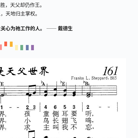
得胜，天父却仍作王。
足，天地归主掌权。
发关心为祂工作的人。
──
戴德生