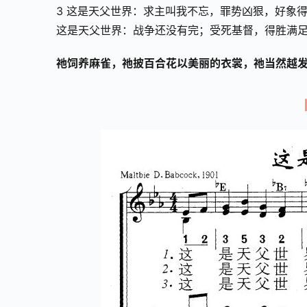
3 这是天父世界：求主叫我不忘，罪势凶狠，好象
这是天父世界：战争还没有完；受死基督，得胜满
祂饲养麻雀，祂披百合花以美丽的衣裳，祂当然越