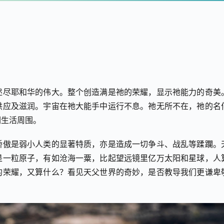
述尽耶和华的伟大。整个创造满是祂的荣耀，显示祂能力的奇美
供应及滋润。宇宙在祂大能手中运行不息。祂无所不在，祂的名
们生活周围。
骄傲是弱小人类的显著特质，亦是造成一切争斗、战乱等蹂躝。
是一粒原子，有如沧海一粟，比起望远镜里亿万太阳和星球，人
的荣耀，又算什么？看见天父世界的奇妙，是否教导我们更谦卑