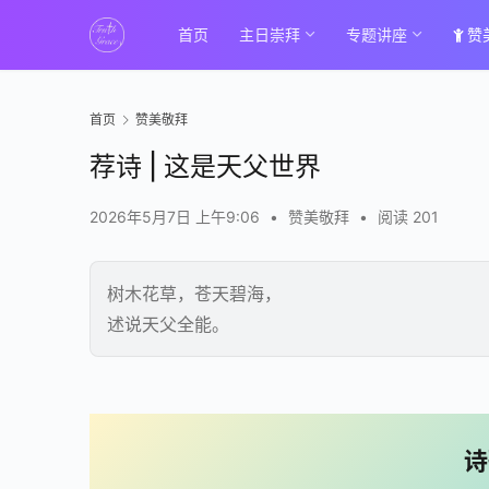
首页
主日崇拜
专题讲座
赞
首页
赞美敬拜
荐诗 | 这是天父世界
2026年5月7日 上午9:06
•
赞美敬拜
•
阅读 201
树木花草，苍天碧海，
述说天父全能。
00:00 / 03:33
诗