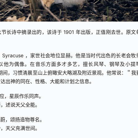
所写的十六节长诗中摘录出的，该诗于 1901 年出版，正值刚去世。原
 日生于纽约州 Syracuse ，家世社会地位显赫。他是当时代出色的长老会
以他为偶像。在音乐方面多才多艺，擅长风琴、钢琴及小提
rt 牧会期间，习惯清晨至山上俯瞰安大略湖及附近景观。他常说：＂我
传达出神的同在、性格、大能和计划之信息。
和应，星辰作乐同声。
海，述说天父全能。
丽蔚，颂扬造物尊名。
妙，天父充满世间。