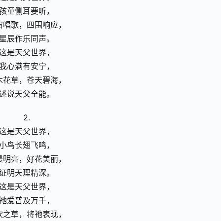
孩童侧耳要听，
宙唱歌，四围响应，
星辰作乐同声。
这是天父世界，
我心满有安宁，
木花草，苍天碧海，
述说天父全能。
2.
这是天父世界，
小鸟长翅飞鸣，
晨明亮，好花美丽，
证明天理精深。
这是天父世界，
祂爱普及万千，
吹之草，将祂表现，