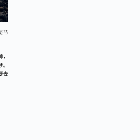
文每节
牧师，
琴。
要去