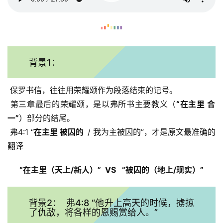
背景1：
 保罗书信，往往用荣耀颂作为段落结束的记号。
 第三章最后的荣耀颂，是以弗所书主要教义（
“在主里 合
一”
）部分的结尾。
 弗4:1 “
在主里 被囚的  
/ 我为主被囚的”，才是原文最准确的
翻译
      “在主里（天上
/
新人）”  
VS 
 “
被囚的（地上
/
现实）” 
背景2： 弗4:8 “他升上高天的时候，掳掠
了仇敌，将各样的恩赐赏给人。”