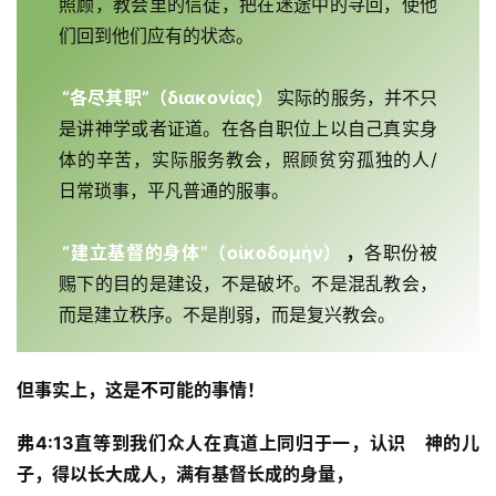
照顾，教会里的信徒，把在迷途中的寻回，使他
神
们回到他们应有的状态。
登录
注册
学
研
“各尽其职”（διακονίας）
实际的服务，并不只
究
是讲神学或者证道。在各自职位上以自己真实身
体的辛苦，实际服务教会，照顾贫穷孤独的人/ 
按
日常琐事，平凡普通的服事。
卷
查
经
“建立基督的身体”（οἰκοδομὴν）
，
各职份被
赐下的目的是建设，不是破坏。不是混乱教会，
热
而是建立秩序。不是削弱，而是复兴教会。
点
回
但事实上，这是不可能的事情！
应
弗4:13直等到我们众人在真道上同归于一，认识　神的儿
关
子，得以长大成人，满有基督长成的身量，
于