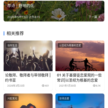
荐诗 | 野地的花
2026年5月13日 上午8:15
下一篇
相关推荐
信仰生活
以圣经为根基的恋爱
论敬拜、敬拜者与带领敬拜 |
01 关于基督徒恋爱观的一些
约书亚
常识|以圣经为根基的恋爱
2026年3月23日
401
2021年1月30日
6.1K
兴起发光
访寻古道