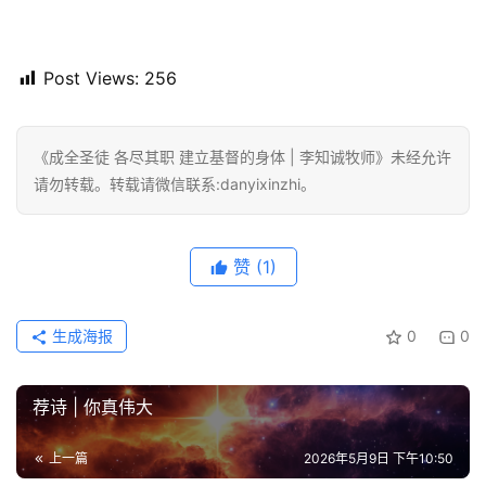
Post Views:
256
《成全圣徒 各尽其职 建立基督的身体 | 李知诚牧师》未经允许
请勿转载。转载请微信联系:danyixinzhi。
赞
(1)
生成海报
0
0
荐诗 | 你真伟大
上一篇
2026年5月9日 下午10:50