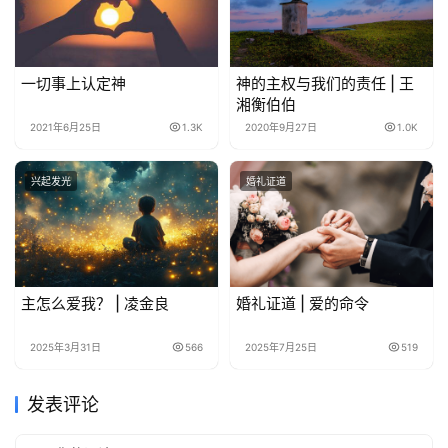
一切事上认定神
神的主权与我们的责任 | 王
湘衡伯伯
2021年6月25日
1.3K
2020年9月27日
1.0K
兴起发光
婚礼证道
主怎么爱我？ | 凌金良
婚礼证道 | 爱的命令
2025年3月31日
566
2025年7月25日
519
发表评论