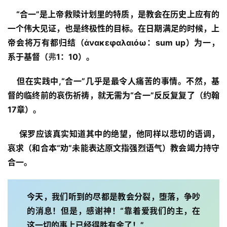
我
“
合一”是上帝救赎计划里的特质，是教会在历史上应有的
们
一个伟大见证，也是终极性的目标。在日期满足的时候，上
帝会将万有都归结（
ἀν
α
κεφ
α
λ
α
ιόω
：
sum up
）为一
，
系于基督（
弗
1
：
10
）。
但在实践中
,
“合一”几乎是最令人痛苦的事情。不然，基
督的临终前的哀伤祈祷，就无需为“合一”反反复复了（约翰
17
章
）。
保罗
应该真实
知道
其中的绝望，
他同样以悲切的语调，
哀求（和合本“劝”未能表达原文指强烈语气）教会竭力持守
合一。
今天，我们听到的尽都是教会分裂，堕落，争吵
的消息！但是，感谢神！“靠着爱我们的主，在
这一切的事上已经得胜有余了！”