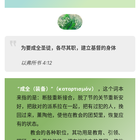
页
主
日
崇
拜
为要成全圣徒，各尽其职，建立基督的身体
专
以弗所书 4:12
题
讲
座
“成全（装备）”（καταρτισμόν）
，这个词本
来指的是：断肢重新接合，脱了节的关节重新安
好，把敌对的派系拉在一起，把有过犯的人，挽
赞
回过来，薰陶他，使他在教会的团契里，恢复应
美
有的状态。
敬
拜
        教会的各种职位，其功用是教育、引领、