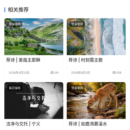
相关推荐
赞美敬拜
赞美敬拜
荐诗 | 美哉主耶稣
荐诗 | 时刻需主歌
2026年4月23日
241
2026年6月3日
209
属灵操练
赞美敬拜
洁净与交托 | 宁义
荐诗 | 如鹿渴慕溪水