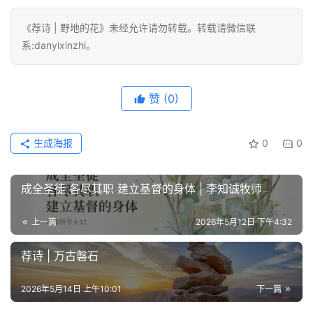
研
究
《荐诗 | 野地的花》未经允许请勿转载。转载请微信联
系:danyixinzhi。
按
卷
赞
(0)
查
经
生成海报
0
0
热
点
回
成全圣徒 各尽其职 建立基督的身体 | 李知诚牧师
应
上一篇
2026年5月12日 下午4:32
关
荐诗 | 万古磐石
于
我
2026年5月14日 上午10:01
下一篇
们