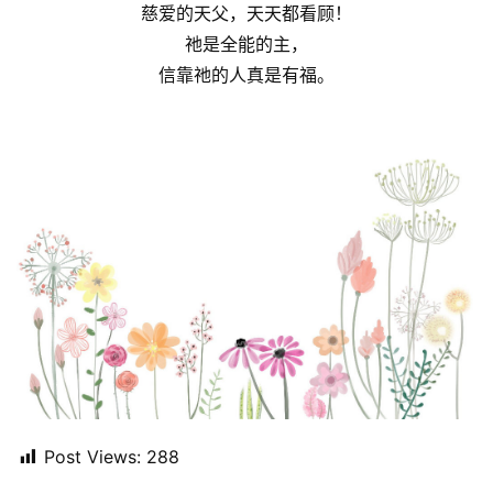
主
慈爱的天父，天天都看顾！
日
祂是全能的主，
崇
信靠祂的人真是有福。
拜
专
题
讲
座
赞
美
敬
拜
神
Post Views:
288
登录
注册
学