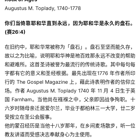
Augustus M. Toplady, 1740-1778
你们当倚靠耶和华直到永远，因为耶和华是永久的盘石。
(赛26:4)
在旧约中，耶和华常被称为「盘石」。盘石至坚而能久存，
故以之为比喻，说明耶和华神是祂百姓那永远不改变的帮助
和避难所。这首圣诗被誉为最流行的传统诗歌。其中每句每
字都有它的意义和圣经根据。最先出现在1776 年作者所印
行的 The Gospel Magazine 上，藉此诗表明作者的信仰立
场。作者 Augustus M. Toplady 1740 年 11 月 4 日生于英
国 Farnham。当他尚在襁褓之中，父亲即因战争殉职。十
六岁时随母亲迁居爱尔兰，毕业于都柏林三一大学，廿二岁
受按立在圣公会服事。
他的蒙召经历是当他十八岁那年，在乡间麦场散步，听一位
教友讲道而受感决志奉献身心为主使用。