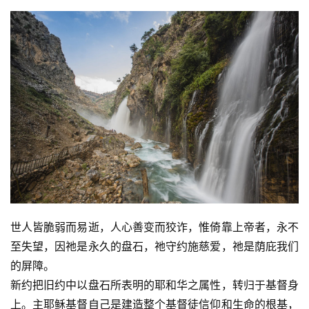
世人皆脆弱而易逝，人心善变而狡诈，惟倚靠上帝者，永不
至失望，因祂是永久的盘石，祂守约施慈爱，祂是荫庇我们
的屏障。
新约把旧约中以盘石所表明的耶和华之属性，转归于基督身
上。主耶稣基督自己是建造整个基督徒信仰和生命的根基，