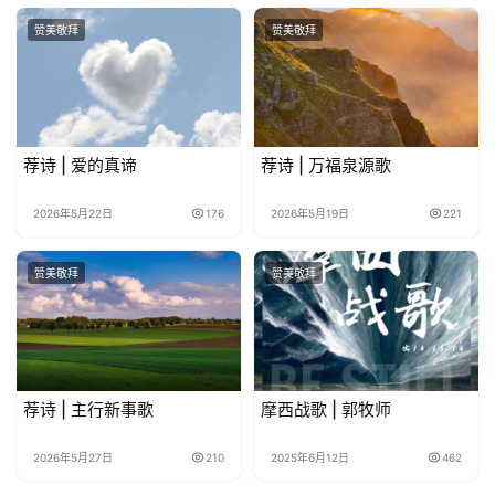
赞美敬拜
赞美敬拜
荐诗 | 爱的真谛
荐诗 | 万福泉源歌
2026年5月22日
176
2026年5月19日
221
赞美敬拜
赞美敬拜
荐诗 | 主行新事歌
摩西战歌 | 郭牧师
2026年5月27日
210
2025年6月12日
462