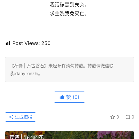
于
我污秽需到泉旁，
我
求主洗我免灭亡。
们
Post Views:
250
《荐诗 | 万古磐石》未经允许请勿转载。转载请微信联
系:danyixinzhi。
赞
(0)
生成海报
0
0
荐诗 | 野地的花