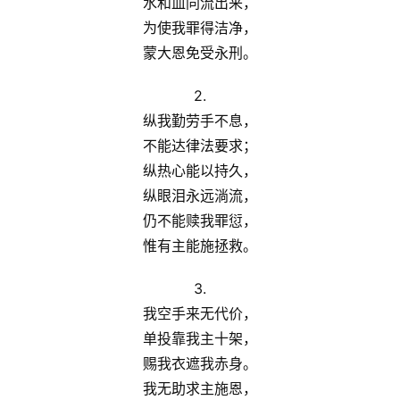
水和血同流出来，
为使我罪得洁净，
神
登录
注册
蒙大恩免受永刑。
学
研
2.
究
纵我勤劳手不息，
不能达律法要求；
按
纵热心能以持久，
卷
纵眼泪永远淌流，
查
仍不能赎我罪愆，
经
惟有主能施拯救。
热
3.
点
我空手来无代价，
回
应
单投靠我主十架，
赐我衣遮我赤身。
关
我无助求主施恩，