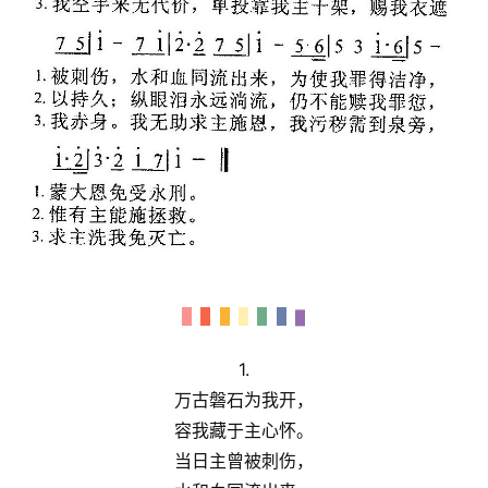
首
页
主
日
崇
拜
专
题
讲
座
1.
万古磐石为我开，
赞
容我藏于主心怀。
美
敬
当日主曾被刺伤，
拜