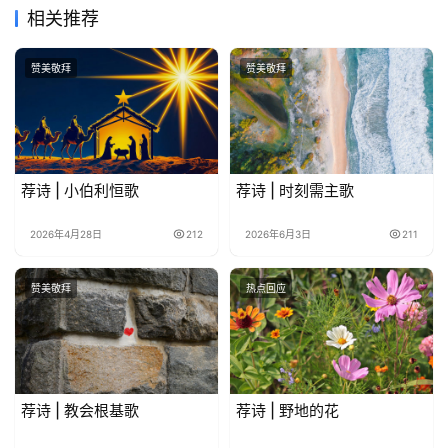
相关推荐
赞美敬拜
赞美敬拜
荐诗 | 小伯利恒歌
荐诗 | 时刻需主歌
2026年4月28日
212
2026年6月3日
211
赞美敬拜
热点回应
荐诗 | 教会根基歌
荐诗 | 野地的花