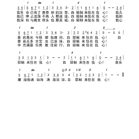
主
日
崇
拜
专
题
讲
座
赞
美
敬
拜
神
登录
注册
学