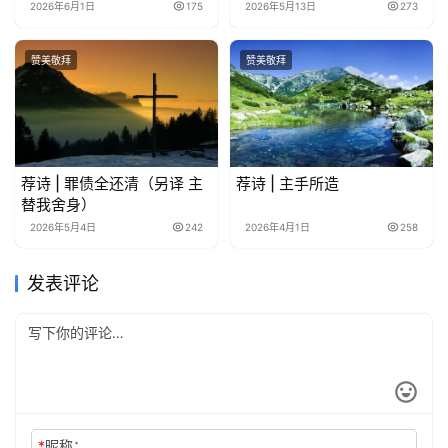
2026年6月1日
175
2026年5月13日
273
赞美敬拜
赞美敬拜
荐诗 | 罪债全还清（另译 主
荐诗 | 主手所造
替我舍身）
2026年5月4日
242
2026年4月1日
258
发表评论
*
昵称：