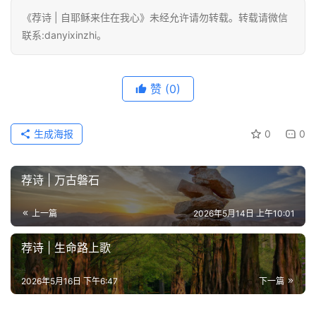
《荐诗 | 自耶稣来住在我心》未经允许请勿转载。转载请微信
联系:danyixinzhi。
赞
(0)
生成海报
0
0
荐诗 | 万古磐石
上一篇
2026年5月14日 上午10:01
荐诗 | 生命路上歌
2026年5月16日 下午6:47
下一篇