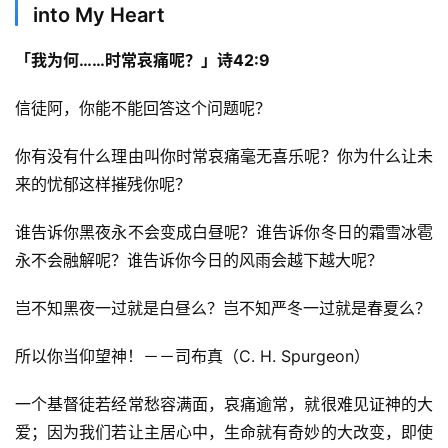
into My Heart
「我为何……时常哀痛呢？」诗42:9
信徒阿，你能不能回答这个问题呢？
你有没有什么理由叫你时常哀痛毫无喜乐呢？你为什么让未
来的忧郁这样摧残你呢？
谁告诉你黑夜永不会变成白昼呢？谁告诉你冬日的霜雪冰雹
永不会融解呢？谁告诉你今日的风雨会越下越大呢？
岂不知黑夜一过就是白昼么？岂不知严冬一过就是春夏么？
所以你当仰望神！－－司布真（C. H. Spurgeon）
一个基督徒若经常愁容满面，哀痛逾常，就很难见证神的大
爱；因为我们若让主居心中，生命就有奇妙的大改变，即使