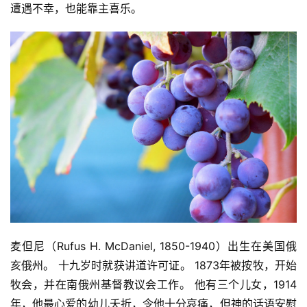
遭遇不幸，也能靠主喜乐。
麦但尼（Rufus H. McDaniel, 1850-1940）出生在美国俄
亥俄州。 十九岁时就获讲道许可证。 1873年被按牧，开始
牧会，并在南俄州基督教议会工作。 他有三个儿女，1914
年，他最心爱的幼儿夭折，令他十分哀痛，但神的话语安慰