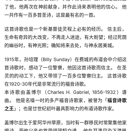
了他，他再次在神前献身，并作此诗来表明他的信心。 他
一共作有一百多首圣诗，这是最有名的一首。
这首诗歌也是一个新基督徒灵程上必有的经历。 信主后，
生命有奇异的大改变，不再走入迷途，有大盼望；经过死荫
的幽谷时，有神光照；确知将来去处，与神永居美城。
1915年，孙培理（Billy Sunday）在费城的布道会中介绍这
首诗歌时，感动了一位警察，他因这首诗歌而信主。 在圣
灵的的动工下，他又带领了一百多位警察归主。 这首诗歌
在1920-30年代是非常流行的福音诗歌。
本诗歌由盖博尔（Charles H. Gabriel, 1856-1932）谱
曲。 他是名噪一时的多产福音诗歌家，被誉为「
福音诗歌
之王
」；也是廿世纪初叶最具影响力的布道诗歌作家。
盖博尔出生于爱阿华州草原，当时有一群移民时常聚集他家
唱诗，而他父亲也常带领团契交通。 他在耳濡目染下潜移