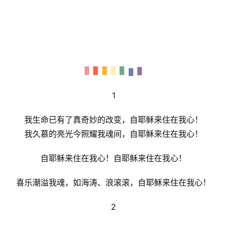
研
究
按
卷
查
经
1
热
我生命已有了真奇妙的改变，自耶稣来住在我心！
点
回
我久慕的亮光今照耀我魂间，自耶稣来住在我心！
应
自耶稣来住在我心！自耶稣来住在我心！
关
喜乐潮溢我魂，如海涛、浪滚滚，自耶稣来住在我心！
于
我
2
们