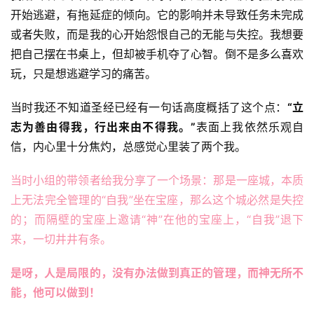
开始逃避，有拖延症的倾向。它的影响并未导致任务未完成
或者失败，而是我的心开始怨恨自己的无能与失控。我想要
把自己摆在书桌上，但却被手机夺了心智。倒不是多么喜欢
玩，只是想逃避学习的痛苦。
当时我还不知道圣经已经有一句话高度概括了这个点：
“立
志为善由得我，行出来由不得我。”
表面上我依然乐观自
信，内心里十分焦灼，总感觉心里装了两个我。
当时小组的带领者给我分享了一个场景：那是一座城，本质
上无法完全管理的“自我”坐在宝座，那么这个城必然是失控
的；而隔壁的宝座上邀请“神”在他的宝座上，“自我”退下
来，一切井井有条。
是呀，人是局限的，没有办法做到真正的管理，而神无所不
能，他可以做到！