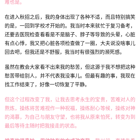
难也是。
在进入秋招之后，我的身体出现了各种不适，而且特别搞笑
的是，一回到学校才开始的。我当时本来就忙于复习备考，
还要去医院检查看看是不是脑子、脖子等导致的头晕，心脏
有点心悸，我又把心脏各项检查做了一圈，大夫说没啥事儿
回去吧，但我还是不舒服，我当时有很强烈的濒死感。
虽然在教会大家看不出来我的愁苦，但这源于我不想把这种
愁苦带给别人，并不代表我没事儿。但最有趣的事，我现在
找工作结束了，好像一切恢复了平静。
但这个过程改变了我，让我去思考永生的宝贵，苦难对人的
熬炼，操练将苦难视作一种祝福，操练耐心等候，操练对神
的渴慕，为自己与朋友守望，也将我从原来怕死，转变为到
最后等待主随时把我接走的状态。