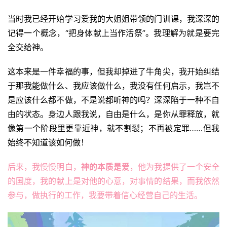
页
当时我已经开始学习爱我的大姐姐带领的门训课，我深深的
主
记得一个概念，“把身体献上当作活祭”。我理解为就是要完
日
全交给神。
崇
拜
这本来是一件幸福的事，但我却掉进了牛角尖，我开始纠结
于那我能做什么、我应该做什么，我没有任何启示，我岂不
专
是应该什么都不做，不是说都听神的吗？深深陷于一种不自
题
由的状态。身边人跟我说，自由是什么，是你从罪释放，就
讲
像第一个阶段里更靠近神，就不割裂；不再被定罪……但我
座
始终不知道该如何做！
后来，我慢慢明白，
神的本质是爱
，他为我提供了一个安全
赞
的国度，我的献上是对他的心意，对事情的结果，而我依然
美
敬
参与，做执行的工作，我要带着信心经营自己的生活。
拜