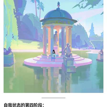
神
登录
注册
学
研
究
按
卷
查
经
热
点
回
应
关
于
自我状态的第四阶段：
我