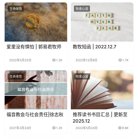
生命体悟
牧者心语
爱里没有惧怕 | 郭易君牧师
教牧短函 | 2022.12.7
2022年5月25日
1.2K
2022年12月8日
1.7K
生命体悟
牧者心语
福音教会与社会责任|徐志秋
推荐读书书目汇总 | 更新至
2025.12
2021年3月24日
1.2K
2022年5月24日
9.6K