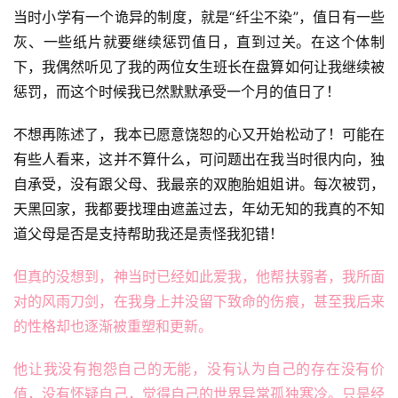
当时小学有一个诡异的制度，就是“纤尘不染”，值日有一些
灰、一些纸片就要继续惩罚值日，直到过关。在这个体制
下，我偶然听见了我的两位女生班长在盘算如何让我继续被
惩罚，而这个时候我已然默默承受一个月的值日了！
不想再陈述了，我本已愿意饶恕的心又开始松动了！可能在
有些人看来，这并不算什么，可问题出在我当时很内向，独
自承受，没有跟父母、我最亲的双胞胎姐姐讲。每次被罚，
天黑回家，我都要找理由遮盖过去，年幼无知的我真的不知
道父母是否是支持帮助我还是责怪我犯错！
但真的没想到，神当时已经如此爱我，他帮扶弱者，我所面
对的风雨刀剑，在我身上并没留下致命的伤痕，甚至我后来
的性格却也逐渐被重塑和更新。
他让我没有抱怨自己的无能，没有认为自己的存在没有价
值，没有怀疑自己，觉得自己的世界异常孤独寒冷。只是经