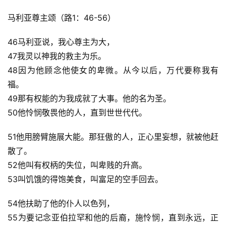
马利亚尊主颂（路1：46-56）
46马利亚说，我心尊主为大，
47我灵以神我的救主为乐。
48因为他顾念他使女的卑微。从今以后，万代要称我有
福。
49那有权能的为我成就了大事。他的名为圣。
50他怜悯敬畏他的人，直到世世代代。
51他用膀臂施展大能。那狂傲的人，正心里妄想，就被他赶
散了。
52他叫有权柄的失位，叫卑贱的升高。
53叫饥饿的得饱美食，叫富足的空手回去。
54他扶助了他的仆人以色列，
55为要记念亚伯拉罕和他的后裔，施怜悯，直到永远，正