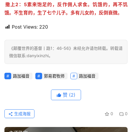
关
撒上2：5素来饱足的，反作佣人求食。饥饿的，再不饥
于
饿。不生育的，生了七个儿子。多有儿女的，反倒衰微。
我
们
Post Views:
220
《颠覆世界的基督丨路1：46-56》未经允许请勿转载。转载请
微信联系:danyixinzhi。
路加福音
郭易君牧师
路加福音
赞
(2)
生成海报
0
0