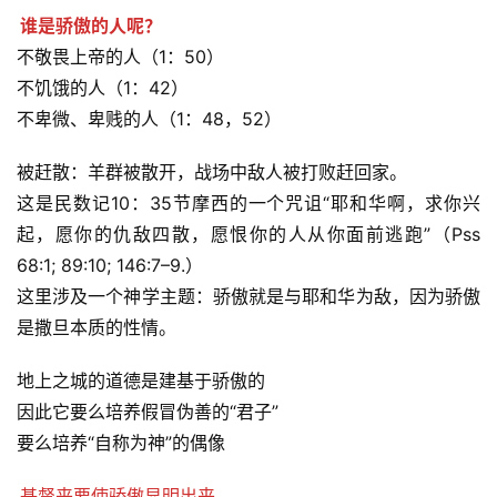
谁是骄傲的人呢？
首
不敬畏上帝的人（1：50）
页
不饥饿的人（1：42）
不卑微、卑贱的人（1：48，52）
主
日
被赶散：羊群被散开，战场中敌人被打败赶回家。
崇
这是民数记10：35节摩西的一个咒诅“耶和华啊，求你兴
拜
起，愿你的仇敌四散，愿恨你的人从你面前逃跑”（Pss 
68:1; 89:10; 146:7–9.）
专
题
这里涉及一个神学主题：骄傲就是与耶和华为敌，因为骄傲
讲
是撒旦本质的性情。
座
地上之城的道德是建基于骄傲的
因此它要么培养假冒伪善的“君子”
赞
要么培养“自称为神”的偶像
美
敬
基督来要使骄傲显明出来