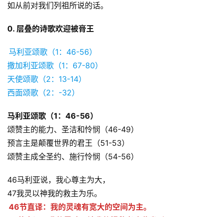
如从前对我们列祖所说的话。
0. 层叠的诗歌欢迎被膏王
马利亚颂歌（1：46-56）
撒加利亚颂歌（1：67-80）
天使颂歌（2：13-14）
西面颂歌（2：-32）
马利亚颂歌（1：46-56）
颂赞主的能力、圣洁和怜悯（46-49）
预言主是颠覆世界的君王（51-53）
颂赞主成全圣约、施行怜悯（54-56）
46马利亚说，我心尊主为大，
47我灵以神我的救主为乐。
46节直译：我的灵魂有宽大的空间为主。