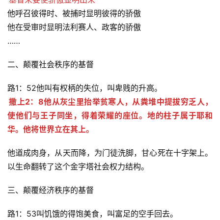
拜
他呼召彼得时、被捕时显明彼得的骄傲
他在受审时显明法利赛人、政客的骄傲
神
登录
注册
……
学
研
二、颠覆社会秩序的基督
究
路1：52他叫有权柄的失位，叫卑贱的升高。
按
撒上2：8他从灰尘里抬举贫寒人，从粪堆中提拔穷乏人，
卷
使他们与王子同坐，得着荣耀的座位。地的柱子属于耶和
查
华。他将世界立在其上。
经
他道成肉身，从天而降，为门徒洗脚，甘心死在十字架上。
热
以生命翻转了这个金字塔社会权力结构。
点
回
三、颠覆经济秩序的基督
应
路1：53叫饥饿的得饱美食，叫富足的空手回去。