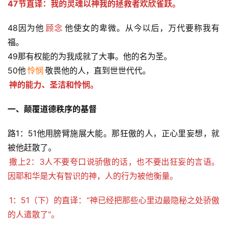
47节直译：我的灵魂以神我的拯救者欢欣雀跃。
48因为他
顾念
他使女的卑微。从今以后，万代要称我有
福。
49那有权能的为我成就了大事。他的名为圣。
50他
怜悯
敬畏他的人，直到世世代代。
神的能力、圣洁和怜悯。
一、颠覆道德秩序的基督
路1：51他用膀臂施展大能。那狂傲的人，正心里妄想，就
被他赶散了。
撒上2：3人不要夸口说骄傲的话，也不要出狂妄的言语。
因耶和华是大有智识的神，人的行为被他衡量。
1：51（下）的直译：“神已经把那些心里边最隐秘之处骄傲
的人遣散了”。