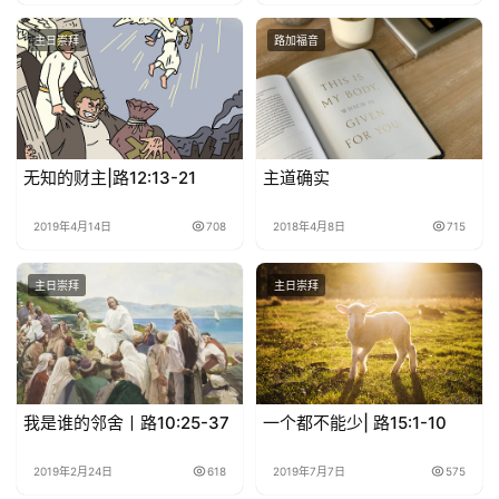
主日崇拜
路加福音
无知的财主|路12:13-21
主道确实
2019年4月14日
708
2018年4月8日
715
主日崇拜
主日崇拜
我是谁的邻舍丨路10:25-37
一个都不能少| 路15:1-10
2019年2月24日
618
2019年7月7日
575