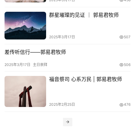
查
经
群星璀璨的见证 ｜ 郭易君牧师
热
点
2025年3月17日
507
回
应
差传听信行——郭易君牧师
2025年3月17日
主日崇拜
506
关
于
福音祭司 心系万民 | 郭易君牧师
我
们
2025年2月25日
476