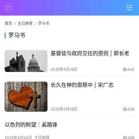
首页
主日崇拜
罗马书
罗马书
基督徒与政府交往的原则 | 郭长老
2025年4月29日
445
首
长久在神的恩慈中 | 宋广志
页
主
2025年4月28日
426
日
崇
以色列的盼望｜奚路锋
拜
2025年4月24日
主日崇拜
469