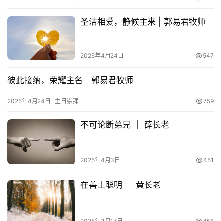
专
题
圣洁相爱，静候主来 | 郭易君牧师
讲
座
2025年4月24日
547
赞
彼此接纳，荣耀主名｜郭易君牧师
美
2025年4月24日
主日崇拜
759
敬
拜
不可论断弟兄 ｜ 薛长老
神
登录
注册
学
2025年4月3日
451
研
究
在善上聪明 ｜ 黄长老
按
卷
2025年3月17日
458