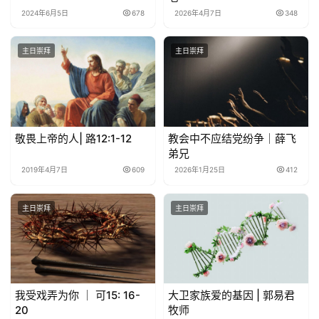
2024年6月5日
678
2026年4月7日
348
主日崇拜
主日崇拜
敬畏上帝的人| 路12:1-12
教会中不应结党纷争｜薛飞
弟兄
2019年4月7日
609
2026年1月25日
412
主日崇拜
主日崇拜
我受戏弄为你 ｜ 可15: 16-
大卫家族爱的基因 | 郭易君
20
牧师