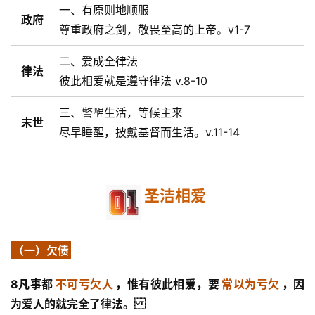
一、有原则地顺服
政府
尊重政府之剑，敬畏至高的上帝。v1-7
二、爱成全律法
律法
彼此相爱就是遵守律法 v.8-10
三、警醒生活，等候主来
末世
尽早睡醒，披戴基督而生活。v.11-14
圣洁相爱
（一）欠债
8凡事都
不可亏欠人
，惟有彼此相爱，要
常以为亏欠
，因
为爱人的就完全了律法。