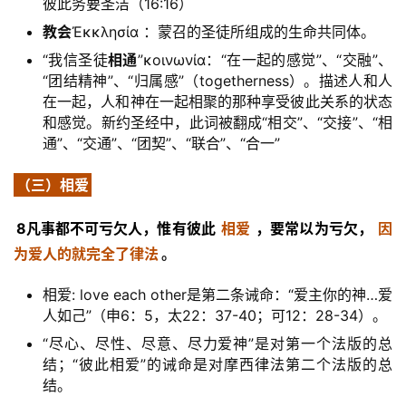
彼此务要圣洁（16:16）
教会
Ἐκκλησία ：蒙召的圣徒所组成的生命共同体。
“我信圣徒
相通
”κοινωνία：“在一起的感觉”、“交融”、
“团结精神”、“归属感”（togetherness）。描述人和人
在一起，人和神在一起相聚的那种享受彼此关系的状态
和感觉。新约圣经中，此词被翻成“相交”、“交接”、“相
通”、“交通”、“团契”、“联合”、“合一”
（三）相爱
8凡事都不可亏欠人，惟有彼此
相爱
，要常以为亏欠，
因
为爱人的就完全了律法
。
相爱: love each other是第二条诫命：“爱主你的神…爱
人如己”（申6：5，太22：37-40；可12：28-34）。
“尽心、尽性、尽意、尽力爱神”是对第一个法版的总
结；“彼此相爱”的诫命是对摩西律法第二个法版的总
结。