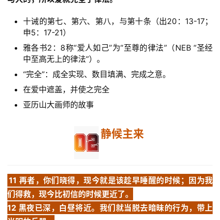
专
十诫的第七、第六、第八，与第十条（出20：13-17；
题
申5：17-21）
讲
座
雅各书2：8称“爱人如己”为“至尊的律法”（NEB “圣经
中至高无上的律法”）。
“完全”：成全实现、数目填满、完成之意。
赞
在爱中遮盖，并使之完全
美
亚历山大画师的故事
敬
拜
静候主来
神
登录
注册
学
研
11 再者，你们晓得，现今就是该趁早睡醒的时候；因为我
究
们得救，现今比初信的时候更近了。
12 黑夜已深，白昼将近。我们就当脱去暗昧的行为，带上
按