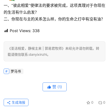
一、“彼此相爱”使律法的要求被完成，这项真理对于你现在
的生活有什么启发？
二、你现在与主的关系怎么样，你的生命之灯中有没有油？
Post Views:
338
《圣洁相爱，静候主来 | 郭易君牧师》未经允许请勿转载。转
载请微信联系:danyixinzhi。
罗马书
赞
(1)
生成海报
0
0