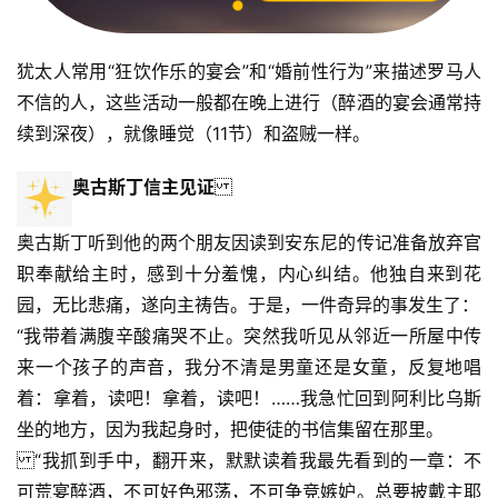
犹太人常用“狂饮作乐的宴会”和“婚前性行为”来描述罗马人
不信的人，这些活动一般都在晚上进行（醉酒的宴会通常持
续到深夜），就像睡觉（11节）和盗贼一样。
奥古斯丁信主见证
奥古斯丁听到他的两个朋友因读到安东尼的传记准备放弃官
职奉献给主时，感到十分羞愧，内心纠结。他独自来到花
园，无比悲痛，遂向主祷告。于是，一件奇异的事发生了：
“我带着满腹辛酸痛哭不止。突然我听见从邻近一所屋中传
来一个孩子的声音，我分不清是男童还是女童，反复地唱
着：拿着，读吧！拿着，读吧！……我急忙回到阿利比乌斯
坐的地方，因为我起身时，把使徒的书信集留在那里。
“我抓到手中，翻开来，默默读着我最先看到的一章：不
可荒宴醉酒，不可好色邪荡，不可争竞嫉妒。总要披戴主耶