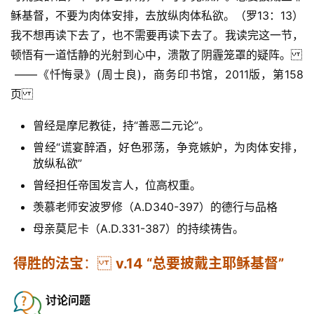
稣基督，不要为肉体安排，去放纵肉体私欲。（罗13：13）
我不想再读下去了，也不需要再读下去了。我读完这一节，
顿悟有一道恬静的光射到心中，溃散了阴霾笼罩的疑阵。
 ——《忏悔录》(周士良)，商务印书馆，2011版，第158
页
曾经是摩尼教徒，持“善恶二元论”。
曾经“谎宴醉酒，好色邪荡，争竞嫉妒，为肉体安排，
放纵私欲”
曾经担任帝国发言人，位高权重。
羡慕老师安波罗修（A.D340-397）的德行与品格
母亲莫尼卡（A.D.331-387）的持续祷告。
得胜的法宝
： 
v.14 “总要披戴主耶稣基督”
讨论问题