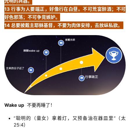
卷
光明的兵器。
查
13 行事为人要端正，好像行在白昼。不可荒宴醉酒；不可
经
好色邪荡；不可争竞嫉妒。
14 总要披戴主耶稣基督，不要为肉体安排，去放纵私欲。
热
点
回
应
关
于
我
们
Wake up
  不要再睡了！
“聪明的（童女）拿着灯，又预备油在器皿里”（太
25:4）