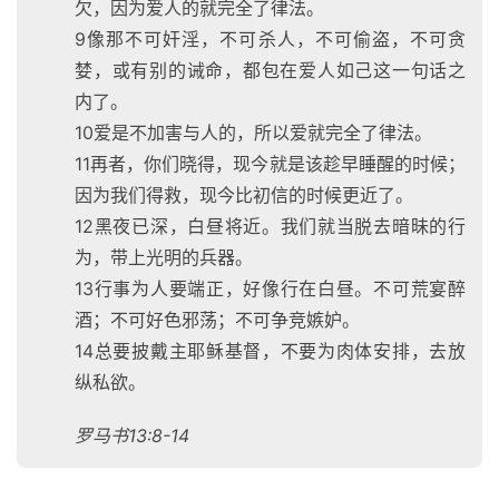
欠，因为爱人的就完全了律法。
9像那不可奸淫，不可杀人，不可偷盗，不可贪
婪，或有别的诫命，都包在爱人如己这一句话之
内了。
10爱是不加害与人的，所以爱就完全了律法。
11再者，你们晓得，现今就是该趁早睡醒的时候；
因为我们得救，现今比初信的时候更近了。
12黑夜已深，白昼将近。我们就当脱去暗昧的行
为，带上光明的兵器。
13行事为人要端正，好像行在白昼。不可荒宴醉
酒；不可好色邪荡；不可争竞嫉妒。
14总要披戴主耶稣基督，不要为肉体安排，去放
纵私欲。
罗马书13:8-14