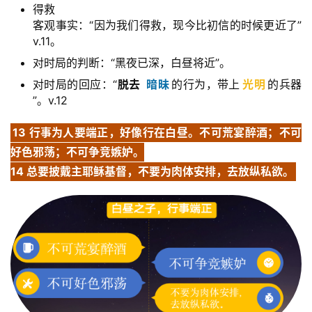
得救
客观事实：“因为我们得救，现今比初信的时候更近了”
v.11。
对时局的判断：“黑夜已深，白昼将近”。
对时局的回应：“
脱去
暗昧
的行为，带上
光明
的兵器
”。v.12
13 行事为人要端正，好像行在白昼。不可荒宴醉酒；不可
好色邪荡；不可争竞嫉妒。
14 总要披戴主耶稣基督，不要为肉体安排，去放纵私欲。