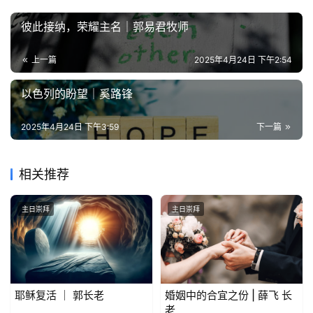
彼此接纳，荣耀主名｜郭易君牧师
上一篇
2025年4月24日 下午2:54
以色列的盼望｜奚路锋
2025年4月24日 下午3:59
下一篇
相关推荐
主日崇拜
主日崇拜
耶稣复活 ｜ 郭长老
婚姻中的合宜之份 | 薛飞 长
老