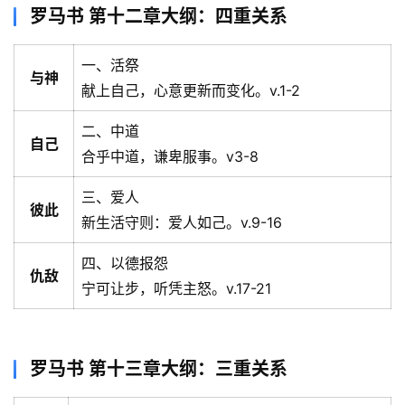
罗马书 第十二章大纲：四重关系
一、活祭
与神
献上自己，心意更新而变化。v.1-2
二、中道
自己
合乎中道，谦卑服事。v3-8
三、爱人
彼此
新生活守则：爱人如己。v.9-16
四、以德报怨
仇敌
宁可让步，听凭主怒。v.17-21
罗马书 第十三章大纲：三重关系