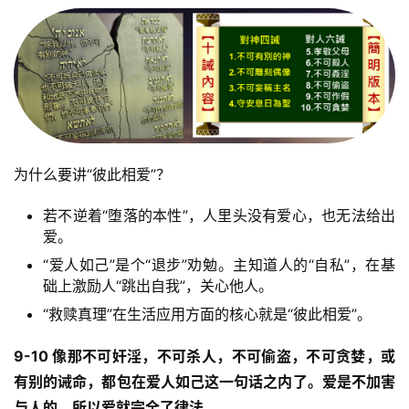
为什么要讲“彼此相爱”？
若不逆着“堕落的本性”，人里头没有爱心，也无法给出
爱。
首
页
“爱人如己”是个“退步”劝勉。主知道人的“自私”，在基
础上激励人“跳出自我”，关心他人。
主
“救赎真理”在生活应用方面的核心就是“彼此相爱”。
日
崇
9-10 像那不可奸淫，不可杀人，不可偷盗，不可贪婪，或
拜
有别的诫命，都包在爱人如己这一句话之内了。爱是不加害
与人的，所以爱就完全了律法。