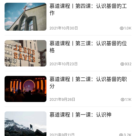
慕道课程丨第四课：认识基督的工
敬
作
拜
2021年10月30日
1.0K
神
登录
注册
学
慕道课程丨第三课：认识基督的位
研
格
究
2021年10月23日
932
按
卷
慕道课程丨第二课：认识基督的职
查
分
经
2021年9月26日
1.1K
热
点
慕道课程丨第一课：认识神
回
应
2021年9月11日
3.2K