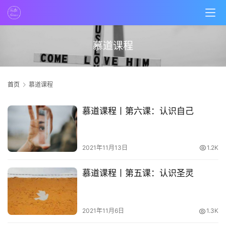
首
页
慕道课程
主
日
首页
慕道课程
崇
拜
慕道课程丨第六课：认识自己
专
题
2021年11月13日
1.2K
讲
座
慕道课程丨第五课：认识圣灵
2021年11月6日
1.3K
赞
美