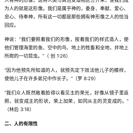
人有神的形像，这将人类与其他受造物区分开来，使我们成
为人的就是这形像。我们是属乎神的，委身、奉献、爱心、
忠心、侍奉神，所有这一切都是那些拥有神形像之人的恰当
回应。
神说：“我们要照着我们的形像，按着我们的样式造人，使
他们管理海里的鱼、空中的鸟、地上的牲畜和全地，并地上
所爬的一切昆虫。”（ 创 1:26）
“因为他预先所知道的人，就预先定下效法他儿子的模样，
使他儿子在许多弟兄中作长子。“（罗 8:29）
“我们众人既然敞着脸得以看见主的荣光，好像从镜子里返
照，就变成主的形状，荣上加荣，如同从主的灵变成的。”
（林后 3:18）
二、人的有限性