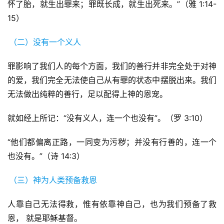
怀了胎，就生出罪来；罪既长成，就生出死来。”（雅 1:14-
15）
神
登录
注册
学
（二）没有一个义人
研
究
罪影响了我们人的每个方面，我们的善行并非完全处于对神
的爱，我们完全无法使自己从有罪的状态中摆脱出来。我们
按
无法做出纯粹的善行，足以配得上神的恩宠。
卷
查
就如经上所记：“没有义人，连一个也没有”。（罗 3:10）
经
“他们都偏离正路，一同变为污秽；并没有行善的，连一个
热
也没有。”（诗 14:3）
点
回
（三）神为人类预备救恩
应
人靠自己无法得救，惟有依靠神自己，也为我们预备了救
关
恩， 就是耶稣基督。