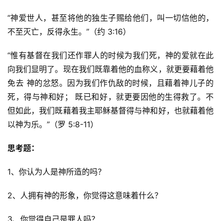
于
我
“神爱世人，甚至将他的独生子赐给他们，叫一切信他的，
们
不至灭亡，反得永生。”（约 3:16）
“惟有基督在我们还作罪人的时候为我们死，神的爱就在此
向我们显明了。现在我们既靠着他的血称义，就更要藉着他
免去 神的忿怒。因为我们作仇敌的时候，且藉着神儿子的
死，得与神和好； 既已和好，就更要因他的生得救了。不
但如此，我们既藉着我主耶稣基督得与神和好，也就藉着他
以神为乐。”（罗 5:8-11）
思考题：
1、你认为人是神所造的吗？
2、人拥有神的形象，你觉得这意味着什么？
3、你觉得自己是罪人吗？