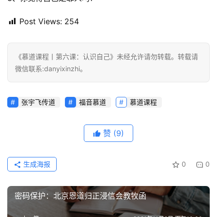
Post Views:
254
《慕道课程丨第六课：认识自己》未经允许请勿转载。转载请
微信联系:danyixinzhi。
张宇飞传道
福音慕道
慕道课程
赞
(9)
生成海报
0
0
密码保护：北京恩道归正浸信会教牧函