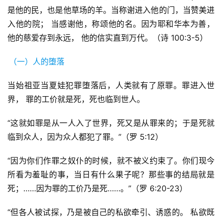
首
是他的民，也是他草场的羊。当称谢进入他的门，当赞美进
页
入他的院； 当感谢他，称颂他的名。因为耶和华本为善，
他的慈爱存到永远， 他的信实直到万代。（诗 100:3-5）
主
日
（一）人的堕落
崇
拜
当始祖亚当夏娃犯罪堕落后，人类就有了原罪。罪进入世
界， 罪的工价就是死，死也临到世人。
专
题
“这就如罪是从一人入了世界，死又是从罪来的；于是死就
讲
临到众人，因为众人都犯了罪。”（罗 5:12）
座
“因为你们作罪之奴仆的时候，就不被义约束了。你们现今
所看为羞耻的事，当日有什么果子呢？那些事的结局就是
赞
死；……因为罪的工价乃是死……。”（罗 6:20-23）
美
敬
“但各人被试探，乃是被自己的私欲牵引、诱惑的。 私欲既
拜