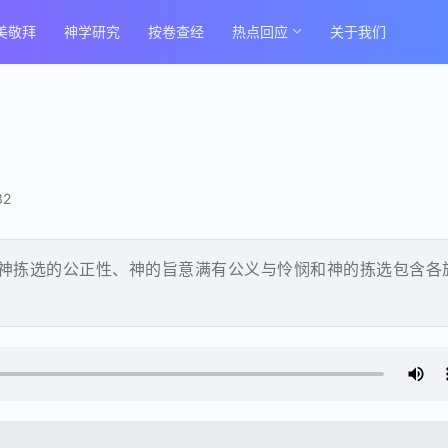
美敬拜
神学研究
按卷查经
热点回应
关于我们
32
神拣选的公正性、神的旨意满有公义与怜悯和神的拣选包含各