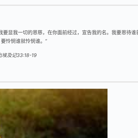
：“我要显我一切的恩慈，在你面前经过，宣告我的名。我要恩待谁
，要怜悯谁就怜悯谁。”
出埃及记33:18-19