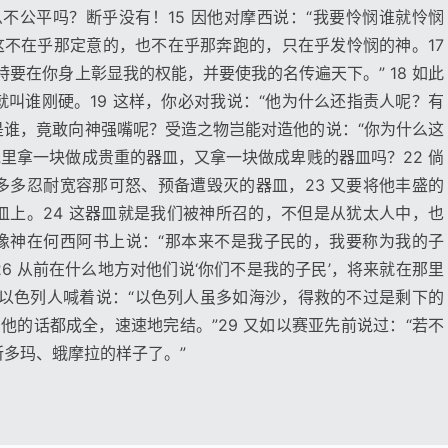
么不公平吗？断乎没有！15 因他对摩西说：“我要怜悯谁就怜悯
，这不在乎那定意的，也不在乎那奔跑的，只在乎发怜悯的神。17
要在你身上彰显我的权能，并要使我的名传遍天下。” 18 如此
叫谁刚硬。19 这样，你必对我说：“他为什么还指责人呢？有
你是谁，竟敢向神强嘴呢？受造之物岂能对造他的说：“你为什么这
泥里拿一块做成贵重的器皿，又拿一块做成卑贱的器皿吗？22 倘
多多忍耐宽容那可怒、预备遭毁灭的器皿，23 又要将他丰盛的
皿上。24 这器皿就是我们被神所召的，不但是从犹太人中，也
就像神在何西阿书上说：“那本来不是我子民的，我要称为我的子
6 从前在什么地方对他们说‘你们不是我的子民’，将来就在那里
指着以色列人喊着说：“以色列人虽多如海沙，得救的不过是剩下的
他的话都成全，速速地完结。”29 又如以赛亚先前说过：“若不
多玛、蛾摩拉的样子了。”