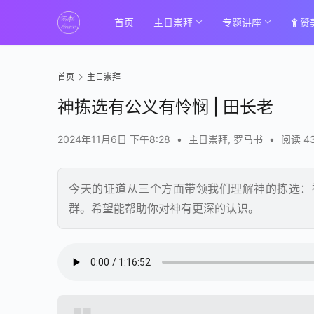
首页
主日崇拜
专题讲座
赞
首页
主日崇拜
神拣选有公义有怜悯 | 田长老
2024年11月6日 下午8:28
•
主日崇拜
,
罗马书
•
阅读 4
今天的证道从三个方面带领我们理解神的拣选：
群。希望能帮助你对神有更深的认识。