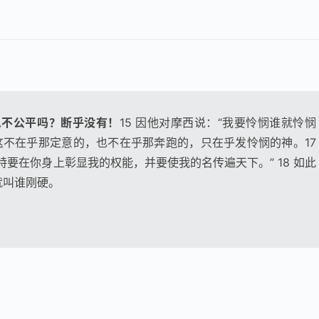
么不公平吗？断乎没有！
15 因他对摩西说：“我要怜悯谁就怜悯
，这不在乎那定意的，也不在乎那奔跑的，只在乎发怜悯的神。17
要在你身上彰显我的权能，并要使我的名传遍天下。” 18 如此
就叫谁刚硬。