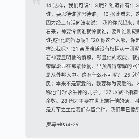
14 这样，我们可说什么呢？难道神有什
谁，要恩待谁就恩待谁。”16 据此看来
因为经上有话向法老说：“我将你兴起来，特
看来，神要怜悯谁就怜悯谁，要叫谁刚硬就
谁抗拒他的旨意呢？”20 你这个人哪，
样造我呢？”21 窑匠难道没有权柄从一团
若神要显明他的愤怒，彰显他的权能，就
荣耀彰显在那蒙怜悯、早预备得荣耀的器
是从外邦人中。这有什么不可呢？ 25 
民；本来不是蒙爱的，我要称为蒙爱的。2
称他们为‘永生神的儿子’。”27 以赛亚
余数。28 因为主要在世上施行他的话，叫
是万军之主给我们存留余种，我们早已像所
罗马书9:14-29