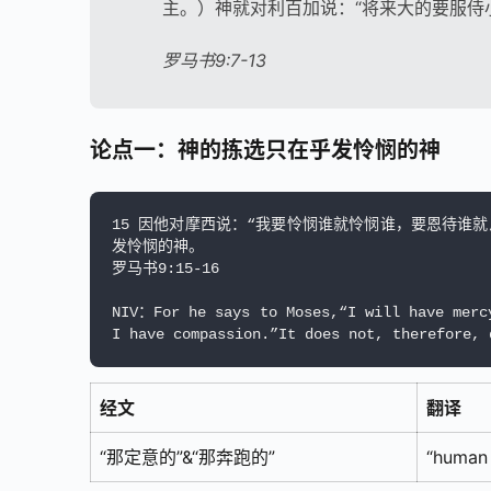
主。）神就对利百加说：“将来大的要服侍小
罗马书9:7-13
论点一：神的拣选只在乎发怜悯的神
15 因他对摩西说：“我要怜悯谁就怜悯谁，要恩待谁
发怜悯的神。

罗马书9:15-16

NIV：For he says to Moses,“I will have mercy
I have compassion.”It does not, therefore, 
经文
翻译
“那定意的”&“那奔跑的”
“human