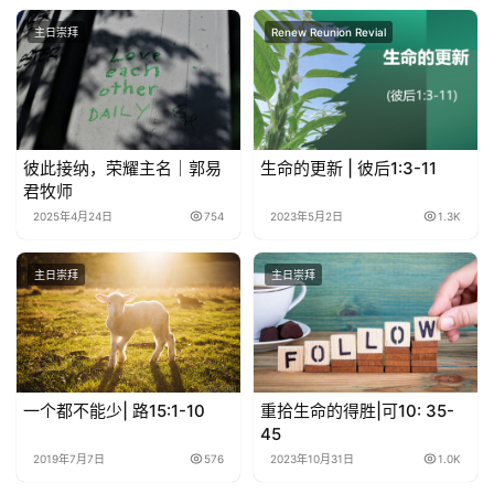
主日崇拜
Renew Reunion Revial
彼此接纳，荣耀主名｜郭易
生命的更新 | 彼后1:3-11
君牧师
2025年4月24日
754
2023年5月2日
1.3K
主日崇拜
主日崇拜
一个都不能少| 路15:1-10
重拾生命的得胜|可10: 35-
45
2019年7月7日
576
2023年10月31日
1.0K