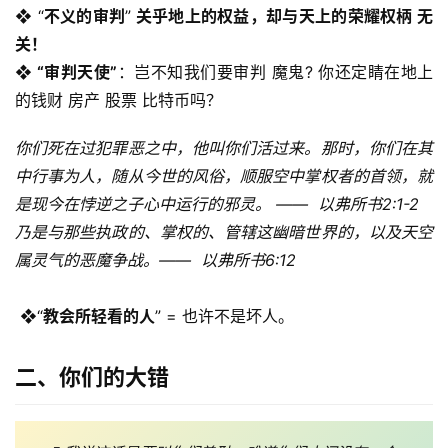
❖
 “
不义的审判
”
 关乎地上的权益，却与天上的荣耀权柄 无
关！  
❖ “审判天使”
：岂不知我们要审判 魔鬼? 你还定睛在地上
的钱财 房产 股票 比特币吗？
你们死在过犯罪恶之中，他叫你们活过来。那时，你们在其
中行事为人，随从今世的风俗，顺服空中掌权者的首领，就
是现今在悖逆之子心中运行的邪灵。 ——  以弗所书2:1-2
乃是与那些执政的、掌权的、管辖这幽暗世界的，以及天空
属灵气的恶魔争战。——  以弗所书6:12 
❖
“
教会所轻看的人
” = 也许不是坏人。
首
二、
你们的大错
页
主