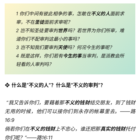
1 你们中间有彼此相争的事，怎敢在
不义的人
面前求
审，不在
圣徒
面前求审呢？ 
2 岂不知圣徒要审判
世界
吗？若世界为你们所审，难
道你们不配审判这最小的事吗？ 
3 岂不知我们要审判
天使
吗？何况今生的事呢？ 
4 既是这样，你们若有
今生的事
当审判，是派教会所
轻看的人审判吗？ 
❖ 
什么是“不义的人”？什么是“不义的审判”？
 “我又告诉你们，要藉着那
不义的钱财
结交朋友，到了钱财
无用的时候，他们可以接你们到永存的帐幕里去。——路
16:9
倘若你们在
不义的钱财
上不忠心，谁还把那
真实的钱财
托付
你们呢？”——路16:11