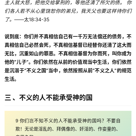
主人就大怒，把他交给掌刑的，等他还清了所欠的债。 你
究
们各人若不从心里饶恕你的弟兄，我天父也要这样待你们
了。
——太18:34-35
按
卷
查
说到底：你们并不真相信自己有一千万无法偿还的债务，不
经
真相信自己必然会死，不真相信基督已经替你还清了这大而
无比，沉重如山的罪恶。不真相信基督为你而死，叫你成为
热
他的“儿子”。你们依然在从前的价值观当中生活，你们依然
点
是沉溺于“不义之国”当中，依然按照从前“不义之人”的规范
回
生活。
应
三 、不义的人不能承受神的国
关
于
我
们
9 你们岂不知不义的人不能承受神的国吗？不要自
欺！无论是淫乱的、拜偶像的、奸淫的、作娈童的、