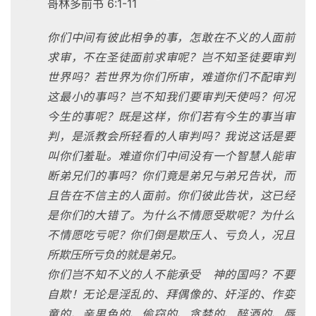
哥林多前书 6:1-11
你们中间有彼此相争的事，怎敢在不义的人面前
求审，不在圣徒面前求审呢？岂不知圣徒要审判
世界吗？若世界为你们所审，难道你们不配审判
这最小的事吗？岂不知我们要审判天使吗？何况
今生的事呢？既是这样，你们若有今生的事当审
判，是派教会所轻看的人审判吗？我说这话是要
叫你们羞耻。难道你们中间没有一个智慧人能审
断弟兄们的事吗？你们竟是弟兄与弟兄告状，而
且告在不信主的人面前。你们彼此告状，这已经
是你们的大错了。为什么不情愿受欺呢？为什么
不情愿吃亏呢？你们倒是欺压人、亏负人，况且
所欺压所亏负的就是弟兄。
你们岂不知不义的人不能承受 神的国吗？不要
自欺！无论是淫乱的、拜偶像的、奸淫的、作娈
童的、亲男色的、偷窃的、贪婪的、醉酒的、辱