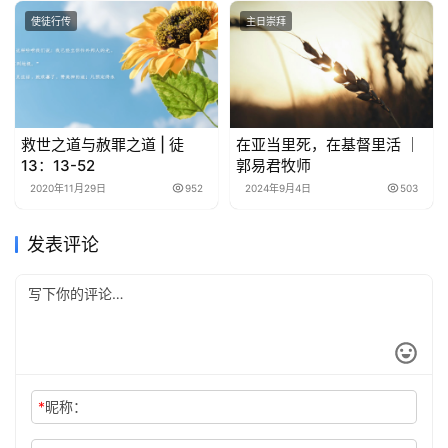
使徒行传
主日崇拜
救世之道与赦罪之道 | 徒
在亚当里死，在基督里活 ｜
13：13-52
郭易君牧师
2020年11月29日
952
2024年9月4日
503
发表评论
*
昵称：