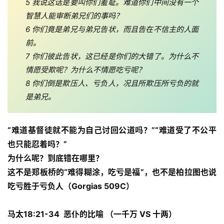
5 我说这话是要叫你们羞耻。难道你们中间没有一个
日
崇
智慧人能审断弟兄们的事吗？ 
拜
6 你们竟是弟兄与弟兄告状，而且告在不信主的人面
前。 
专
7 你们彼此告状，这已经是你们的大错了。为什么不
题
情愿受欺呢？为什么不情愿吃亏呢？ 
讲
8 你们倒是欺压人、亏负人，况且所欺压所亏负的就
座
是弟兄。
“难道基督徒就不能为自己讨回公道吗？”“难道受了不公平
赞
美
也只能忍着吗？”
敬
为什么呢？到底错在哪里？
拜
这不是郑板桥的“难得糊涂，吃亏是福”，也不是柏拉图也说
吃亏胜于亏负人（Gorgias 509C）
神
登录
注册
学
马太18:21-34  恶仆的比喻 （一千万 VS 十两）
研