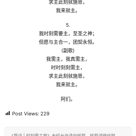
求主此刻就施恩，
我来就主。
5.
我时刻需要主，至圣之神；
但愿与主合一，团契永恒。
(副歌)
我需主，我真需主，
时时刻刻需主，
求主此刻就施恩，
我来就主。
阿们。
Post Views:
229
《荐诗 | 时刻需主歌》未经允许请勿转载。转载请微信联