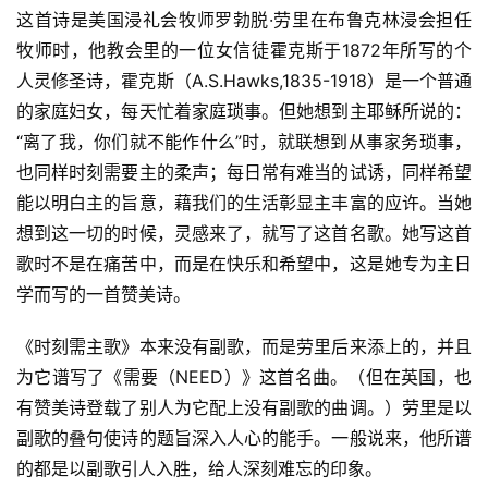
这首诗是美国浸礼会牧师罗勃脱·劳里在布鲁克林浸会担任
牧师时，他教会里的一位女信徒霍克斯于1872年所写的个
人灵修圣诗，霍克斯（A.S.Hawks,1835-1918）是一个普通
的家庭妇女，每天忙着家庭琐事。但她想到主耶稣所说的：
“离了我，你们就不能作什么”时，就联想到从事家务琐事，
也同样时刻需要主的柔声；每日常有难当的试诱，同样希望
能以明白主的旨意，藉我们的生活彰显主丰富的应许。当她
想到这一切的时候，灵感来了，就写了这首名歌。她写这首
歌时不是在痛苦中，而是在快乐和希望中，这是她专为主日
学而写的一首赞美诗。
《时刻需主歌》本来没有副歌，而是劳里后来添上的，并且
为它谱写了《需要（NEED）》这首名曲。（但在英国，也
有赞美诗登载了别人为它配上没有副歌的曲调。）劳里是以
副歌的叠句使诗的题旨深入人心的能手。一般说来，他所谱
的都是以副歌引人入胜，给人深刻难忘的印象。