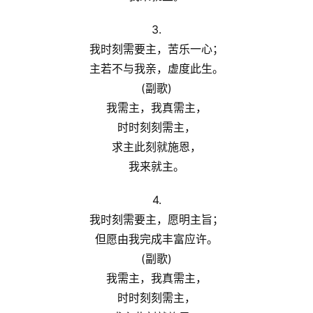
研
究
3.
我时刻需要主，苦乐一心；
按
主若不与我亲，虚度此生。
卷
(副歌)
查
经
我需主，我真需主，
时时刻刻需主，
热
求主此刻就施恩，
点
我来就主。
回
应
4.
我时刻需要主，愿明主旨；
关
但愿由我完成丰富应许。
于
(副歌)
我
我需主，我真需主，
们
时时刻刻需主，