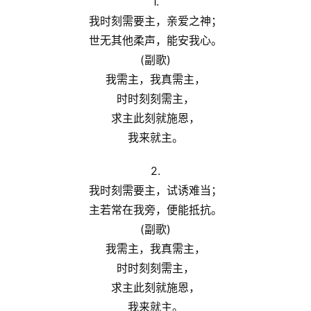
1.
日
我时刻需要主，亲爱之神；
崇
世无其他柔声，能安我心。
拜
(副歌)
我需主，我真需主，
专
时时刻刻需主，
题
求主此刻就施恩，
讲
座
我来就主。
2.
我时刻需要主，试诱难当；
赞
美
主若常在我旁，便能抵抗。
敬
(副歌)
拜
我需主，我真需主，
时时刻刻需主，
神
登录
注册
求主此刻就施恩，
学
我来就主。