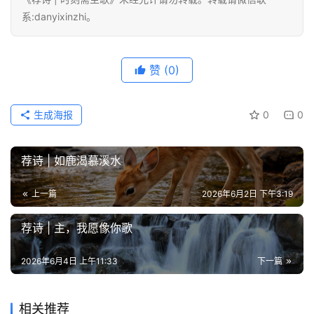
系:danyixinzhi。
赞
(0)
生成海报
0
0
荐诗 | 如鹿渴慕溪水
上一篇
2026年6月2日 下午3:19
荐诗 | 主，我愿像你歌
2026年6月4日 上午11:33
下一篇
相关推荐