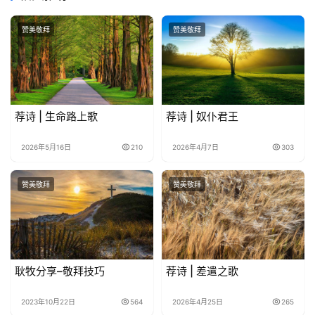
赞美敬拜
赞美敬拜
荐诗 | 生命路上歌
荐诗 | 奴仆君王
2026年5月16日
210
2026年4月7日
303
赞美敬拜
赞美敬拜
耿牧分享–敬拜技巧
荐诗 | 差遣之歌
2023年10月22日
564
2026年4月25日
265