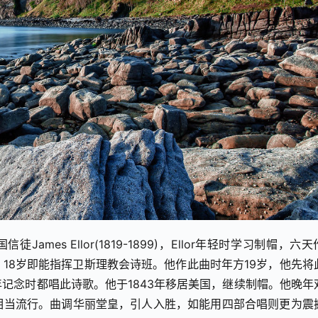
James Ellor(1819-1899)，Ellor年轻时学习制帽，六
18岁即能指挥卫斯理教会诗班。他作此曲时年方19岁，他先将
记念时都唱此诗歌。他于1843年移居美国，继续制帽。他晚年
相当流行。曲调华丽堂皇，引人入胜，如能用四部合唱则更为震