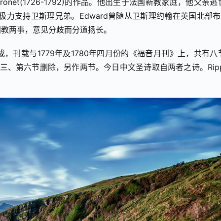
ronet(1726-1792)的作品。他出生于法国新教家庭，他父亲逃
极力支持卫斯理兄弟。Edward曾随从卫斯理约翰在英国北部布
国教两事，意见分歧而分道扬长。
，刊载与1779年及1780年四月份的《福音月刊》上，共有八
诗的第二、第三、第六节删除，另作两节。今日中文圣诗取自两者之诗。Rip