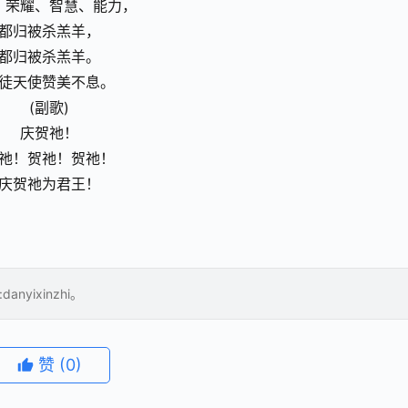
、荣耀、智慧、能力，
都归被杀羔羊，
都归被杀羔羊。
徒天使赞美不息。
(副歌)
庆贺祂！
祂！贺祂！贺祂！
庆贺祂为君王！
yixinzhi。
赞
(0)