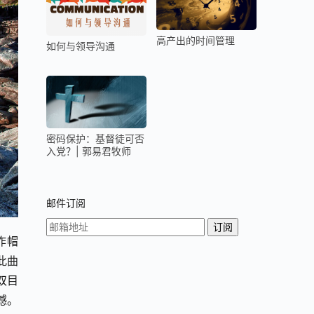
高产出的时间管理
如何与领导沟通
密码保护：基督徒可否
入党？| 郭易君牧师
邮件订阅
天作帽
此曲
双目
撼。