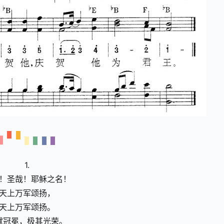
1.
！圣哉！耶稣之名！
天上万军颂扬，
天上万军颂扬。
献冠冕，极其光荣。