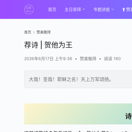
首页
主日崇拜
专题讲座
赞
首页
赞美敬拜
荐诗 | 贺他为王
2026年6月17日 上午9:36
•
赞美敬拜
•
阅读 160
大哉！圣哉！耶稣之名！天上万军颂扬。
00:00 / 01:59
诗