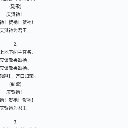
(副歌)
庆贺祂！
祂！贺祂！贺祂！
庆贺祂为君王！
2.
上地下闻主尊名，
应该敬畏颂扬，
应该敬畏颂扬。
膝跪拜，万口归荣。
(副歌)
庆贺祂！
祂！贺祂！贺祂！
庆贺祂为君王！
3.