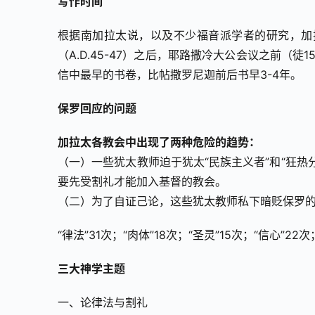
写作时间
根据南加拉太说，以及不少福音派学者的研究，加
（A.D.45-47）之后，耶路撒冷大公会议之前（徒
信中最早的书卷，比帖撒罗尼迦前后书早3-4年。
保罗回应的问题
加拉太各教会中出现了两种危险的趋势：
（一）一些犹太教师迫于犹太“民族主义者”和“狂热
要先受割礼才能加入基督的教会。
（二）为了自证己论，这些犹太教师私下暗贬保罗的
“律法”31次；“肉体”18次；“圣灵”15次；“信心”22次
三大神学主题
一、论律法与割礼