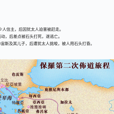
领不少人信主，后因犹太人迫害被赶走。
带来轰动，后差点被石头打死，遂逃亡。
误认为宙斯及其儿子，后遭犹太人挑唆，被人用石头打昏。