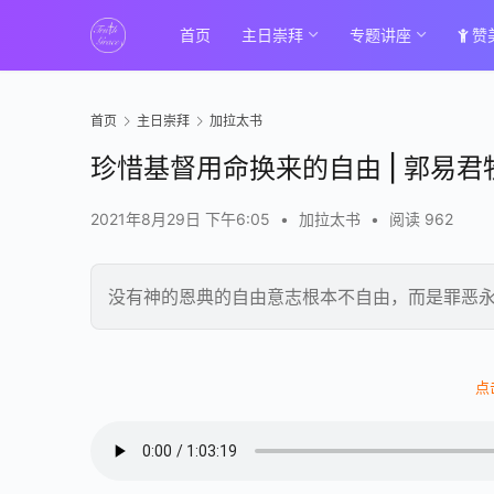
首页
主日崇拜
专题讲座
赞
首页
主日崇拜
加拉太书
珍惜基督用命换来的自由 | 郭易君
2021年8月29日 下午6:05
•
加拉太书
•
阅读 962
没有神的恩典的自由意志根本不自由，而是罪恶
00:00 / 01:03:27
点