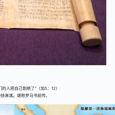
的人把自己割绝了”（加5：12）
畅快淋漓。堪称罗马书前传。