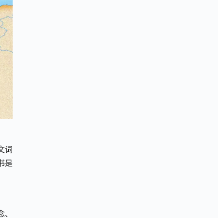
文词
书是
念、