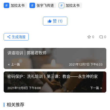
加拉太书
张宇飞传道
加拉太书
赞
(1)
生成海报
0
0
讲道培训 | 郭易君牧师
上一篇
2021年12月7日 下午6:33
密码保护：洗礼培训丨第三课：教会——永生神的家
2021年12月8日 下午8:06
下一篇
相关推荐