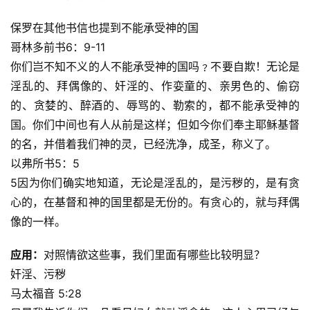
日
崇
保罗在其他书信也提到不能承受神的国
拜
哥林多前书6：9-11
你们岂不知不义的人不能承受神的国吗﹖不要自欺！无论是
专
淫乱的、拜偶像的、奸淫的、作娈童的、亲男色的、偷窃
题
的、贪婪的、醉酒的、辱骂的、勒索的，都不能承受神的
讲
国。你们中间也有人从前是这样；但如今你们奉主耶稣基督
座
的名，并借着我们神的灵，已经洗净，成圣，称义了。
以弗所书5：5
赞
5因为你们确实地知道，无论是淫乱的，是污秽的，是有贪
美
心的，在基督和神的国里都是无份的。有贪心的，就与拜偶
敬
像的一样。
拜
应用：
对照情欲这些事，我们里面有哪些比较明显？
神
登录
注册
奸淫、污秽
学
马太福音 5:28
研