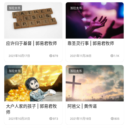
加拉太书
加拉太书
应许归于基督 | 郭易君牧师
靠圣灵行事 | 郭易君牧师
2021年10月17日
879
2021年11月28日
1.1K
加拉太书
加拉太书
大户人家的孩子 | 郭易君牧
阿爸父 | 黄传道
师
2021年10月31日
973
2021年11月19日
805