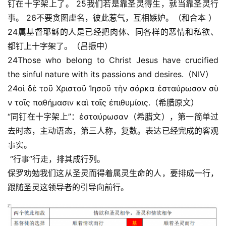
钉在十字架上了。 25我们若是靠圣灵得生，就当靠圣灵行
事。 26不要贪图虚名，彼此惹气，互相嫉妒。（和合本 ）
24属基督耶稣的人是已经把肉体、同各样的恶情和私欲、
都钉上十字架了。（吕振中）
24Those who belong to Christ Jesus have crucified 
the sinful nature with its passions and desires.（NIV）
24οἱ δὲ τοῦ Χριστοῦ Ἰησοῦ τὴν σάρκα ἐσταύρωσαν σὺ
ν τοῖς παθήμασιν καὶ ταῖς ἐπιθυμίαις.（希腊原文）
“同钉在十字架上”：ἐσταύρωσαν（希腊文），第一简单过
去时态，主动语态，第三人称，复数。表达已经完成的客观
事实。
 “行事”行走，排其成行列。
保罗劝勉我们这从圣灵而得着属灵生命的人，要排成一行，
跟随圣灵这领导者的引导向前行。