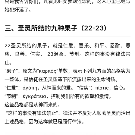
只是我告诉你们，凡看见妇女就动淫念的，这人心里已经与
究
她犯奸淫了。
按
卷
三、圣灵所结的九种果子（22-23）
查
经
22圣灵所结的果子，就是仁爱、喜乐、和平、忍耐、恩
慈、良善、信实、 23温柔、节制。这样的事没有律法禁
热
止。 
点
“果子”：原文为“καρπὸς”单数，表示下列九方面的品格实为
回
一整体，是信徒在圣灵塑造下所流露出来的生命特质。
应
“仁爱”：ἀγάπη，从神而来的爱。 “信实”：πίστις，信心。
“节制”：ἐγκράτεια，控制我们所有的欲望和激情。
关
于
这些品格都是从神而来的。
我
 “这样的事没有律法禁止”：律法并不反对人顺著圣灵而活出
们
上述品格，因为这样做已是履行律法。