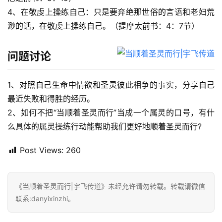
4、在敬虔上操练自己：只是要弃绝那世俗的言语和老妇荒
渺的话，在敬虔上操练自己。（提摩太前书：4：7节）
问题讨论
1、对照自己生命中情欲和圣灵彼此相争的事实，分享自己
最近失败和得胜的经历。
2、如何不把“当顺着圣灵而行”当成一个属灵的口号，有什
么具体的属灵操练行动能帮助我们更好地顺着圣灵而行?
Post Views:
260
《当顺着圣灵而行|宇飞传道》未经允许请勿转载。转载请微信
联系:danyixinzhi。