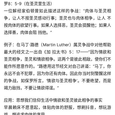
罗8：5-9（在圣灵里生活）
一位解经家伯顿曾如此描述这样的争战：“肉体与圣灵相
争，让人不按圣灵感动行事；圣灵也与肉体相争，让人 不
按肉体的欲望行事。如果人选择恶，圣灵会提醒他；如果人
选择善，肉体会阻 挡他。”
例子：在马丁·路德（Martin Luther）属灵争战中对他帮助
最大的经文之一出自《加 拉太书》5：17——“因为情欲和
圣灵相争，圣灵和情欲相争。这两个是彼此相敌，使你们不
能作所愿意作的。”路德用这节经文对自己讲道：“马丁，你
永远不会不犯罪，因为你还有肉体。因此你当时刻警醒这样
的争战，如保罗所言，‘情欲与圣灵相争’。不要绝望，而是
竭力敌挡，不要让情欲得逞。”
应用：思想我们信仰生活中情欲和圣灵彼此相争的事实
早晨赖床不愿意起，体贴肉体的舒服，想刷抖音，想玩游
戏，想追求肉体的享受。