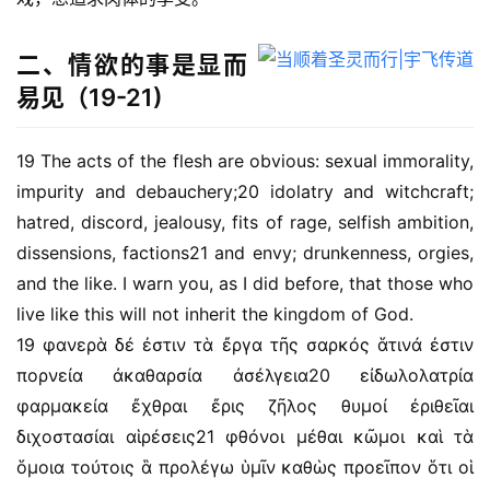
二、情欲的事是显而
易见（19-21)
19 The acts of the flesh are obvious: sexual immorality, 
impurity and debauchery;20 idolatry and witchcraft; 
hatred, discord, jealousy, fits of rage, selfish ambition, 
dissensions, factions21 and envy; drunkenness, orgies, 
and the like. I warn you, as I did before, that those who 
live like this will not inherit the kingdom of God.
19 φανερὰ δέ ἐστιν τὰ ἔργα τῆς σαρκός ἅτινά ἐστιν 
πορνεία ἀκαθαρσία ἀσέλγεια20 εἰδωλολατρία 
φαρμακεία ἔχθραι ἔρις ζῆλος θυμοί ἐριθεῖαι 
διχοστασίαι αἱρέσεις21 φθόνοι μέθαι κῶμοι καὶ τὰ 
ὅμοια τούτοις ἃ προλέγω ὑμῖν καθὼς προεῖπον ὅτι οἱ 