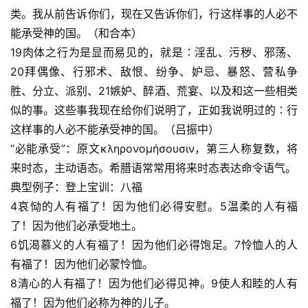
类。我从前告诉你们，现在又告诉你们，行这样事的人必不
能承受神的国。（和合本）
19肉体之行为是显而易见的，就是∶淫乱、污秽、邪荡、
20拜偶像、行邪术、敌恨、纷争、妒忌、暴怒、营私争
胜、分立、派别、21嫉妒、醉酒、荒宴、以及和这一些相类
似的事。这些事我现在给你们说明了，正如我说明过的∶行
这样事的人必不能承受神的国。（吕振中）
“必能承受”：原文κληρονομήσουσιν，第三人称复数，将
来时态，主动语态。希腊语常常用将来时态表达命令语气。
典型例子：登上宝训：八福
4哀恸的人有福了！因为他们必得安慰。5温柔的人有福
了！因为他们必承受地土。
首
6饥渴慕义的人有福了！因为他们必得饱足。7怜恤人的人
页
有福了！因为他们必蒙怜恤。
8清心的人有福了！因为他们必得见神。9使人和睦的人有
主
福了！因为他们必称为神的儿子。