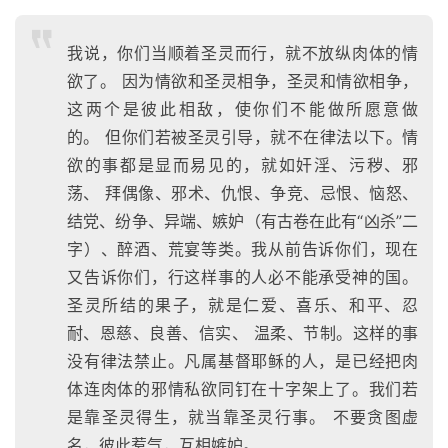
我说，你们当顺着圣灵而行，就不放纵肉体的情
欲了。 因为情欲和圣灵相争，圣灵和情欲相争，
这两个是彼此相敌，使你们不能做所愿意做
的。 但你们若被圣灵引导，就不在律法以下。情
欲的事都是显而易见的，就如奸淫、污秽、邪
荡、 拜偶像、邪术、仇恨、争竞、忌恨、恼怒、
结党、纷争、异端、嫉妒（有古卷在此有“凶杀”二
字）、醉酒、荒宴等类。我从前告诉你们，现在
又告诉你们，行这样事的人必不能承受神的国。
圣灵所结的果子，就是仁爱、喜乐、和平、忍
耐、恩慈、良善、信实、 温柔、节制。这样的事
没有律法禁止。凡属基督耶稣的人，是已经把肉
体连肉体的邪情私欲同钉在十字架上了。我们若
是靠圣灵得生，就当靠圣灵行事。 不要贪图虚
名，彼此惹气，互相嫉妒。