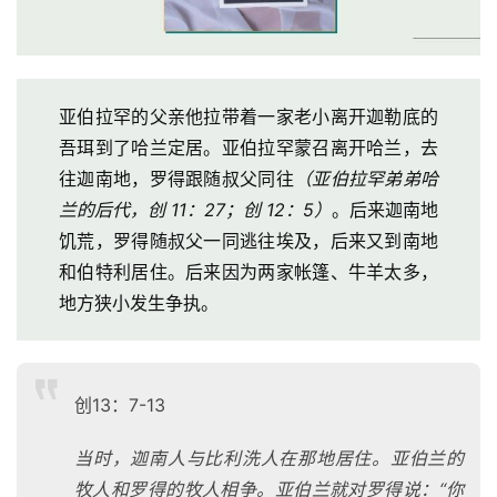
亚伯拉罕的父亲他拉带着一家老小离开迦勒底的
吾珥到了哈兰定居。亚伯拉罕蒙召离开哈兰，去
往迦南地，罗得跟随叔父同往
（亚伯拉罕弟弟哈
兰的后代，创 11：27；创 12：5）
。后来迦南地
饥荒，罗得随叔父一同逃往埃及，后来又到南地
和伯特利居住。后来因为两家帐篷、牛羊太多，
地方狭小发生争执。
创13：7-13
当时，迦南人与比利洗人在那地居住。亚伯兰的
牧人和罗得的牧人相争。亚伯兰就对罗得说：“你