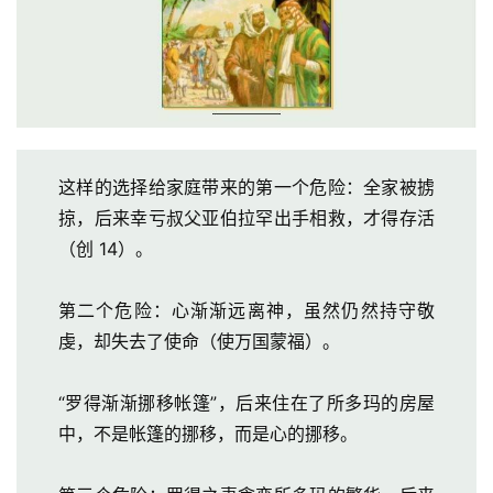
这样的选择给家庭带来的第一个危险：全家被掳
掠，后来幸亏叔父亚伯拉罕出手相救，才得存活
（创 14）。
首
页
第二个危险：心渐渐远离神，虽然仍然持守敬
虔，却失去了使命（使万国蒙福）。
主
日
“罗得渐渐挪移帐篷”，后来住在了所多玛的房屋
崇
中，不是帐篷的挪移，而是心的挪移。
拜