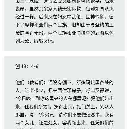
第三个危险：罗得之妻贪恋所多玛的繁华，后来
专
题
丧命。虽然其余家人被天使拯救，但却如同从火
讲
经过一样。后来又在妇女中乱伦，因神怜悯，留
座
下了摩押和亚们两个民族，但却由于与圣约的上
帝的圣召无份，两个民族和亚伯拉罕的后裔以色
列为敌，后都灭绝。
赞
美
敬
拜
创 19：4-9
神
他们（使者们）还没有躺下，所多玛城里各处的
登录
注册
学
人，连老带少，都来围住那房子，呼叫罗得说，
研
“今日晚上到你这里来的人在哪里呢？把他们带出
究
来，任我们所为”。罗得出来，把门关上，到众人
那里，说：“众弟兄，请你们不要做这恶事。我有
按
两个女儿，还是处女，容我领出来，任凭他们的
卷