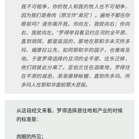
我不可相争，你的牧人和我的牧人也不可相争，
因为我们是骨肉（原文作“弟兄”）。遍地不都在你
眼前吗？请你离开我。你向左，我就向右；你向
右，我就向左。”罗得举目看见约旦河的全平原，
直到琐珥，都是滋润的，那地在耶和华未灭所多
玛、蛾摩拉以先，如同耶和华的园子，也像埃及
地。于是罗得选择约旦河的全平原，往东迁移，
他们就彼此分离了。亚伯兰住在迦南地，罗得住
在平原的城邑，渐渐挪移帐棚，直到所多玛。所
多玛人在耶和华面前罪大恶极。
从这段经文来看，罗得选择居住地和产业的时候
的标准是：
肉眼的所见；