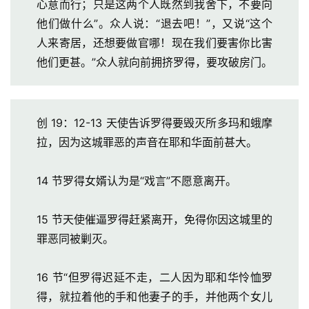
心意而行；只是这两个人既然到我舍下，不要向
查
他们做什么”。众人说：“退去吧！”，又说“这个
经
人来寄居，还想要做官哪！现在我们要害你比害
热
他们更甚。”众人就向前拥挤罗得，要攻破房门。
点
回
应
创 19：12-13 天使告诉罗得要毁灭所多玛和蛾摩
拉，因为这城罪恶的声音在耶和华面前甚大。
关
于
14 节罗得女婿认为是“戏言”不愿意离开。
我
们
15 节天使催逼罗得赶紧离开，免得你因这城里的
罪恶同被剿灭。
16 节“但罗得迟延不走，二人因为耶和华怜恤罗
得，就拉着他的手和他妻子的手，并他两个女儿