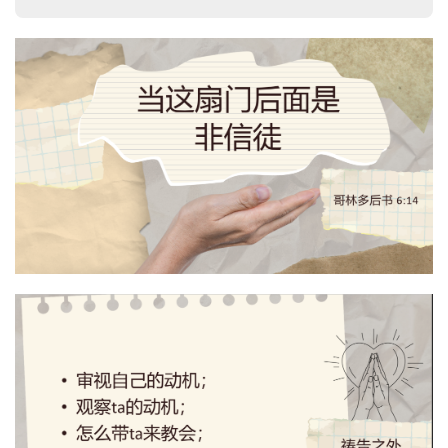
首
页
主
日
崇
拜
专
题
讲
座