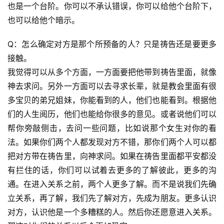
热
也是一个台阶。你可以不承认错误，你可以给他个台阶下，
点
也可以给他个暗示。
回
应
Q：怎么确定对方是那个所预备的人？只是祷告还是要更多
接触。
关
我觉得可以从多个方面，一方面要把他带到祷告里面，就像
于
神去求问。另外一方面可以去寻求长辈，就是教会里面有很
我
多宝贝的弟兄姐妹，你能看到的人，他们也能看到。根据他
们
们的人生阅历，他们也能给你很多的意见。或者说他们可以
帮你旁敲侧击，去问一些问题，比如说那个女生对你的看
法。如果你们两个人都发现对方不错，那你们两个人可以都
把对方带在祷告里，向神求问。如果在祷告里面都平安都没
有拦住的话，你们可以试着去更多的了解彼此，更多的沟
通。在进入关系之前，两个人更多了解。而不是说我们先确
立关系，再了解，我们先了解对方，先成为朋友。更多认识
对方，认识他是一个多糟糕的人。然后你还愿意进入关系。