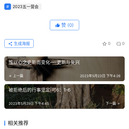
2023五一营会
赞
(0)
生成海报
0
0
惟以心之更新而变化—-更新与复兴
上一篇
2023年5月23日 下午4:26
被拒绝后的行事坚定|可6：1-6
2023年5月29日 下午4:45
下一篇
相关推荐