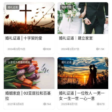
婚礼证道
婚姻恋爱
婚礼证道 | 十字架的爱
婚礼证道｜建立家室
2024年3月15日
928
2024年2月27日
1.5K
以圣经为根基的婚姻
婚礼证道
婚姻家庭 | 02亚居拉和百基
婚礼证道 | 一位牧人 一男一
拉
女 一生一世 一心一意
2021年3月6日
744
2025年8月1日
679