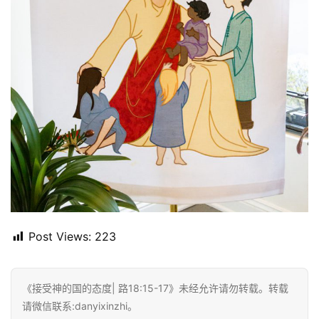
首
页
主
日
崇
拜
Post Views:
223
专
题
讲
《接受神的国的态度| 路18:15-17》未经允许请勿转载。转载
座
请微信联系:danyixinzhi。