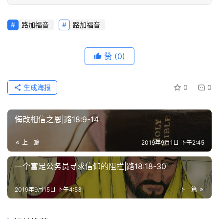
路加福音
路加福音
赞
美
敬
赞
(0)
拜
生成海报
0
0
神
登录
注册
学
研
悔改相信之恩|路18:9-14
究
上一篇
2019年9月1日 下午2:45
按
卷
一个富足公务员寻求信仰的阻拦|路18:18-30
查
经
2019年9月15日 下午4:53
下一篇
热