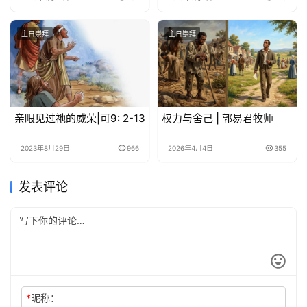
主日崇拜
主日崇拜
亲眼见过祂的威荣|可9: 2-13
权力与舍己 | 郭易君牧师
2023年8月29日
966
2026年4月4日
355
发表评论
*
昵称：