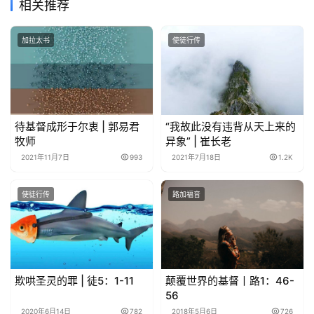
相关推荐
点
回
加拉太书
使徒行传
应
关
于
我
待基督成形于尔衷 | 郭易君
“我故此没有违背从天上来的
们
牧师
异象” | 崔长老
2021年11月7日
993
2021年7月18日
1.2K
使徒行传
路加福音
欺哄圣灵的罪 | 徒5：1-11
颠覆世界的基督丨路1：46-
56
2020年6月14日
782
2018年5月6日
726