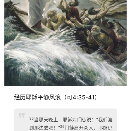
经历耶稣平静风浪（可4:35-41）
35
当那天晚上，耶稣对门徒说：“我们渡
36
到那边去吧！”
门徒离开众人，耶稣仍