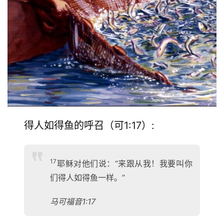
得人如得鱼的呼召（可1:17）:
17
耶稣对他们说：“来跟从我！我要叫你
们得人如得鱼一样。”
马可福音1:17