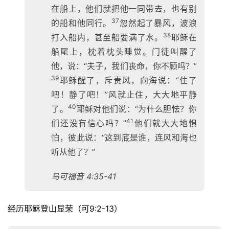
在船上，他们就把他一同带去，也有别
37
的船和他同行。
忽然起了暴风，波浪
38
打入船内，甚至船要满了水。
耶稣在
船尾上，枕着枕头睡觉。门徒叫醒了
他，说：“夫子，我们丧命，你不顾吗？”
39
耶稣醒了，斥责风，向海说：“住了
吧！静了吧！”风就止住，大大地平静
40
了。
耶稣对他们说：“为什么胆怯？你
41
们还没有信心吗？”
他们就大大地惧
怕，彼此说：“这到底是谁，连风和海也
听从他了？”
马可福音 4:35-41
经历耶稣登山显荣（可9:2-13）