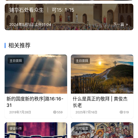
铺华石处看众生 ｜ 可15: 1-15
2024年5月1日 上午11:04
下一篇
相关推荐
主日崇拜
主日崇拜
新的国度新的秩序|路16:16-
什么是真正的敬拜 | 黄俊杰
31
长老
2019年7月28日
559
2025年7月16日
519
使徒行传
马可福音