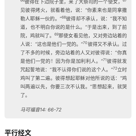
66
67
彼得在下边院子里，来了大祭司的一个使女，
见彼得烤火，就看着他，说：“你素来也是同拿撒
68
勒人耶稣一伙的。”
彼得却不承认，说：“我不知
道，也不明白你说的是什么。”于是出来，到了前
69
院，鸡就叫了。
那使女看见他，又对旁边站着的
70
人说：“这也是他们一党的。”
彼得又不承认。过
了不多的时候，旁边站着的人又对彼得说：“你真
71
是他们一党的！因为你是加利利人。”
彼得就发
72
咒起誓地说：“我不认得你们说的这个人。”
立时
鸡叫了第二遍。彼得想起耶稣对他所说的话：“鸡
叫两遍以先，你要三次不认我。”思想起来，就哭
了。
马可福音14: 66-72
平行经文