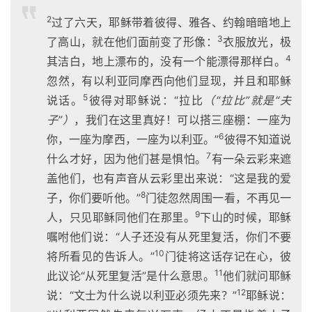
2
过了六天，耶稣带着彼得、雅各、约翰暗暗地上
3
了高山，就在他们面前变了形像：
衣服放光，极
4
其洁白，地上漂布的，没有一个能漂得那样白。
忽然，有以利亚同摩西向他们显现，并且和耶稣
5
说话。
彼得对耶稣说：“拉比
（“拉比”就是“夫
子”）
，我们在这里真好！可以搭三座棚：一座为
6
你，一座为摩西，一座为以利亚。”
彼得不知道说
7
什么才好，因为他们甚是惧怕。
有一朵云彩来遮
盖他们，也有声音从云彩里出来说：“这是我的爱
8
子，你们要听他。”
门徒忽然周围一看，不再见一
9
人，只见耶稣同他们在那里。
下山的时候，耶稣
嘱咐他们说：“人子还没有从死里复活，你们不要
10
将所看见的告诉人。”
门徒将这话存记在心，彼
11
此议论“从死里复活”是什么意思。
他们就问耶稣
12
说：“文士为什么说以利亚必须先来？”
耶稣说：