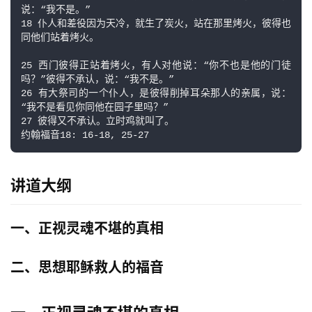
说：“我不是。”

18 仆人和差役因为天冷，就生了炭火，站在那里烤火，彼得也
同他们站着烤火。

25 西门彼得正站着烤火，有人对他说：“你不也是他的门徒
吗？”彼得不承认，说：“我不是。”

26 有大祭司的一个仆人，是彼得削掉耳朵那人的亲属，说：
“我不是看见你同他在园子里吗？”

27 彼得又不承认。立时鸡就叫了。

约翰福音18: 16-18, 25-27
讲道大纲
一、正视灵魂不堪的真相
二、思想耶稣救人的福音