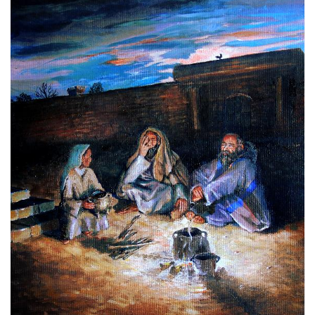
主
日
崇
拜
专
题
讲
座
赞
美
敬
拜
神
登录
注册
学