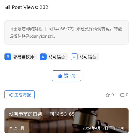
Post Views:
232
《无法忘却的对视 ｜ 可14: 66-72》未经允许请勿转载。转载
请微信联系:danyixinzhi。
郭易君牧师
马可福音
马可福音
赞
(1)
生成海报
0
0
没有申辩的审判 ｜ 可14:53-65
上一篇
2024年4月17日 下午3:36