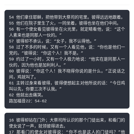
54 他们拿住耶稣，把他带到大祭司的宅里。彼得远远地跟着。

55 他们在院子里生了火，一同坐着，彼得也坐在他们中间。

56 有一个使女看见彼得坐在火光里，就定睛看他，说：“这个
人素来也是同那人一伙的。”

57 彼得却不承认，说：“女子，我不认得他。”

58 过了不多的时候，又有一个人看见他，说：“你也是他们一
党的。”彼得说：“你这个人！我不是。”

59 约过了一小时，又有一个人极力地说：“他实在是同那人一
伙的，因为他也是加利利人。”

60 彼得说：“你这个人！我不晓得你说的是什么。”正说话之
间，鸡就叫了。

61 主转过身来看彼得，彼得便想起主对他所说的话：“今日鸡
叫以先，你要三次不认我。”

62 他就出去痛哭。

16 彼得却站在门外；大祭司所认识的那个门徒出来，和看门的
使女说了一声，就领彼得进去。

17 那看门的使女对彼得说：“你不也是这人的门徒吗？”他