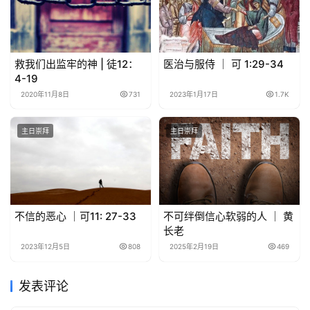
救我们出监牢的神 | 徒12：
医治与服侍 ｜ 可 1:29-34
4-19
2020年11月8日
731
2023年1月17日
1.7K
主日崇拜
主日崇拜
不信的恶心 ｜可11: 27-33
不可绊倒信心软弱的人 ｜ 黄
长老
2023年12月5日
808
2025年2月19日
469
发表评论