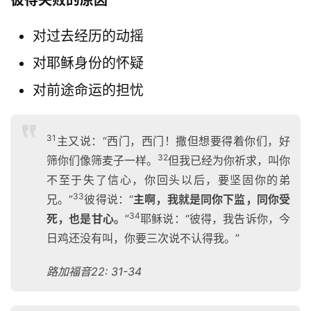
对过去经历的动摇
对耶稣身份的怀疑
对前途命运的担忧
31
主又说：“西门，西门！撒但想要得着你们，好
32
筛你们像筛麦子一样。
但我已经为你祈求，叫你
不至于失了信心，你回头以后，要坚固你的弟
33
兄。”
彼得说：“
主啊，我就是同你下监，同你受
34
死，也是甘心。
”
耶稣说：“彼得，我告诉你，今
日鸡还没有叫，你要三次说不认得我。”
路加福音22: 31-34