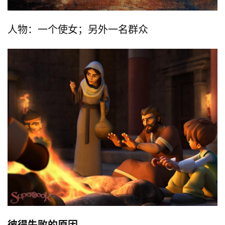
研
究
人物：一个使女；另外一名群众
按
卷
查
经
热
点
回
应
关
于
我
们
彼得失败的原因