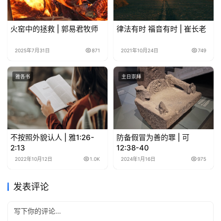
们
火窑中的拯救 | 郭易君牧师
律法有时 福音有时 | 崔长老
2025年7月31日
871
2021年10月24日
749
雅各书
主日崇拜
不按照外貌认人 | 雅1:26-
防备假冒为善的罪 | 可
2:13
12:38-40
2022年10月12日
1.0K
2024年1月16日
975
发表评论