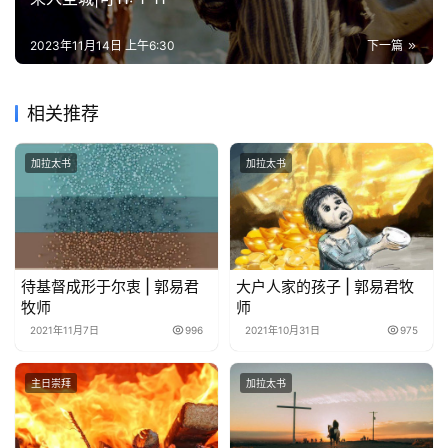
神
登录
注册
学
2023年11月14日 上午6:30
下一篇
研
究
相关推荐
按
卷
加拉太书
加拉太书
查
经
热
待基督成形于尔衷 | 郭易君
大户人家的孩子 | 郭易君牧
点
牧师
师
回
2021年11月7日
996
2021年10月31日
975
应
主日崇拜
加拉太书
关
于
我