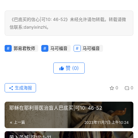
页
主
《巴底买的信心|可10: 46-52》未经允许请勿转载。转载请微
日
信联系:danyixinzhi。
崇
拜
郭易君牧师
马可福音
马可福音
专
题
赞
(0)
讲
座
生成海报
0
0
赞
耶稣在耶利哥医治盲人巴底买|可10: 46-52
美
敬
上一篇
2023年11月7日 上午10:24
拜
荣入圣城|可11: 1-11