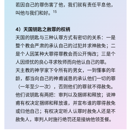
若因自己的罪伤害了他，我们就有责任平息他，
15
叫他与我们和好。
4）天国钥匙之赦罪的权柄
天国的钥匙与三种认罪方式有密切的关系：一是
整个教会严肃的承认自己的过犯并求神赦免；二
是个人因某种大罪得罪教会而公开悔改；三是个
人因烦忧的良心寻求牧师而向他认自己的罪。
天主教的神学家下令所有的男女，一到懂事的年
龄，都当向自己的神甫诚恳的承认他们一切的罪
（一年至少一次），否则他们的罪就不得赦免。
他们说钥匙有两把：审判以及捆绑和释放；说神
甫有权决定捆绑和释放谁，并宣布谁的罪得赦免
或归他自己；有权决定听人认罪时赦免人还是不
赦免人，审判人时施行绝罚还是接纳他领圣餐。