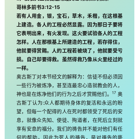
哥林多前书3:12-15
若有人用金，银，宝石，草木，禾楷，在这根基
上建造。各人的工程必然显露。因为那日子要将
它表明出来，有火发现。这火要试验各人的工程
怎样。人在那根基上所建造的工程，若存得住，
他就要得赏赐。人的工程若被烧了，他就要受亏
损。自己却要得救。虽然得救乃像从火里经过的
一样。
奥古斯丁对本节经文的解释为：信徒不但必须因
一些行为被炼净，甚至连最忠心造就教会的人，
17
神也是在炼净他们的行为之后才赏赐他们。
 奥
古斯丁认为:众人都期待身体的复活和永远的盼
望，但每一个配得的人在死时都领受了死后的安
息，就像众先知、使徒、殉道者，在死后立刻就
享有安息的福分。我们的祷告并不能对他们有任
何的帮助。因此为死人的祷告，是对祷告的亵