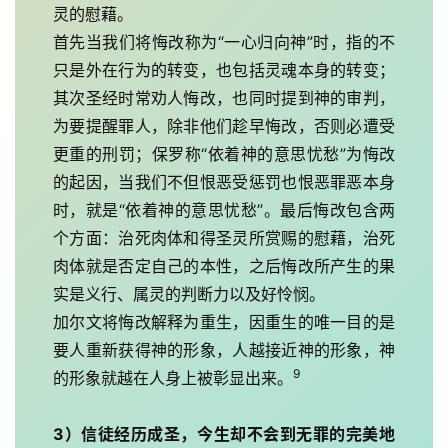
灵的慰藉。
首先当我们将悔改称为“一心归向神”时，指的不
只是外在行为的转变，也包括灵魂本身的转变；
其次圣经时常劝人悔改，也同时提到神的审判，
为要提醒罪人，除非他们趁早悔改，否则必遭受
更重的刑罚；保罗称“依着神的意思忧愁”为悔改
的起因，当我们不但恨恶受惩罚也恨恶罪恶本身
时，就是“依着神的意思忧愁”。最后悔改包含两
个方面：治死肉体和得圣灵所赏赐的慰藉，治死
肉体就是否定自己的本性，之后悔改所产生的果
实是义行、属灵的判断力以及好怜悯。
加尔文将悔改解释为重生，因重生的唯一目的是
要人重新获得神的形象，人越接近神的形象，神
9
的形象就越在人身上被彰显出来。
3）信徒经历成圣，今生却不会到无罪的完美地