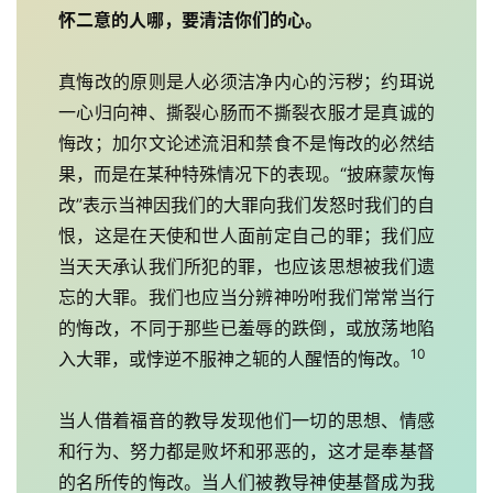
神
怀二意的人哪，要清洁你们的心。
登录
注册
学
研
真悔改的原则是人必须洁净内心的污秽；约珥说
究
一心归向神、撕裂心肠而不撕裂衣服才是真诚的
悔改；加尔文论述流泪和禁食不是悔改的必然结
按
果，而是在某种特殊情况下的表现。“披麻蒙灰悔
卷
改”表示当神因我们的大罪向我们发怒时我们的自
查
恨，这是在天使和世人面前定自己的罪；我们应
经
当天天承认我们所犯的罪，也应该思想被我们遗
热
忘的大罪。我们也应当分辨神吩咐我们常常当行
点
的悔改，不同于那些已羞辱的跌倒，或放荡地陷
回
10
入大罪，或悖逆不服神之轭的人醒悟的悔改。
应
当人借着福音的教导发现他们一切的思想、情感
关
和行为、努力都是败坏和邪恶的，这才是奉基督
于
的名所传的悔改。当人们被教导神使基督成为我
我