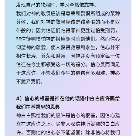
发现自己的软弱时，学习全然依靠神。
我们对神的敬畏应该是尊荣和畏惧所组成的某种
尊敬，我们对神的敬畏应该是孩童般的而不是奴
仆般的；因为信徒们怕得罪神更胜过怕受刑罚，
非信徒则惧怕神的报应随时临到他们。然而信心
仰望神的慈爱，使人获得救恩和永生，信心并不
相信长寿、尊荣和财富，因神并没有预定每一位
信徒在今生都领受这一切的福分。信心反而满足
于这应许：不管我们今生的遭遇有多艰难，神必
不撇弃我们。
4）信心的根基是神在他的话语中白白应许赐给
我们在基督里的恩典
神白白赐给我们的应许是信心的根基，因信心建
立在这应许之上。除非人深信神所赏赐的白白应
许，否则他的信心必不能坚固；除非信心将我们