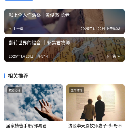
献上全人作活祭 | 黄俊杰 长老
上一篇
2025年1月22日 下午8:03
翻转世界的福音 ｜郭易君牧师
2025年1月23日 下午5:14
下一篇
相关推荐
牧者心语
生命体悟
居家祷告手册/郭易君
访谈李天恩牧师妻子–师母不