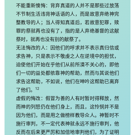
不能重新懊悔：背弃真道的人并不是那些过放荡
不节制生活违背神话语的人，而是故意弃绝神完
整教导的人；当人得知真道后，若故意犯罪，赎
罪的祭就再也没有了，指的是人弃绝基督的这献
祭时，就再也没有别的献祭了。
无法悔改的人：因他们的呼求并不表示真归信或
求告神，只是表示不敬虔之人在逆境中的担忧，
迫使他们开始在乎他们从前所漠不关心的，即他
们一切的益处都依靠神的帮助，然而与其说他们
求告这帮助，不如说，他们在呻吟这帮助已离弃
12
了他们。
虚假的悔改：假冒为善的人有时暂时得释放，然
而神的列怒仍在他们身上，而且，这怜悯并不是
因为他们，而是用之做榜样教导众人。神暂时不
施行审判，不一定代表神就永远不施行审判，他
反而在后来更严厉和加倍地审判他们，为了证明