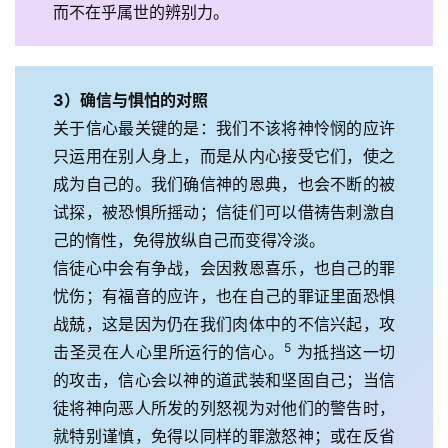
而不在乎属世的辨别力。
3）确信与惧怕的对照
关于信心最关键的是：我们不该将神怜悯的应许
只运用在别人身上，而是从内心接受它们，使之
成为自己的。我们确信神的恩典，也会不断的被
试探，被恐惧所摇动；信徒们可以借祷告刺激自
己的惰性，免得放纵自己而变得冷淡。
信徒心中会有争战，会因救恩喜乐，也自己的罪
忧伤；有福音的应许，也在自己的罪证里面恐惧
战兢，这是因为仍在我们肉体中的不信兴起，攻
5
击圣灵在人心里所运行的信心。
 为抵挡这一切
的攻击，信心会以神的道武装和坚固自己；当信
徒将神向恶人所发的列怒视为对他们的警告时，
就特别谨慎，免得以同样的罪激怒神；或在反省