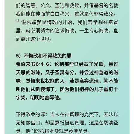
们的智慧、公义、圣洁和救赎，并借基督的名使
们
我们能在神面前白白称义，这就是传罪得赦免。
11
 恨恶罪就是悔改的开始，我们若常想在基督
里，就必须努力的追求悔改，一生专心悔改，直
到离开这个世界。
5）不悔改和不得赦免的罪
希伯来书6:4-6：论到那些已经蒙了光照，尝过
天恩的滋味，又于圣灵有分，并尝过神善道的滋
味，觉悟来世权能的人，若是离弃道理，就不能
叫他们从新懊悔了。因为他们把神的儿子重钉十
字架，明明地羞辱他。
不得赦免的罪：当人在神真理的光照下，无法以
无知做借口，却恶意抵挡这真理，这是在亵渎圣
灵，他们的抵挡本身就是亵渎圣灵。