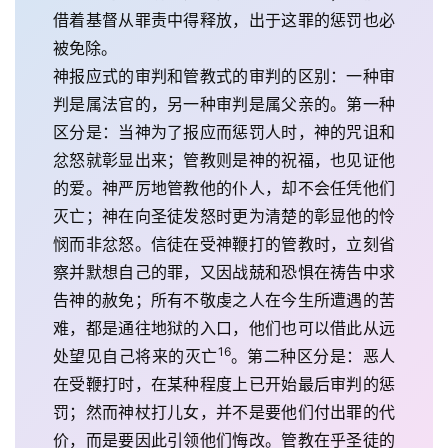
借着基督从罪责中得释放，出于这罪的惩罚也必
被免除。
神报应式的审判和管教式的审判的区别：一种审
判是属法官的，另一种审判是属父亲的。第一种
区分是：当神为了报应而惩罚人时，神的咒诅和
忿怒就彰显出来；管教则是神的祝福，也见证他
的爱。神严厉地管教他的仆人，却不会任凭他们
灭亡；神在向圣徒发怒时更为清楚的彰显他的怜
悯而非忿怒。信徒在受神鞭打的管教时，立刻省
察并默想自己的罪，又因战兢和恐惧在祷告中求
告神的赦免；所有不敬虔之人在今生所遭遇的苦
难，都是通往地狱的入口，他们也可以借此从远
16
处望见自己将来的灭亡
。第二种区分是：恶人
在受鞭打时，在某种程度上已开始最后审判的惩
罚；然而神杖打儿女，并不是要他们付出罪的代
价，而是要因此引领他们悔改。管教在乎圣徒的