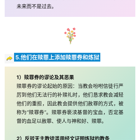
未来而不是过去。
5.他们在赎罪上添加赎罪券和炼狱
1）赎罪券的谬论及其恶果
赎罪券的谬论起始的原因：当教会吩咐信徒行严
厉到他们无法行的补赎礼时，他们恳求教会减轻
他们的重担，因此教会提供他们赦罪的方式，被
称为“赎罪券”。赎罪券亵渎基督的宝血，否定基
督的血足以赦罪、使人与神和好、赎罪。
2）反驳天主教徒滥用经文证明炼狱的教条