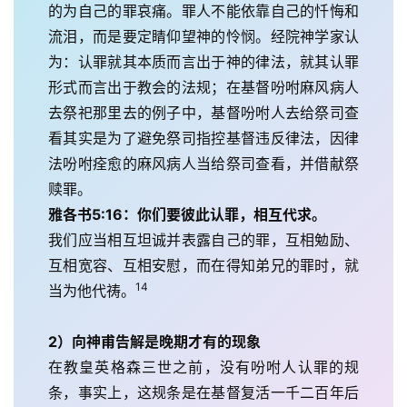
的为自己的罪哀痛。罪人不能依靠自己的忏悔和
流泪，而是要定睛仰望神的怜悯。经院神学家认
为：认罪就其本质而言出于神的律法，就其认罪
形式而言出于教会的法规；在基督吩咐麻风病人
去祭祀那里去的例子中，基督吩咐人去给祭司查
看其实是为了避免祭司指控基督违反律法，因律
法吩咐痊愈的麻风病人当给祭司查看，并借献祭
赎罪。
雅各书5:16：你们要彼此认罪，相互代求。
我们应当相互坦诚并表露自己的罪，互相勉励、
互相宽容、互相安慰，而在得知弟兄的罪时，就
14
当为他代祷。
2）向神甫告解是晚期才有的现象
在教皇英格森三世之前，没有吩咐人认罪的规
条，事实上，这规条是在基督复活一千二百年后