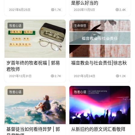
是那么好当的
2021年6月25日
1.7K
2020年11月5日
2.4K
牧者心语
生命体悟
岁首年终的牧者祝福 | 郭易
福音教会与社会责任|徐志秋
君牧师
2021年12月31日
2.7K
2021年3月24日
1.2K
牧者心语
牧者心语
基督徒当如何看待异梦 | 郭
从新旧约的原文词汇看敬拜