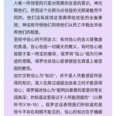
人唯一所领受的只是对恩典的含混的意识，神光
照他们，然而这个光照与对信徒的光照是截然不
同的，他们没有获得这恩典带给信徒的全备果
效；神没有怜悯他们到将他们从死亡中救出并收
养他们的程度。
圣经中信心的不同含义：有时信心的含义是敬虔
的真道，信心包括一切属天的教义，有时信心被
局限于某一特定的教导，保罗将“信心”视为行神
迹的恩赐，保罗也说信心是使使徒在真道上被坚
固的教导。
加尔文称信心为“知识”，并不是人凭着感官所获
得的知识，是人在高过或超出自身之时才能获得
信心；保罗描述信心为“能明白基督的爱是何等长
阔高深；并知道这爱是过于人所能测度的”（以弗
所书3:18-19）。保罗这话表明我们所知道的是
现今不存在和眼不能见的，信心的知识在乎确据