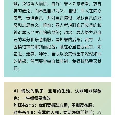
页
醒，免得落入陷阱；自诉：罪人寻求洁净，求告
神的赦免，而不是自以为义；自恨：罪人在内心
主
叹息、责怪自己，并对自己愤恨，承认自己的邪
日
恶和忘恩负义；惧怕：罪人考虑到自己应得的和
崇
神对罪人严厉可怕的愤怒；想念：罪人努力尽自
拜
己的本分和乐意顺服，是知罪的后果；责罚：人
因惧怕神的审判而战兢，就在心里自我责罚，如
专
题
羞耻、迷惑、呻吟、自恨以及其他出于深深知罪
讲
的情感；然而要学会自我节制，免得忧愁吞灭我
座
们。
赞
4）悔改的果子：圣洁的生活、认罪和罪得赦
美
免；一生都需要悔改
敬
拜
约珥书2:13：你们要撕裂心肠，不撕裂衣服；
雅各书4:8：有罪的人哪，要洁净你们的手；心