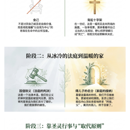
首
页
主
日
崇
拜
专
题
讲
座
赞