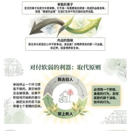
美
敬
拜
神
登录
注册
学
研
究
按
卷
查
经
热
点
回
应