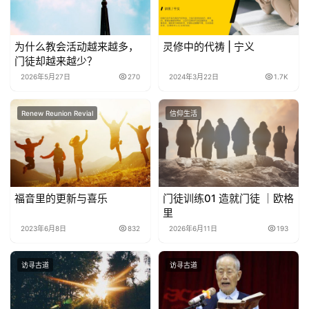
为什么教会活动越来越多，
灵修中的代祷 | 宁义
门徒却越来越少？
2026年5月27日
270
2024年3月22日
1.7K
Renew Reunion Revial
信仰生活
福音里的更新与喜乐
门徒训练01 造就门徒 ｜欧格
里
2023年6月8日
832
2026年6月11日
193
访寻古道
访寻古道