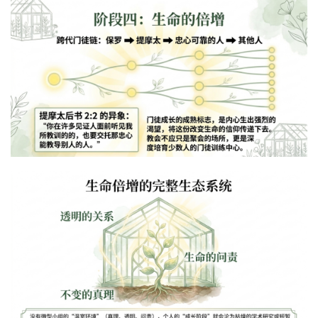
关
于
我
们