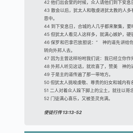
42 他们出会堂的时候，众人请他们到下安
43 散会以后，犹太人和敬虔进犹太教的人
恩中。
44 到下安息日，合城的人几乎都来聚集，要
45 但犹太人看见人这样多，就满心嫉妒，
46 保罗和巴拿巴放胆说：“ 神的道先讲
转向外邦人去。
47 因为主曾这样吩咐我们说：我已经立你作
48 外邦人听见这话，就欢喜了，赞美 神
49 于是主的道传遍了那一带地方。
50 但犹太人挑唆虔敬、尊贵的妇女和城内
51 二人对着众人跺下脚上的尘土，就往以哥
52 门徒满心喜乐，又被圣灵充满。
使徒行传 13:13-52