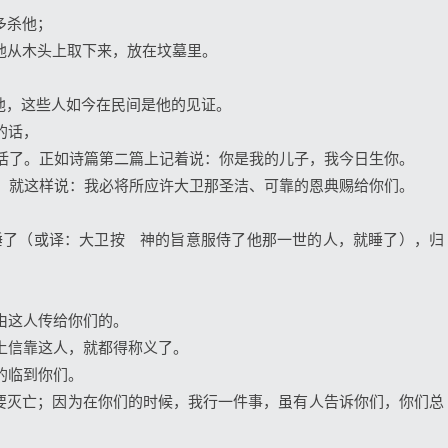
多杀他；
把他从木头上取下来，放在坟墓里。
见他，这些人如今在民间是他的见证。
宗的话，
复活了。正如诗篇第二篇上记着说：你是我的儿子，我今日生你。
坏，就这样说：我必将所应许大卫那圣洁、可靠的恩典赐给你们。
。
就睡了（或译：大卫按 神的旨意服侍了他那一世的人，就睡了），归
由这人传给你们的。
事上信靠这人，就都得称义了。
的临到你们。
，要灭亡；因为在你们的时候，我行一件事，虽有人告诉你们，你们总