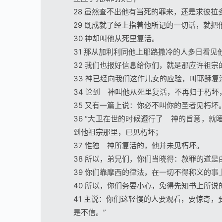
28 虽然查不出他有当死的罪来，还是求彼拉
29 既成就了经上指着他所记的一切话，就
30 神却叫他从死里复活。
31 那从加利利同他上耶路撒冷的人多日看
32 我们也报好信息给你们，就是那应许祖
33 神已经向我们这作儿女的应验，叫耶稣
34 论到 神叫他从死里复活，不再归于朽
35 又有一篇上说：你必不叫你的圣者见朽坏
36 “大卫在世的时候遵行了 神的旨意，
到他祖宗那里，已见朽坏；
37 惟独 神所复活的，他并未见朽坏。
38 所以，弟兄们，你们当晓得：赦罪的道是
39 你们靠摩西的律法，在一切不得称义的
40 所以，你们务要小心，免得先知书上所说
41 主说：你们这轻慢的人要观看，要惊奇
是不信。”