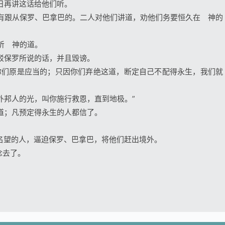
息日再讲这话给他们听。
多有跟从保罗、巴拿巴的。二人对他们讲道，劝他们务要恒久在 神的
听 神的道。
硬驳保罗所说的话，并且毁谤。
给你们原是应当的；只因你们弃绝这道，断定自己不配得永生，我们就
外邦人的光，叫你施行救恩，直到地极。”
的道；凡预定得永生的人都信了。
有名望的人，逼迫保罗、巴拿巴，将他们赶出境外。
念去了。