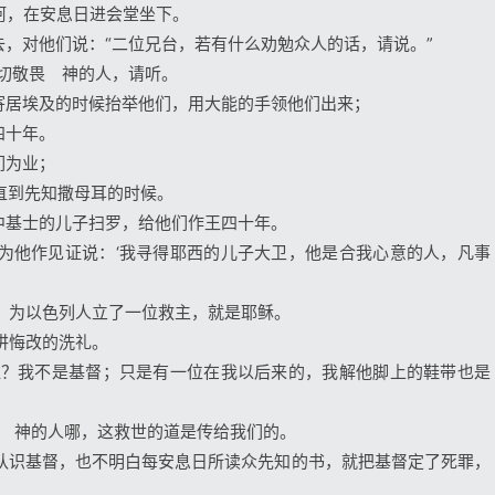
阿，在安息日进会堂坐下。
去，对他们说：“二位兄台，若有什么劝勉众人的话，请说。”
一切敬畏 神的人，请听。
民寄居埃及的时候抬举他们，用大能的手领他们出来；
四十年。
们为业；
直到先知撒母耳的时候。
派中基士的儿子扫罗，给他们作王四十年。
又为他作见证说：‘我寻得耶西的儿子大卫，他是合我心意的人，凡事
的，为以色列人立了一位救主，就是耶稣。
讲悔改的洗礼。
是谁？我不是基督；只是有一位在我以后来的，我解他脚上的鞋带也是
畏 神的人哪，这救世的道是传给我们的。
不认识基督，也不明白每安息日所读众先知的书，就把基督定了死罪，