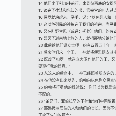
14 他们离了别加往前行，来到彼西底的安提
15 读完了律法和先知的书，管会堂的叫人过
16 保罗就站起来，举手，说：“以色列人和
17 这以色列民的神拣选了我们的祖宗，当
18 又在旷野容忍（或译：抚养）他们，约有
19 既灭了迦南地七族的人，就把那地分给他
20 此后给他们设立士师，约有四百五十年，
21 后来他们求一个王， 神就将便雅悯支
22 既废了扫罗，就选立大卫作他们的王，
要遵行我的旨意。’
23 从这人的后裔中， 神已经照着所应许
24 在他没有出来以先，约翰向以色列众民宣
25 约翰将行尽他的程途说：‘你们以为我
不配的。’
26 “弟兄们，亚伯拉罕的子孙和你们中间敬
27 耶路撒冷居住的人和他们的官长，因为
正应了先知的预言；