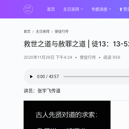
首页
主日崇拜
专题讲座
赞
首页
主日崇拜
使徒行传
救世之道与赦罪之道 | 徒13：13-5
2020年11月29日 下午4:24
•
使徒行传
•
阅读 956
讲员：张宇飞传道
00:00 / 44:03