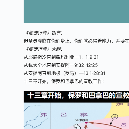
《使徒行传》钥节
：
但圣灵降临在你们身上、你们就必得着能力．并要在
《使徒行传》大纲
：
从耶路撒冷直到撒玛利亚—1：1-9:31
从犹太全地直到安提阿—9:32-12:25
从安提阿直到地极（罗马）—13:1-28:31
十三章开始，保罗和巴拿巴的宣教工作：