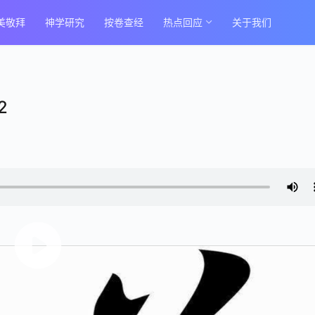
美敬拜
神学研究
按卷查经
热点回应
关于我们
2