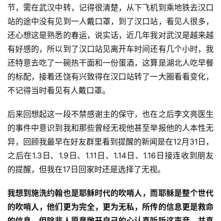
节，需在武汉中转，记得很清楚，从下飞机到乘地铁去汉口
站的途中没有见到一人戴口罩，到了汉口站，看见人很多，
还心想这是熟悉的春运，说实话，近几年我对武汉是越来越
有好感的，所以到了汉口站见离开车时间还有几个小时，我
还特意去吃了一碗热干面和一份蛋酒，这算是湖北人吃早餐
的标配，接着还饶有兴致得在汉口站转了一大圈看看变化，
不记得当时看见有人戴口罩。
后来回想起这一段不禁感谢主的保守，也在之后李文亮医生
的事件中意识到我和那些曾经无视他甚至举报他的人本性无
异，回顾我最早在好友群里看到提醒的新闻是在12月31日，
之后在1.3日、1.9日、1.11日、1.14日、1.16日接连收到朋友
的提醒，但我在17日回家时还是选择了无视。
我想到施洗约翰也是耶稣时代的吹哨人，而耶稣是整个世代
的吹哨人，他们更为完全，更为无私，所传的信息更是救命
的信息，但除非人愿意敞开自己的心认真听听这声音，并真