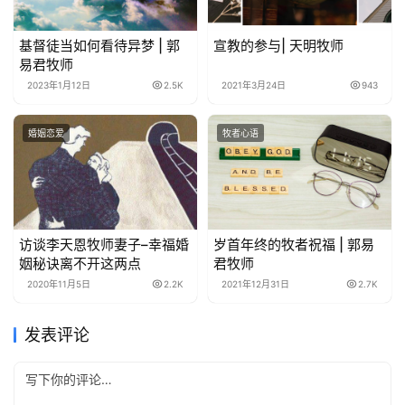
基督徒当如何看待异梦 | 郭
宣教的参与| 天明牧师
易君牧师
2023年1月12日
2.5K
2021年3月24日
943
婚姻恋爱
牧者心语
访谈李天恩牧师妻子–幸福婚
岁首年终的牧者祝福 | 郭易
姻秘诀离不开这两点
君牧师
2020年11月5日
2.2K
2021年12月31日
2.7K
发表评论