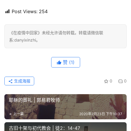
Post Views:
254
《在疫情中回家》未经允许请勿转载。转载请微信联
系:danyixinzhi。
赞
(1)
生成海报
0
0
耶稣的葬礼 | 郭易君牧师
上一篇
2020年2月23日 下午10:37
古旧十架与初代教会 | 徒2：14-47