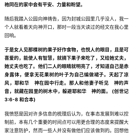
祂同在的家中会有平安、力量和盼望。
随后我踏入公园向神祷告，因为封城公园里几乎没人，我一
个人就看着天向神开口，那时一段当天读过的经文在我心里
回响。
于是女人见那棵树的果子好作食物，也悦人的眼目，且是可
喜爱的，能使人有智慧，就摘下果子来吃了，又给她丈夫，
她丈夫也吃了。他们二人的眼睛就明亮了，才知道自己是赤
身露体，便拿无花果树的叶子为自己编做裙子。天起了凉
风，耶和华　神在园中行走。那人和他妻子听见　神的声
音，就藏在园里的树木中，躲避耶和华　神的面。 (创世记 
3:6-8 和合本)
我愤怒是因对许多信息的梳理后认为，在事态发展到难以控
制前，本有几个重要的时间点可以用更合理的态度来提醒大
首
家注意防护，然而一些人并没有做他们应该做到的。回想他