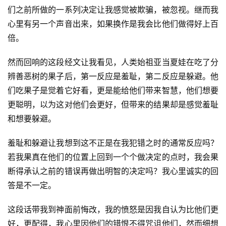
页
们之前所做的一系列决定让我感觉被欺骗，被忽视。继而我
心里有另一个声音出来，如果换作是我会比他们做得好上百
主
倍。
日
崇
然而回响的这段经文让我看见，人类始祖亚当夏娃在吃了分
拜
辨善恶树的果子后，第一反应是羞耻，第二反应是躲避。他
们吃果子是觉着它好看，更是能给他们带来智慧，他们想要
专
更聪明，以为这对他们会更好，但带来的结果却是感觉羞耻
题
讲
和想要躲避。
座
羞耻和躲避让我想到这不正是在我犯错之时的通常反应吗？
若我果真在他们的位置上回到一个个做决定的点时，我会果
赞
断得承认之前的错误再做出明智的决定吗？我心里诚实的回
美
答是不一定。
敬
拜
这段话带我到神面前悔改，我的愤怒是因我自认为比他们更
好，更配得，我心里因他们的错恨不得咒诅他们，然而细想