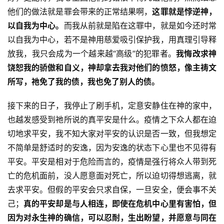
神
登录
注册
他们的做法就是罪会带来的正常结果啊，
这罪就是悖逆神，
学
以自我为中心。
而我从前就是陷在这罪中，就是如今还时常
研
以自我为中心，若不是神用慈爱吸引保护我，用真理引导释
究
放我，我只会成为一个越来越“高级”的犯罪者。
我悔改求神
饶恕我的骄傲和自义，神却拿去我对他们的愤怒，像主祷文
按
所写，祂免了我的债，我也免了别人的债。
卷
查
接下来的日子，我停止了刷手机，定意安静住在神的家中，
经
也越发感受到祂所说的真平安是什么。疫情之下众人都在迫
切地求平安，我不知大家对平安的认识是否一致，但我想定
热
点
不简单是舒适时的安逸，因为安逸的状态下心里也不见得有
回
平安。平安是相对于危险而言的，疫情是强行将众人带到死
应
亡的危机面前，没人愿意面对死亡，所以迫切得想逃离，就
去求平安。但假的平安会只求自保，一旦安全，便会事不关
关
己；
真的平安却是与人相连，即使在危机中心里有害怕，但
于
因为对永生神的确信，可以忍耐，生出盼望，并愿意与同在
我