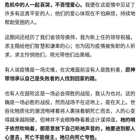
危机中的人一起哀哭，不吝惜爱心。
我便在这疫情中见证了
们
许多有这真平安的人，他们的爱心体现在不怕麻烦，持续地
帮助受困的人。
这期间还经历了我们省领导换帅，我为新上任的领导祝福，
求主赐给他们智慧和谦卑的心；也为因为疫情被免职的人祈
求，求主怜悯他们，用光带他们出黑暗。
有人说疫情是一场灾难，在灾难面前没有人是胜利者，
愿神
带领承认自己是失败者的人找到回家的路。
也有人在鼓吹这是一场必会得胜的战役，我认为也对。这的
确是一场必胜的战役，然而战场不在这地上，是在天上。世
俗化物质化的潮流咆哮着将人裹挟着朝死亡而去，人的心变
得越来越刚硬，但神并不会眼睁睁看着这计谋得逞，
祂的哨
子依然吹响着，那愿意放下自己听祂声音的，祂要进到那人
心里去，死亡不能做主，祂已向死亡夸胜。