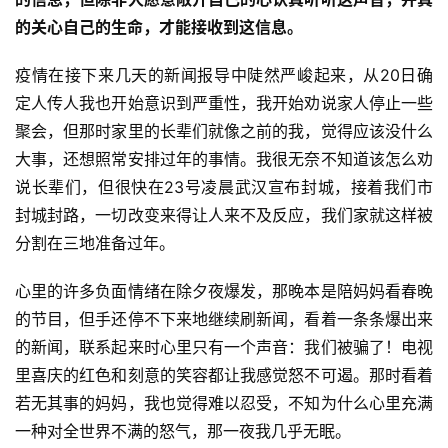
的关心自己的生命，才能接收到这信息。
疫情在接下来几天的新闻报导中陡然严峻起来，从20日确
定人传人我也开始意识到严重性，我开始劝说家人停止一些
聚会，但那时家里的长辈们就像之前的我，觉得应该没什么
大事，还想照常安排过年的事情。我很无奈不知道该怎么劝
说长辈们，但很快在23号凌晨武汉宣布封城，接着我们市
封城封路，一切改变来得让人来不及反应，我们家就这样被
分割在三地准备过年。
心里的许多负面情绪在除夕夜爆发，那晚本是陪妈妈看春晚
的节目，但手还停不下来地继续刷新闻，看着一条条爆出来
的新闻，联系起来时心里只有一个声音：我们被骗了！电视
里喜庆的红色和刻意的笑容都让我感觉怒不可遏。那时看着
若无其事的妈妈，我也觉得难以忍受，不知为什么心里充满
一种对全世界不满的怒气，那一夜我几乎无眠。