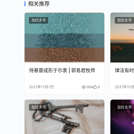
相关推荐
加拉太书
加拉太书
待基督成形于尔衷 | 郭易君牧师
律法有时 
2021年11月7日
994
6
2021年10
加拉太书
加拉太书