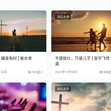
加拉太书
福音有时 | 崔长老
不是奴仆，乃是儿子 | 张宇飞传
道
月24日
747
2
2021年11月19日
986
加拉太书