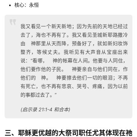
核心：永恒
我又看见一个新天新地；因为先前的天地已经过
去了，海也不再有了。我又看见圣城新耶路撒冷
由 神那里从天而降，预备好了，就如新妇妆饰
整齐，等候丈夫。我听见有大声音从宝座出来
说：“看哪， 神的帐幕在人间。他要与人同住，
他们要作他的子民。 神要亲自与他们同在，作
他们的 神。 神要擦去他们一切的眼泪；不再
有死亡，也不再有悲哀、哭号、疼痛，因为以前
首
的事都过去了。”
页
(启示录 21:1-4 和合本)
主
日
三、耶稣更优越的大祭司职任尤其体现在祂
崇