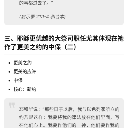
的事都过去了。”
按
卷
(启示录 21:1-4 和合本)
查
经
三、耶稣更优越的大祭司职任尤其体现在祂
热
作了更美之约的中保（二）
点
回
更美之约
应
更美的应许
关
中保
于
核心：新约
我
们
耶和华说：“那些日子以后，我与以色列家所立的
约乃是这样：我要将我的律法放在他们里面，写
在他们心上。我要作他们的 神，他们要作我的