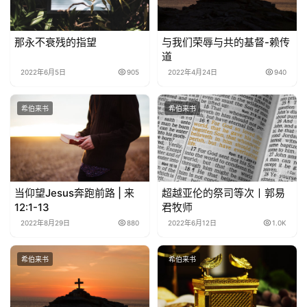
那永不衰残的指望
与我们荣辱与共的基督-赖传
道
2022年6月5日
905
2022年4月24日
940
希伯来书
希伯来书
当仰望Jesus奔跑前路 | 来
超越亚伦的祭司等次丨郭易
12:1-13
君牧师
2022年8月29日
880
2022年6月12日
1.0K
希伯来书
希伯来书