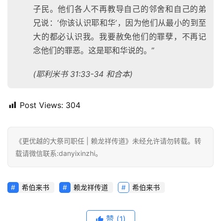
子民。他们各人不再教导自己的邻舍和自己的弟
兄说：‘你该认识耶和华’，因为他们从最小的到至
大的都必认识我。我要赦免他们的罪孽，不再记
念他们的罪恶。这是耶和华说的。”
(耶利米书 31:33-34 和合本)
Post Views:
304
《更优越的大祭司职任 | 赖龙祥传道》未经允许请勿转载。转
载请微信联系:danyixinzhi。
希伯来书
赖龙祥传道
希伯来书
赞
(1)