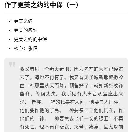
拜
作了更美之约的中保（一）
专
更美之约
题
更美的应许
讲
更美之约的中保
座
核心：永恒
赞
我又看见一个新天新地；因为先前的天地已经过
美
去了，海也不再有了。我又看见圣城新耶路撒冷
敬
拜
由 神那里从天而降，预备好了，就如新妇妆饰
整齐，等候丈夫。我听见有大声音从宝座出来
神
说：“看哪， 神的帐幕在人间。他要与人同住，
登录
注册
学
他们要作他的子民。 神要亲自与他们同在，作
研
他们的 神。 神要擦去他们一切的眼泪；不再
究
有死亡，也不再有悲哀、哭号、疼痛，因为以前