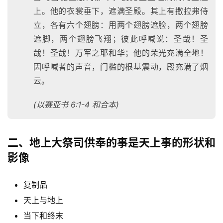
上。他的衣裳垂下，遮满圣殿。其上有撒拉弗侍
立，各有六个翅膀：用两个翅膀遮脸，两个翅膀
遮脚，两个翅膀飞翔；彼此呼喊说：圣哉！圣
哉！圣哉！万军之耶和华；他的荣光充满全地！
因呼喊者的声音，门槛的根基震动，殿充满了烟
云。
(以赛亚书 6:1-4 和合本)
二、地上大祭司供奉的事是天上事的形状和
影像
复制品
天上与地上
当下和终末