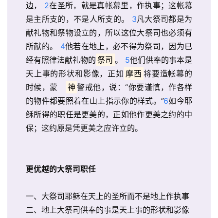
边， 
2
在圣所，就是真帐幕里，作执事；这帐幕
是主所支的，不是人所支的。 
3
凡大祭司都是为
献礼物和祭物设立的，所以这位大祭司也必须有
所献的。 
4
他若在地上，必不得为祭司，因为已
经有照律法献礼物的
祭司
。 
5
他们供奉的事本是
天上事的形状和影像，正如
摩西
将要造帐幕的
时候，蒙　
神
警戒他，说：“你要谨慎，作各样
的物件都要照着在山上指示你的样式。”
6
如今耶
稣所得的职任是更美的，正如他作更美之约的中
保；这约原是凭更美之应许立的。
更优越的大祭司职任
一、大祭司耶稣在天上的圣所而不是地上作执事
二、地上大祭司供奉的事是天上事的形状和影像