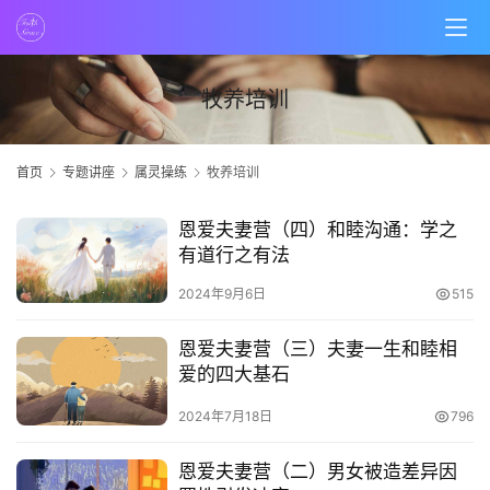
牧养培训
首页
专题讲座
属灵操练
牧养培训
恩爱夫妻营（四）和睦沟通：学之
有道行之有法
首
页
2024年9月6日
515
主
恩爱夫妻营（三）夫妻一生和睦相
日
爱的四大基石
崇
2024年7月18日
796
拜
恩爱夫妻营（二）男女被造差异因
专