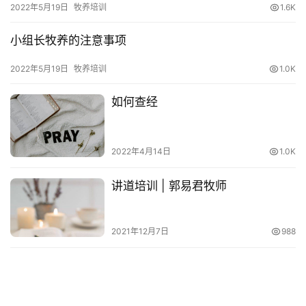
2022年5月19日
牧养培训
1.6K
经
小组长牧养的注意事项
热
点
2022年5月19日
牧养培训
1.0K
回
应
如何查经
关
2022年4月14日
1.0K
于
我
讲道培训 | 郭易君牧师
们
2021年12月7日
988