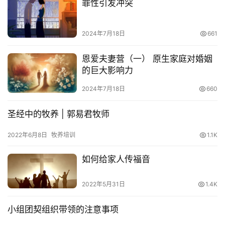
罪性引发冲突
题
讲
座
2024年7月18日
661
恩爱夫妻营（一） 原生家庭对婚姻
的巨大影响力
赞
美
2024年7月18日
660
敬
拜
圣经中的牧养 | 郭易君牧师
神
2022年6月8日
牧养培训
1.1K
登录
注册
学
如何给家人传福音
研
究
2022年5月31日
1.4K
按
小组团契组织带领的注意事项
卷
查