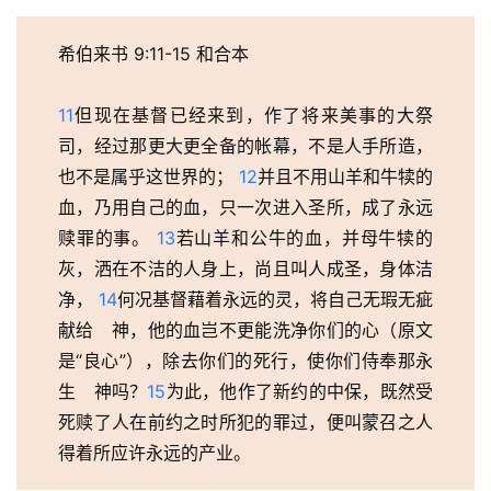
希伯来书 9:11-15 和合本
11
但现在基督已经来到，作了将来美事的大祭
司，经过那更大更全备的帐幕，不是人手所造，
也不是属乎这世界的； 
12
并且不用山羊和牛犊的
血，乃用自己的血，只一次进入圣所，成了永远
赎罪的事。 
13
若山羊和公牛的血，并母牛犊的
灰，洒在不洁的人身上，尚且叫人成圣，身体洁
净， 
14
何况基督藉着永远的灵，将自己无瑕无疵
献给　神，他的血岂不更能洗净你们的心（原文
是“良心”），除去你们的死行，使你们侍奉那永
生　神吗？
15
为此，他作了新约的中保，既然受
死赎了人在前约之时所犯的罪过，便叫蒙召之人
得着所应许永远的产业。