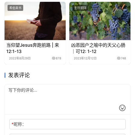
希伯来书
主日崇拜
当仰望Jesus奔跑前路 | 来
凶恶园户之喻中的天父心肠
12:1-13
｜可12: 1-12
2022年8月29日
878
2023年12月12日
748
发表评论
*
昵称：