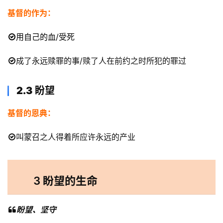
究
基督的作为：
按
用自己的血/受死
卷
查
成了永远赎罪的事/赎了人在前约之时所犯的罪过
经
2.3
盼望
热
点
基督的恩典：
回
应
叫蒙召之人得着所应许永远的产业
关
于
3
盼望的生命
我
们
盼望、坚守