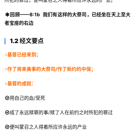
所犯的罪过，便叫蒙召之人得着所应许永远的产业。
回顾——8:1b
我们有这样的大祭司，已经坐在天上至大
者宝座的右边
1.2
经文要点
基督已经来到；
作了将来美事的大祭司/作了新约的中保；
基督的成就：
用自己的血/受死
首
成了永远赎罪的事/赎了人在前约之时所犯的罪过
页
便叫蒙召之人得着所应许永远的产业
主