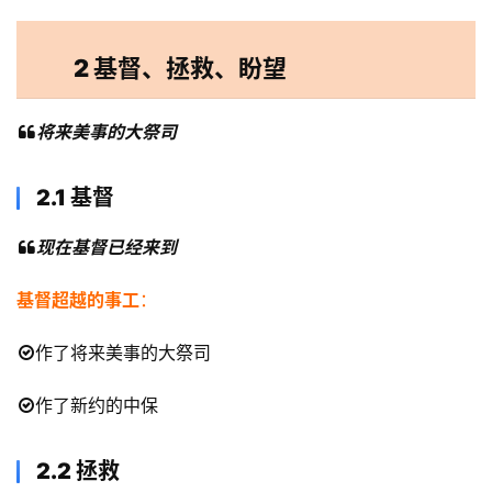
日
崇
拜
2 基督、拯救、盼望
专
将来美事的大祭司
题
讲
2.1 基督
座
现在基督已经来到
赞
基督超越的事工
：
美
敬
作了将来美事的大祭司
拜
作了新约的中保
神
登录
注册
学
2.2
拯救
研