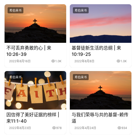
希伯来书
希伯来书
不可丢弃勇敢的心 | 来
基督徒新生活的总纲 | 来
10:26-39
10:19-25
2022年8月16日
1.0K
2022年8月8日
1.0K
希伯来书
希伯来书
因信得了美好证据的榜样 |
与我们荣辱与共的基督-赖传
来11:1-40
道
2022年8月23日
978
2022年4月24日
934