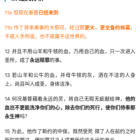
11a 但现在基督
已经来到
11b 作了将来美事的大祭司，经过那
更大、更全备的帐幕
，
不是人手所造，也不是属乎这世界的。
12 并且不用山羊和牛犊的血，乃用自己的血，只一次进入
圣所，成了
永远赎罪
的事。
13 若山羊和公牛的血，并母牛犊的灰，洒在不洁的人身
上，尚且叫人成圣，身体洁净，
14 何况基督藉着永远的灵，将自己无瑕无疵献给神，
他的
血岂不更能洗净你们的心，除去你们的死行，使你们侍奉那
永生神
吗？
15 为此，他作了新约的中保，既然受死 赎了人在前约之时