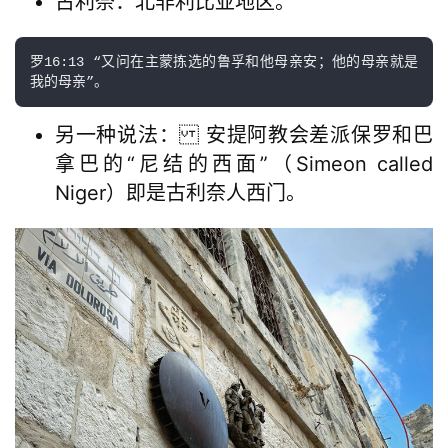
古利奈：北非利比亚地区。
神
登录
注册
学
研
罗16:13 “又问在主蒙拣选的鲁孚和他母亲安；他的母亲就是
我的母亲”。
究
另一种说法： 安提阿教会差派保罗和巴
按
拿巴的“尼结的西面”（Simeon called
卷
查
Niger）即是古利奈人西门。
经
热
点
回
应
关
于
我