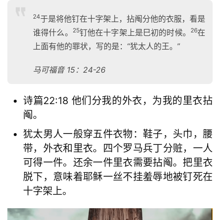
24
于是将他钉在十字架上，拈阄分他的衣服，看是
25
26
谁得什么。
钉他在十字架上是巳初的时候。
在
上面有他的罪状，写的是：“犹太人的王。”
马可福音 15：2
4-26
诗篇22:18 他们分我的外衣，为我的里衣拈
阄。
犹太男人一般穿五件衣物：鞋子，头巾，腰
带，外衣和里衣。四个罗马兵丁分赃，一人
可得一件。还余一件里衣需要拈阄。把里衣
脱下，意味着耶稣一丝不挂羞辱地被钉死在
十字架上。