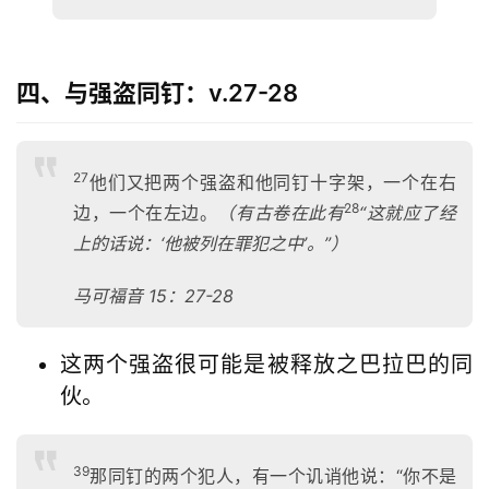
四、与强盗同钉：v.27-28
27
他们又把两个强盗和他同钉十字架，一个在右
28
边，一个在左边。
（有古卷在此有
“这就应了经
上的话说：‘他被列在罪犯之中’。
”）
马可福音 15：2
7-28
这两个强盗很可能是被释放之巴拉巴的同
伙。
39
那同钉的两个犯人，有一个讥诮他说：“你不是