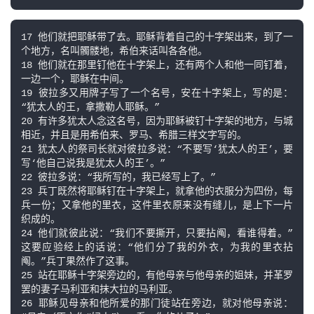
17 他们就把耶稣带了去。耶稣背着自己的十字架出来，到了一
个地方，名叫髑髅地，希伯来话叫各各他。

18 他们就在那里钉他在十字架上，还有两个人和他一同钉着，
一边一个，耶稣在中间。

19 彼拉多又用牌子写了一个名号，安在十字架上，写的是：
“犹太人的王，拿撒勒人耶稣。”

20 有许多犹太人念这名号，因为耶稣被钉十字架的地方，与城
相近，并且是用希伯来、罗马、希腊三样文字写的。

21 犹太人的祭司长就对彼拉多说：“不要写‘犹太人的王’，要
写‘他自己说我是犹太人的王’。”

22 彼拉多说：“我所写的，我已经写上了。”

23 兵丁既然将耶稣钉在十字架上，就拿他的衣服分为四份，每
兵一份；又拿他的里衣，这件里衣原来没有缝儿，是上下一片
织成的。

24 他们就彼此说：“我们不要撕开，只要拈阄，看谁得着。”
这要应验经上的话说：“他们分了我的外衣，为我的里衣拈
阄。”兵丁果然作了这事。

25 站在耶稣十字架旁边的，有他母亲与他母亲的姐妹，并革罗
罢的妻子马利亚和抹大拉的马利亚。

26 耶稣见母亲和他所爱的那门徒站在旁边，就对他母亲说：