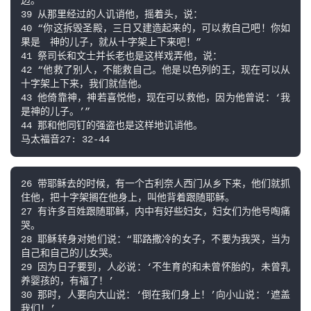
边。

39 从那里经过的人讥诮他，摇着头，说：

40 “你这拆毁圣殿，三日又建造起来的，可以救自己吧！你如
果是　神的儿子，就从十字架上下来吧！”

41 祭司长和文士并长老也是这样戏弄他，说：

42 “他救了别人，不能救自己。他是以色列的王，现在可以从
十字架上下来，我们就信他。

43 他倚靠神，神若喜悦他，现在可以救他，因为他曾说：‘我
是神的儿子。’”

44 那和他同钉的强盗也是这样地讥诮他。

马太福音27: 32-44
26 带耶稣去的时候，有一个古利奈人西门从乡下来，他们就抓
住他，把十字架搁在他身上，叫他背着跟随耶稣。

27 有许多百姓跟随耶稣，内中有好些妇女，妇女们为他号啕痛
哭。

28 耶稣转身对她们说：“耶路撒冷的女子，不要为我哭，当为
自己和自己的儿女哭。

29 因为日子要到，人必说：‘不生育的和未曾怀胎的，未曾乳
养婴孩的，有福了！’

30 那时，人要向大山说：‘倒在我们身上！’向小山说：‘遮盖
我们！’
