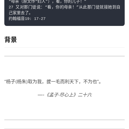
“母亲（原文作“妇人”），看，你的儿子！”

27 又对那门徒说：“看，你的母亲！”从此那门徒就接她到自
己家里去了。

约翰福音19: 17-27
背景
“杨子(杨朱)取为我，拔一毛而利天下，不为也”。
—-《孟子·尽心上》二十六