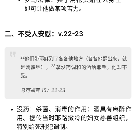
即可让他做某项苦力。
二、不受人安慰：v.22-23
22
他们带耶稣到了各各他地方（各各他翻出来，就
23
是髑髅地），
拿没药调和的酒给耶稣，他却不
受。
马可福音 15：2
2-23
没药：杀菌、消毒的作用：酒具有麻醉作
用。据传当时耶路撒冷的妇女慈善组织，
特别给死刑犯调制。