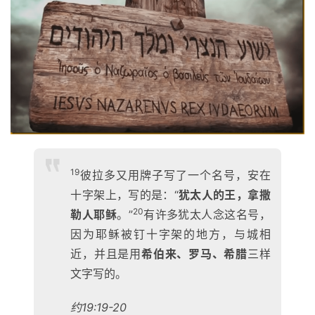
19
彼拉多又用牌子写了一个名号，安在
十字架上，写的是：“
犹太人的王，拿撒
20
勒人耶稣
。”
有许多犹太人念这名号，
因为耶稣被钉十字架的地方，与城相
近，并且是用
希伯来、罗马、希腊
三样
文字写的。
约19:19-20