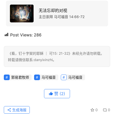
无法忘却的对视
主日崇拜 马可福音 14:66-72
Post Views:
286
《看，钉十字架的耶稣 ｜ 可15: 21-32》未经允许请勿转载。
转载请微信联系:danyixinzhi。
郭易君牧师
马可福音
马可福音
赞
(2)
生成海报
0
0