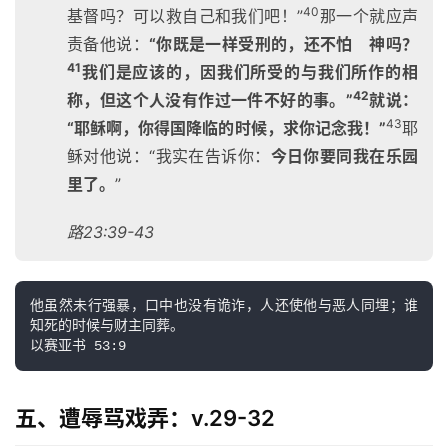
40
基督吗？可以救自己和我们吧！”
那一个就应声
责备他说：
“你既是一样受刑的，还不怕 神吗？
41
我们是应该的，因我们所受的与我们所作的相
42
称，但这个人没有作过一件不好的事。”
就说：
43
“耶稣啊，你得国降临的时候，求你记念我！”
耶
稣对他说：“我实在告诉你：
今日你要同我在乐园
里了。
”
路23:39-43
他虽然未行强暴，口中也没有诡诈，人还使他与恶人同埋；谁
知死的时候与财主同葬。

以赛亚书 53:9
五、遭辱骂戏弄：v.29-32