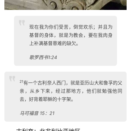
页
主
日
现在我为你们受苦，倒觉欢乐；并且为
崇
基督的身体，就是为教会，要在我肉身
拜
上补满基督患难的缺欠。
专
歌罗西书1:24
题
讲
座
21
有一个古利奈人西门，就是亚历山大和鲁孚的父
亲，从乡下来，经过那地方，他们就勉强他同
赞
去，好背着耶稣的十字架。
美
敬
马可福音 15：21
拜