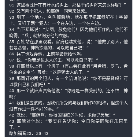
31 这些事既行在有汁水的树上，那枯干的树将来怎么样呢？”

32 又有两个犯人，和耶稣一同带来处死。

33 到了一个地方，名叫髑髅地，就在那里把耶稣钉在十字架
上。又钉了两个犯人：一个在左边，一个在右边。

34 当下耶稣说：“父啊，赦免他们！因为他们所作的，他们不
晓得。”兵丁就拈阄分他的衣服。

35 百姓站在那里观看。官府也嗤笑他，说：“他救了别人，他
若是基督，神所拣选的，可以救自己吧！”

36 兵丁也戏弄他，上前拿醋送给他喝，

37 说：“你若是犹太人的王，可以救自己吧！”

38 在耶稣以上有一个牌子（有古卷在此有“用希腊、罗马、希
伯来的文字”）写着：“这是犹太人的王。”

39 那同钉的两个犯人，有一个讥诮他说：“你不是基督吗？可
以救自己和我们吧！”

40 那一个就应声责备他说：“你既是一样受刑的，还不怕　神
吗？

41 我们是应该的，因我们所受的与我们所作的相称，但这个人
没有作过一件不好的事。”

42 就说：“耶稣啊，你得国降临的时候，求你记念我！”

43 耶稣对他说：“我实在告诉你：今日你要同我在乐园里
了。”

路加福音23: 26-43