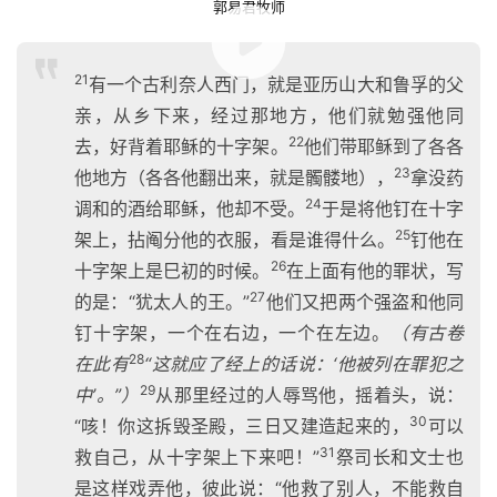
郭易君牧师
00:00 / 55:37
21
有一个古利奈人西门，就是亚历山大和鲁孚的父
亲，从乡下来，经过那地方，他们就勉强他同
22
去，好背着耶稣的十字架。
他们带耶稣到了各各
23
他地方（各各他翻出来，就是髑髅地），
拿没药
24
调和的酒给耶稣，他却不受。
于是将他钉在十字
25
架上，拈阄分他的衣服，看是谁得什么。
钉他在
26
十字架上是巳初的时候。
在上面有他的罪状，写
27
的是：“犹太人的王。”
他们又把两个强盗和他同
钉十字架，一个在右边，一个在左边。
（有古卷
28
在此有
“这就应了经上的话说：‘他被列在罪犯之
29
中’。
”）
从那里经过的人辱骂他，摇着头，说：
30
“咳！你这拆毁圣殿，三日又建造起来的，
可以
31
救自己，从十字架上下来吧！”
祭司长和文士也
是这样戏弄他，彼此说：“他救了别人，不能救自