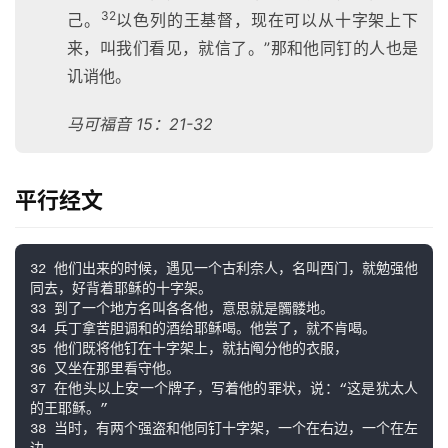
32
己。
以色列的王基督，现在可以从十字架上下
来，叫我们看见，就信了。”那和他同钉的人也是
讥诮他。
马可福音 15：21-32
平行经文
32 他们出来的时候，遇见一个古利奈人，名叫西门，就勉强他
同去，好背着耶稣的十字架。

33 到了一个地方名叫各各他，意思就是髑髅地。

34 兵丁拿苦胆调和的酒给耶稣喝。他尝了，就不肯喝。

35 他们既将他钉在十字架上，就拈阄分他的衣服，

36 又坐在那里看守他。

37 在他头以上安一个牌子，写着他的罪状，说：“这是犹太人
的王耶稣。”

38 当时，有两个强盗和他同钉十字架，一个在右边，一个在左