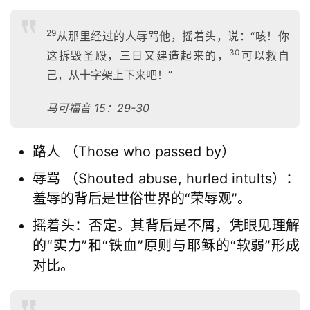
29
从那里经过的人辱骂他，摇着头，说：“咳！你
30
这拆毁圣殿，三日又建造起来的，
可以救自
己，从十字架上下来吧！”
马可福音 15：2
9-30
路人 （Those who passed by）
辱骂 （Shouted abuse, hurled intults）：
羞辱的背后是世俗世界的“荣辱观”。
摇着头：否定。其背后是不屑，凭眼见理解
的“实力”和“铁血”原则与耶稣的“软弱”形成
对比。