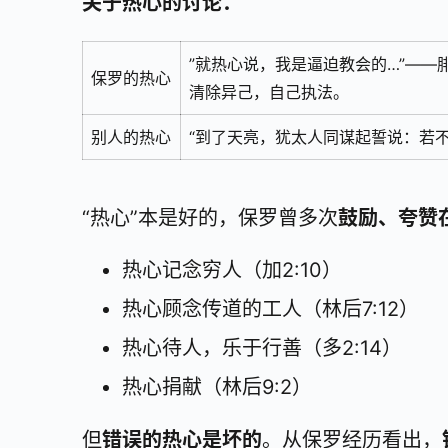
关于热心的讨论：
”就热心说，我是逼迫教会的…”——腓
保罗的热心
清除异己，自己执法。
别人的热心
“到了天亮，犹太人同谋起誓说：若不
“热心”本是好的，保罗曾多次
鼓励、夸赞
热心记念穷人（加2:10）
热心顾念传道的工人（林后7:12）
热心待人，乐于行善（多2:14）
热心捐献（林后9:2）
但
错误的热心是坏的
。从保罗经历看出，