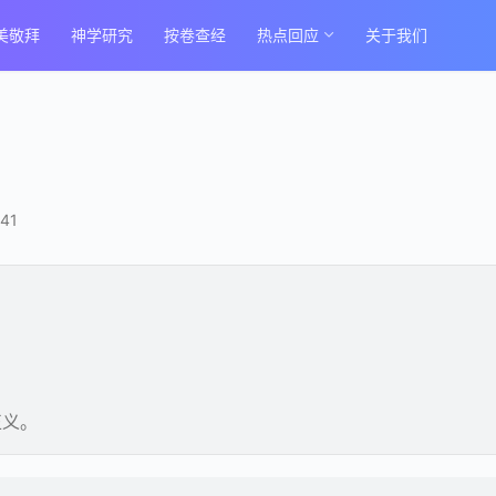
美敬拜
神学研究
按卷查经
热点回应
关于我们
41
：
正义。