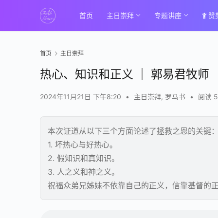
首页
主日崇拜
专题讲座
赞
首页
主日崇拜
热心、知识和正义 ｜ 郭易君牧师
2024年11月21日 下午8:20
•
主日崇拜
,
罗马书
•
阅读 5
本次证道从以下三个方面论述了拯救之恩的关键
1. 坏热心与好热心。
2. 假知识和真知识。
3. 人之义和神之义。
祝福众弟兄姊妹不依靠自己的正义，信靠基督的