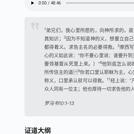
00:00 / 48:46
1
弟兄们，我心里所愿的，向神所求的，是
3
真知识；
因为不知道神的义，想要立自己
5
都得着义。求告主名的必要得救。
摩西写
心的义如此说：“你不要心里说：谁要升
8
要领基督从死里上来。）”
他到底怎么说
9
所传信主的道
你若口里认耶稣为主，心
11
称义，口里承认就可以得救。
经上说：“
众人同有一位主；他也厚待一切求告他的
罗马书10:1-13
证道大纲