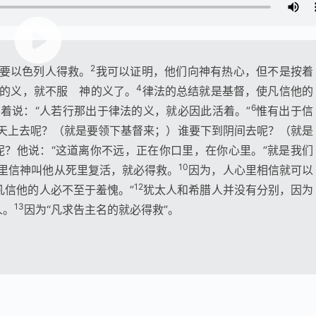
2
要以色列人得救。
我可以证明，他们向神有热心，但不是按着
4
的义，就不服 神的义了。
律法的总结就是基督，使凡信他的
6
着说：“人若行那出于律法的义，就必因此活着。”
惟有出于信
到天上去呢？（就是要领下基督来；）谁要下到阴间去呢？（就是
呢？他说：“这道离你不远，正在你口里，在你心里。”就是我们
10
里信神叫他从死里复活，就必得救。
因为，人心里相信就可以
12
凡信他的人必不至于羞愧。”
犹太人和希腊人并没有分别，因为
13
人。
因为“凡求告主名的就必得救”。