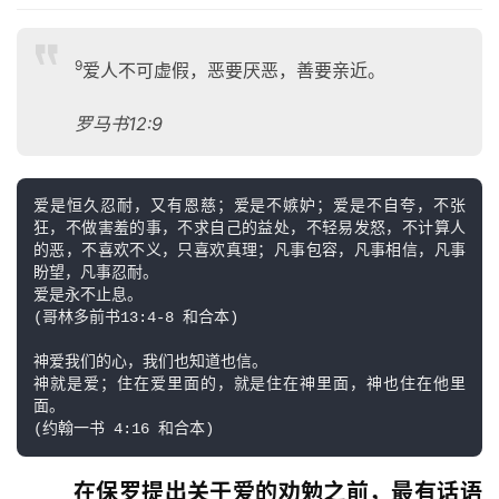
9
爱人不可虚假，恶要厌恶，善要亲近。
罗马书12:9
爱是恒久忍耐，又有恩慈；爱是不嫉妒；爱是不自夸，不张
狂，不做害羞的事，不求自己的益处，不轻易发怒，不计算人
的恶，不喜欢不义，只喜欢真理；凡事包容，凡事相信，凡事
盼望，凡事忍耐。

爱是永不止息。

(哥林多前书13:4-8 和合本)

神爱我们的心，我们也知道也信。

神就是爱；住在爱里面的，就是住在神里面，神也住在他里
面。

在保罗提出关于爱的劝勉之前，最有话语