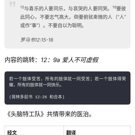
15
16
与喜乐的人要同乐，与哀哭的人要同哭。
要彼
此同心，不要志气高大，倒要俯就卑微的人（“人”
或作“事”）。不要自以为聪明。
罗马书12:15-16
内容的跳转：
12：9a 爱人不可虚假
若一个肢体受苦，所有的肢体就一同受苦；若一个肢体得荣
耀，所有的肢体就一同快乐。

《头脑特工队》共情带来的医治。
经文
翻译