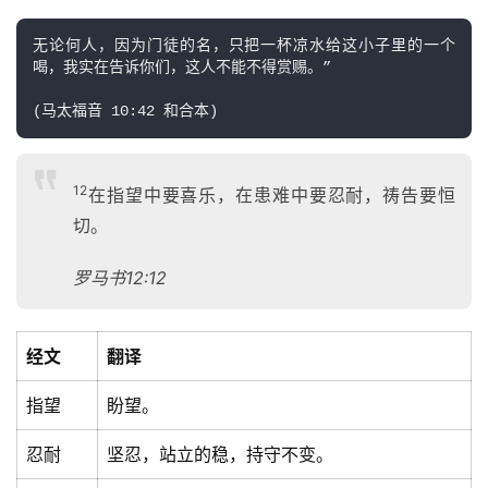
无论何人，因为门徒的名，只把一杯凉水给这小子里的一个
喝，我实在告诉你们，这人不能不得赏赐。”

12
在指望中要喜乐，在患难中要忍耐，祷告要恒
切。
罗马书12:12
经文
翻译
指望
盼望。
忍耐
坚忍，站立的稳，持守不变。