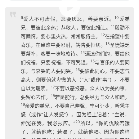
00:00 / 01:07:18
9
10
爱人不可虚假，恶要厌恶，善要亲近。
爱弟
11
兄，要彼此亲热；恭敬人，要彼此推让。
殷勤不
12
可懒惰。要心里火热，常常服侍主。
在指望中要
13
喜乐，在患难中要忍耐，祷告要恒切。
圣徒缺乏
14
要帮补，客要一味地款待。
逼迫你们的，要给他
15
们祝福，只要祝福，不可咒诅。
与喜乐的人要同
16
乐，与哀哭的人要同哭。
要彼此同心，不要志气
高大，倒要俯就卑微的人（“人”或作“事”）。不要
17
自以为聪明。
不要以恶报恶。众人以为美的事，
18
要留心去作。
若是能行，总要尽力与众人和睦。
19
亲爱的弟兄，不要自己伸冤，宁可让步，听凭主
怒（或作“让人发怒”）。因为经上记着：“主说，
20
伸冤在我，我必报应。”
所以，“你的仇敌若饿
了，就给他吃；若渴了，就给他喝。因为你这样