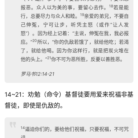
们
18
报恶。众人以为美的事，要留心去作。
若是能
19
行，总要尽力与众人和睦。
亲爱的弟兄，不要自
己伸冤，宁可让步，听凭主怒（或作“让人发
怒”）。因为经上记着：“主说，伸冤在我，我必报
20
应。”
所以，“你的仇敌若饿了，就给他吃；若渴
了，就给他喝。因为你这样行，就是把炭火堆在
21
他的头上。”
你不可为恶所胜，反要以善胜恶。
罗马书12:14-21
14~21：劝勉（命令）基督徒要用爱来祝福非基
督徒，即使是仇敌的。
14
逼迫你们的，要给他们祝福，只要祝福，不可咒
诅。