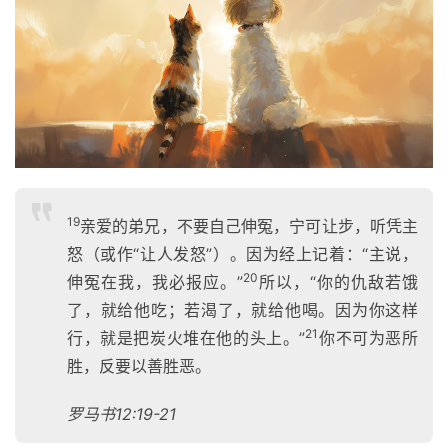
19
亲爱的弟兄，不要自己伸冤，宁可让步，听凭主
怒（或作“让人发怒”）。因为经上记着：“主说，
20
伸冤在我，我必报应。”
所以，“你的仇敌若饿
了，就给他吃；若渴了，就给他喝。因为你这样
21
行，就是把炭火堆在他的头上。”
你不可为恶所
胜，反要以善胜恶。
罗马书12:19-21