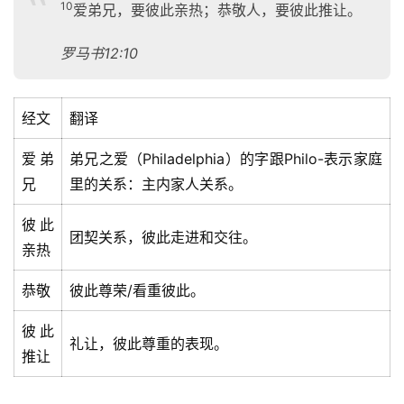
10
爱弟兄，要彼此亲热；恭敬人，要彼此推让。
罗马书12:10
经文
翻译
爱弟
弟兄之爱（Philadelphia）的字跟Philo-表示家庭
兄
里的关系：主内家人关系。
彼此
团契关系，彼此走进和交往。
亲热
恭敬
彼此尊荣/看重彼此。
彼此
礼让，彼此尊重的表现。
推让