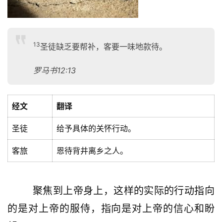
页
主
日
13
圣徒缺乏要帮补，客要一味地款待。
崇
拜
罗马书12:13
专
题
经文
翻译
讲
座
圣徒
给予具体的关怀行动。
客旅
恩待背井离乡之人。
赞
美
        聚焦到上帝身上，这样的实际的行动指向
敬
拜
的是对上帝的服侍，指向是对上帝的信心和盼