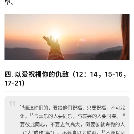
望。
神
登录
注册
学
研
究
按
卷
查
经
四. 以爱祝福你的仇敌（12：14，15-16，
热
17-21）
点
回
应
14
逼迫你们的，要给他们祝福，只要祝福，不可咒
15
16
诅。
与喜乐的人要同乐，与哀哭的人要同哭。
关
要彼此同心，不要志气高大，倒要俯就卑微的人
于
17
（“人”或作“事”）。不要自以为聪明。
不要以恶
我