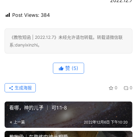
2022.12.7
讲
座
Post Views:
384
赞
《教牧短函 | 2022.12.7》未经允许请勿转载。转载请微信联
美
系:danyixinzhi。
敬
拜
赞
(5)
神
登录
注册
学
研
生成海报
0
0
究
看哪，神的儿子 ｜ 可1:1-8
按
卷
上一篇
2022年12月6日 下午10:20
查
经