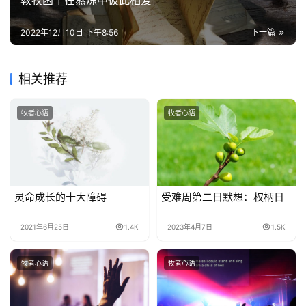
教牧函｜在熬炼中彼此相爱
热
2022年12月10日 下午8:56
下一篇
点
回
相关推荐
应
牧者心语
牧者心语
关
于
我
们
灵命成长的十大障碍
受难周第二日默想：权柄日
2021年6月25日
1.4K
2023年4月7日
1.5K
牧者心语
牧者心语