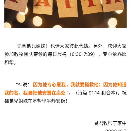
        记念弟兄姐妹！也请大家彼此代祷。另外，欢迎大家
参加教牧团队带领的每日晨祷（6:30-7:39），专心依靠耶
首
和华。
页
主
        “神说：
因为他专心爱我，我就要搭救他；因为他知道
日
我的名，我要把他安置在高处
”。（诗篇 91:14 和合本)，祝
崇
福弟兄姐妹在基督里平静安稳！
拜
专
易君牧师于家中
题