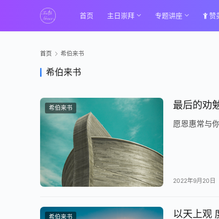
首页
主日崇拜
专题讲座
赞
首页
希伯来书
希伯来书
最后的劝勉 |
希伯来书
愿恩惠常与
2022年9月20日
以天上观 度天
希伯来书