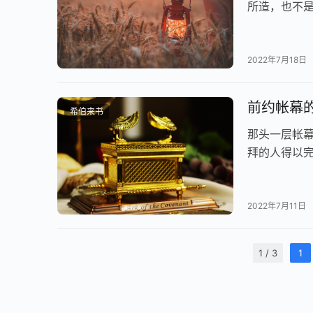
所造，也不
进入圣所，
2022年7月18日
前约帐幕的
希伯来书
那头一层帐
拜的人得以
2022年7月11日
1 / 3
1