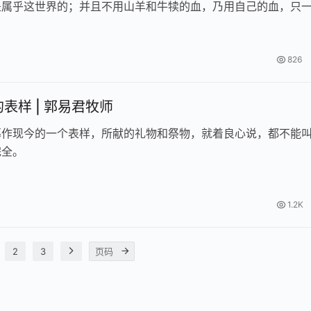
是属乎这世界的；并且不用山羊和牛犊的血，乃用自己的血，只
成了永远赎罪的事。
826
表样 | 郭易君牧师
幕作现今的一个表样，所献的礼物和祭物，就着良心说，都不能
完全。
1.2K
2
3