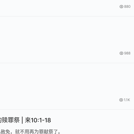
880
988
1.1K
罪祭 | 来10:1-18
已赦免，就不用再为罪献祭了。