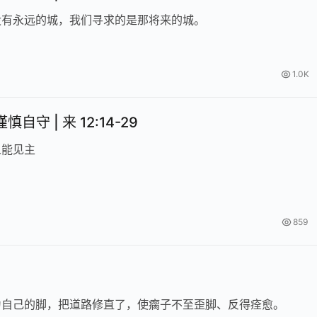
没有永远的城，我们寻求的是那将来的城。
1.0K
自守 | 来 12:14-29
人能见主
859
为自己的脚，把道路修直了，使瘸子不至歪脚、反得痊愈。