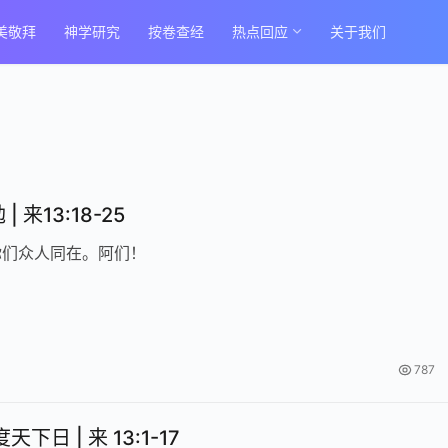
美敬拜
神学研究
按卷查经
热点回应
关于我们
 来13:18-25
你们众人同在。阿们！
787
下日 | 来 13:1-17